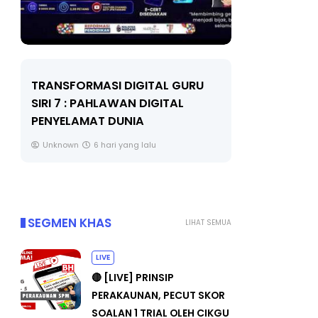
TRANSFORMASI DIGITAL GURU
MAJLIS A
SIRI 7 : PAHLAWAN DIGITAL
(FESTIVAL
PENYELAMAT DUNIA
FLeP) 202
Unknown
6 hari yang lalu
Unknown
SEGMEN KHAS
LIHAT SEMUA
LIVE
🔴 [LIVE] PRINSIP
PERAKAUNAN, PECUT SKOR
SOALAN 1 TRIAL OLEH CIKGU