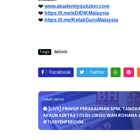
❤️ 
www.akademiyoutuber.com
❤️ 
https://t.me/eDIDIKMalaysia
❤️ 
https://t.me/KelabGuruMalaysia
IVE
Sejarah Tingkata
 [LIVE] MATEMATIK SR, WANG
Unknown
9 hari ya
Tags
Aktiviti
AHUN 6 OLEH CIKGU ANITA
ALLINONE #141 #...
Facebook
Twitter
Yu. Chekgu LK
9 hari yang lalu
Lebih lama
🔴 [LIVE] PRINSIP PERAKAUNAN SPM, TANGK
AKAUN KERTAS 1 OLEH CIKGU WAN ROHANA 
#TUISYENPERCUM…