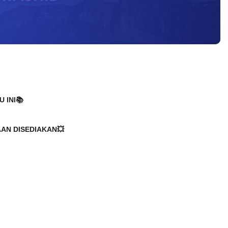
 INI📚
AAN DISEDIAKAN💥