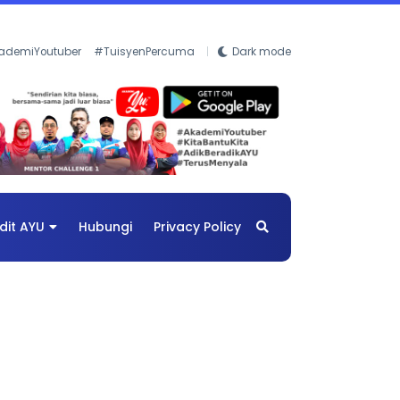
ademiYoutuber
#TuisyenPercuma
Dark mode
dit AYU
Hubungi
Privacy Policy