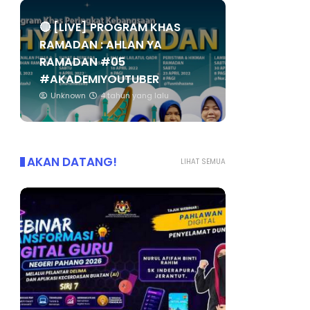
🔴 [LIVE] PROGRAM KHAS
RAMADAN : AHLAN YA
RAMADAN #05
#AKADEMIYOUTUBER
Unknown
4 tahun yang lalu
AKAN DATANG!
LIHAT SEMUA