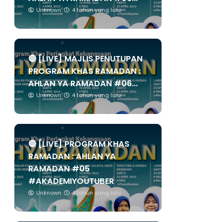
Unknown
4 tahun yang lalu
🔴 [LIVE] MAJLIS PENUTUPAN
PROGRAM KHAS RAMADAN :
AHLAN YA RAMADAN #06...
Unknown
4 tahun yang lalu
🔴 [LIVE] PROGRAM KHAS
RAMADAN : AHLAN YA
RAMADAN #05
#AKADEMIYOUTUBER
Unknown
4 tahun yang lalu