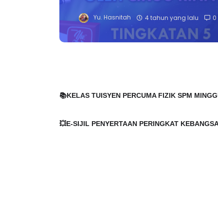
Yu. Hasnitah
4 tahun yang lalu
0
📚KELAS TUISYEN PERCUMA FIZIK SPM MINGGU
💥E-SIJIL PENYERTAAN PERINGKAT KEBANGS