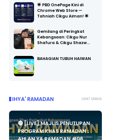
🌟 PBD OnePage Kini di
Chrome Web Store —
Tahniah Cikgu Aiman! 🌟
Gemilang di Peringkat
Kebangsaan: Cikgu Nur
Shafura & Cikgu Shazw…
BAHAGIAN TUBUH HAIWAN
IHYA' RAMADAN
LIHAT SEMUA
🔴 [LIVE] MAJLIS PENUTUPAN
PROGRAM KHAS RAMADAN :
AHLAN YA RAMADAN #06...