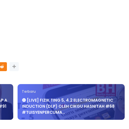
LIVE
n 4
🔴 [LIVE] PRINSIP PERAKAUNAN,
ng lalu
PECUT SKOR SOALAN 1 TRIAL
OLEH CIKGU WAN...
Yu. Chekgu LK
sehari yang lalu
Terbaru
AP A
🔴 [LIVE] FIZIK TING 5, 4.2 ELECTROMAGNETIC
#91
INDUCTION (DLP) OLEH CIKGU HASNITAH #68
#TUISYENPERCUMA…