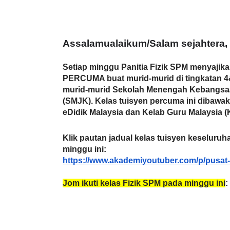
Assalamualaikum/Salam sejahtera, 
Setiap minggu Panitia Fizik SPM menyajikan
PERCUMA buat murid-murid di tingkatan 4&5 
murid-murid Sekolah Menengah Kebangsa
(SMJK). Kelas tuisyen percuma ini dibawa
eDidik Malaysia dan Kelab Guru Malaysia 
Klik pautan jadual kelas tuisyen keseluruha
minggu ini:
https://www.akademiyoutuber.com/p/pusat-
Jom ikuti kelas Fizik SPM pada minggu ini
: