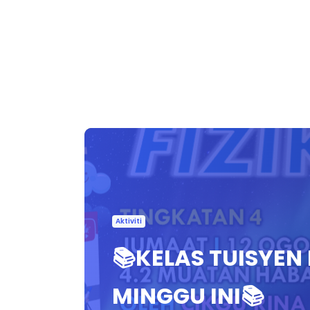
Aktiviti
📚KELAS TUISYEN
MINGGU INI📚