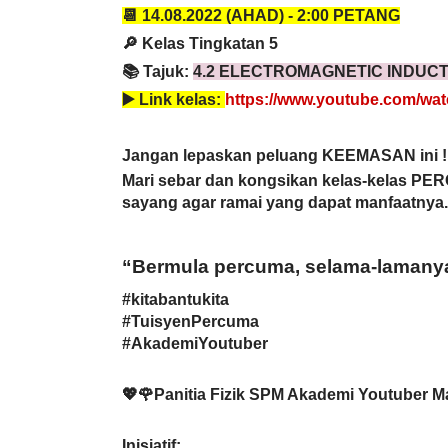
📆 14.08
.2022 (AHAD) - 
2:00 PETANG
🔎 Kelas Tingkatan 5
📚 Tajuk: 
4.2 ELECTROMAGNETIC INDUCT
▶️ 
Link kelas: 
https://www.youtube.com/w
Jangan lepaskan peluang KEEMASAN ini !
Mari sebar dan kongsikan kelas-kelas PE
sayang agar ramai yang dapat manfaatnya.
“Bermula percuma, selama-lamany
#kitabantukita
#TuisyenPercuma
#AkademiYoutuber
💖🌹Panitia Fizik SPM Akademi Youtuber M
Inisiatif: