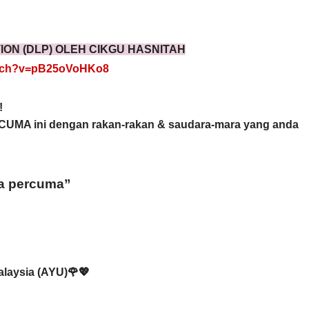
ION
 (DLP) OLEH CIKGU HASNITAH
atch?v=pB25oVoHKo8
!
RCUMA ini dengan rakan-rakan & saudara-mara yang anda 
 
a percuma”
alaysia (AYU)🌹💖