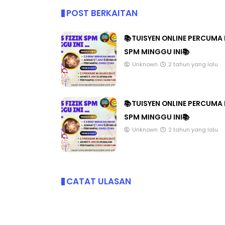
POST BERKAITAN
📚TUISYEN ONLINE PERCUMA 
SPM MINGGU INI📚
Unknown
2 tahun yang lalu
📚TUISYEN ONLINE PERCUMA 
SPM MINGGU INI📚
Unknown
2 tahun yang lalu
CATAT ULASAN