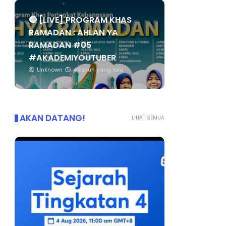
🔴 [LIVE] PROGRAM KHAS
RAMADAN : AHLAN YA
RAMADAN #05
#AKADEMIYOUTUBER
Unknown
4 tahun yang lalu
AKAN DATANG!
LIHAT SEMUA