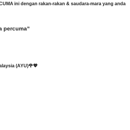
RCUMA ini dengan rakan-rakan & saudara-mara yang anda 
 
a percuma”
alaysia (AYU)🌹💖