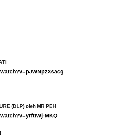
LIVE
H FFK
 PENDIDIKAN -
🔴 [LIVE] MATEMATIK SR, WANG
TAHUN 6 OLEH CIKGU ANITA
#ALLINONE #141 #...
ATI
ng lalu
m/watch?v=pJWNpzXsacg
Yu. Chekgu LK
6 hari yang lalu
URE (DLP) oleh MR PEH
/watch?v=yrftIWj-MKQ
!