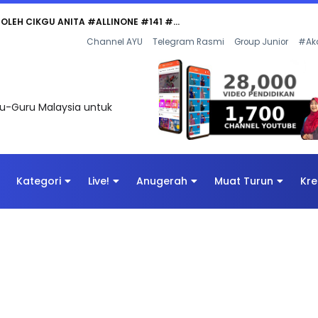
 OLEH CIKGU ANITA #ALLINONE #141 #...
Channel AYU
Telegram Rasmi
Group Junior
#Ak
uru-Guru Malaysia untuk
Kategori
Live!
Anugerah
Muat Turun
Kre