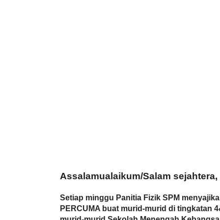
Assalamualaikum/Salam sejahtera, 
Setiap minggu Panitia Fizik SPM menyajikan
PERCUMA buat murid-murid di tingkatan 4&5 
murid-murid Sekolah Menengah Kebangsa