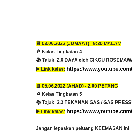
RANSFORMASI DIGITAL GURU
MAJLIS ANUGERA
IRI 7 : PAHLAWAN DIGITAL
(FESTIVAL LENSA
📆 03.06
.2022 (JUMAAT) - 
9:30 MALAM
ENYELAMAT DUNIA
FLeP) 2026
🔎 Kelas Tingkatan 4
📚 Tajuk: 2.6 DAYA oleh CIKGU ROSEMAW
Unknown
3 hari yang lalu
Unknown
4 hari ya
https://www.youtube.co
▶️ 
Link kelas:
📆 05.06
.2022 (AHAD) - 
2:00 PETANG
🔎 Kelas Tingkatan 5
📚 Tajuk: 2.3 TEKANAN GAS / GAS PRESS
https://www.youtube.com
▶️ 
Link kelas:
Jangan lepaskan peluang KEEMASAN ini !