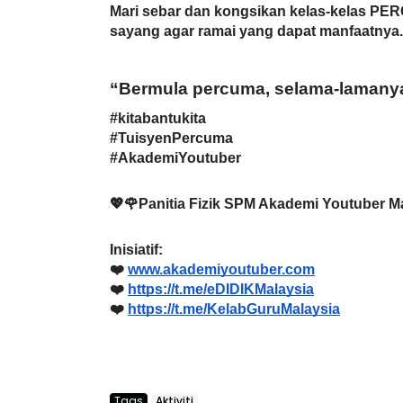
Mari sebar dan kongsikan kelas-kelas PE
sayang agar ramai yang dapat manfaatnya.
“Bermula percuma, selama-lamany
#kitabantukita
#TuisyenPercuma
#AkademiYoutuber
💖🌹Panitia Fizik SPM Akademi Youtuber M
Inisiatif:
❤️ 
www.akademiyoutuber.com
❤️ 
https://t.me/eDIDIKMalaysia
❤️ 
https://t.me/KelabGuruMalaysia
Tags
Aktiviti