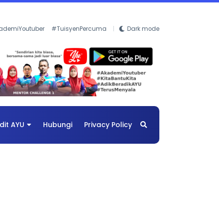
ademiYoutuber
#TuisyenPercuma
Dark mode
dit AYU
Hubungi
Privacy Policy