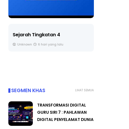
LIVE
Sejarah Tingkatan 4
🔴 [LIVE] 
Unknown
6 hari yang lalu
BEDAH TUN
OLEH CIKGU
Yu. Chekgu 
SEGMEN KHAS
LIHAT SEMUA
TRANSFORMASI DIGITAL
GURU SIRI 7 : PAHLAWAN
DIGITAL PENYELAMAT DUNIA