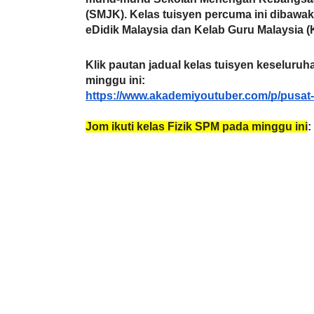
(SMJK). Kelas tuisyen percuma ini dibawa
eDidik Malaysia dan Kelab Guru Malaysia 
Klik pautan jadual kelas tuisyen keseluruha
minggu ini:
https://www.akademiyoutuber.com/p/pusat-
Jom ikuti kelas Fizik SPM pada minggu ini
: