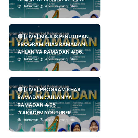
Unknown
4 tahun yang lalu
🔴 [LIVE] MAJLIS PENUTUPAN
PROGRAM KHAS RAMADAN :
AHLAN YA RAMADAN #06...
Unknown
4 tahun yang lalu
🔴 [LIVE] PROGRAM KHAS
RAMADAN : AHLAN YA
RAMADAN #05
#AKADEMIYOUTUBER
Unknown
4 tahun yang lalu