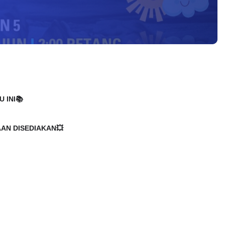
 INI📚
AAN DISEDIAKAN💥