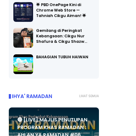
🌟 PBD OnePage Kini di
Chrome Web Store —
Tahniah Cikgu Aiman! 🌟
Gemilang di Peringkat
Kebangsaan: Cikgu Nur
Shafura & Cikgu Shazw…
BAHAGIAN TUBUH HAIWAN
IHYA' RAMADAN
LIHAT SEMUA
🔴 [LIVE] MAJLIS PENUTUPAN
PROGRAM KHAS RAMADAN :
AHLAN YA RAMADAN #06...