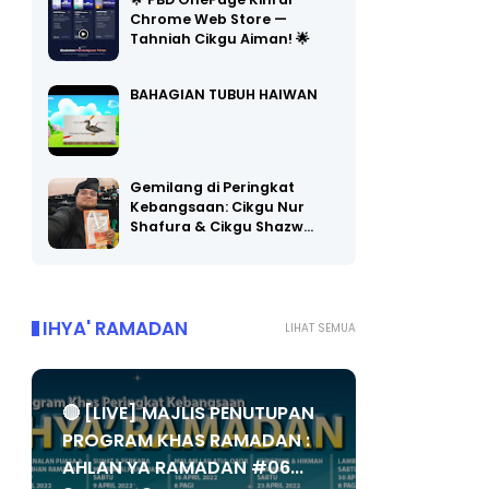
🌟 PBD OnePage Kini di
Chrome Web Store —
Tahniah Cikgu Aiman! 🌟
BAHAGIAN TUBUH HAIWAN
Gemilang di Peringkat
Kebangsaan: Cikgu Nur
Shafura & Cikgu Shazw…
IHYA' RAMADAN
LIHAT SEMUA
🔴 [LIVE] MAJLIS PENUTUPAN
PROGRAM KHAS RAMADAN :
AHLAN YA RAMADAN #06...