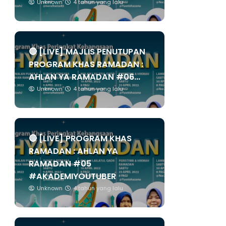
Unknown
4 tahun yang lalu
🔴 [LIVE] MAJLIS PENUTUPAN
PROGRAM KHAS RAMADAN :
AHLAN YA RAMADAN #06...
Unknown
4 tahun yang lalu
🔴 [LIVE] PROGRAM KHAS
RAMADAN : AHLAN YA
RAMADAN #05
#AKADEMIYOUTUBER
Unknown
4 tahun yang lalu