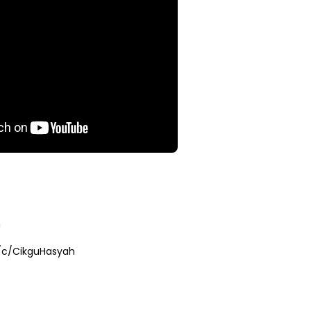
NAL 8 :
MAJLIS ANUGERAH FFK
 PENGARAH
(FESTIVAL LENSA PENDIDIKAN -
AYSIA
FLeP) 2026
ng lalu
Unknown
4 hari yang lalu
U
/c/CikguHasyah