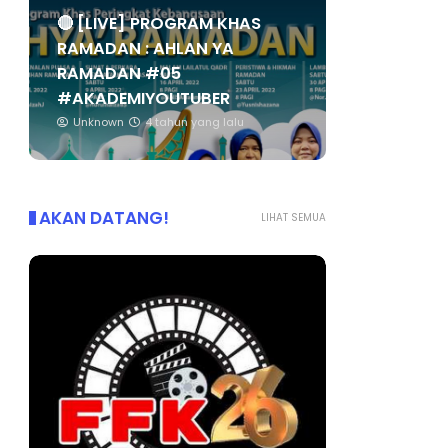
🔴 [LIVE] PROGRAM KHAS
RAMADAN : AHLAN YA
RAMADAN #05
#AKADEMIYOUTUBER
Unknown
4 tahun yang lalu
AKAN DATANG!
LIHAT SEMUA