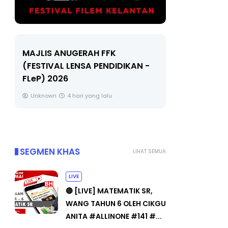
LIVE
Sejarah Ti
🔴 [LIVE] MATEMATIK SR, WANG
Unknown
TAHUN 6 OLEH CIKGU ANITA
#ALLINONE #141 #...
Yu. Chekgu LK
6 hari yang lalu
SEGMEN KHAS
LIHAT SEMUA
LIVE
🔴 [LIVE] MATEMATIK SR,
WANG TAHUN 6 OLEH CIKGU
ANITA #ALLINONE #141 #...