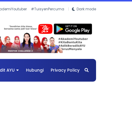
ademiYoutuber
#TuisyenPercuma
Dark mode
dit AYU
Hubungi
Privacy Policy