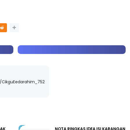
m/CikguEedarahim_752