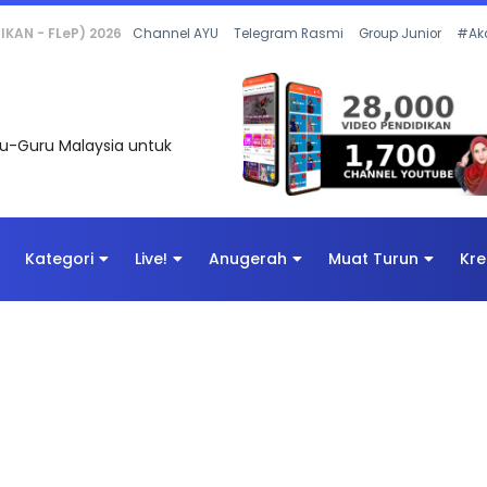
 OLEH CIKGU ANITA #ALLINONE #141 #...
Channel AYU
Telegram Rasmi
Group Junior
#Ak
uru-Guru Malaysia untuk
Kategori
Live!
Anugerah
Muat Turun
Kre