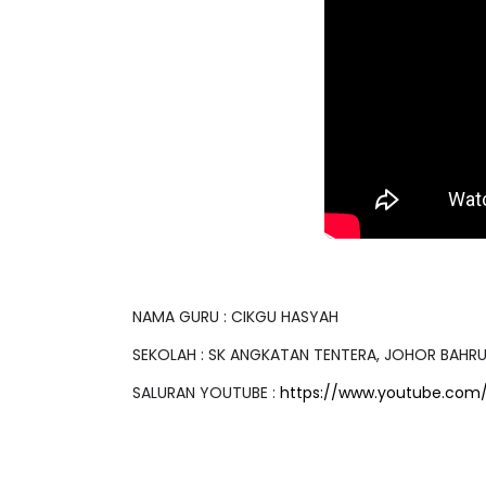
IVE
BICARA PROFESIO
TIMBALAN KETUA
 [LIVE] PRINSIP PERAKAUNAN,
PENDIDIKAN MAL
EDAH TUNTAS SOALAN 1 TRIAL
LEH CIKGU ...
Unknown
9 hari ya
Yu. Chekgu LK
7 hari yang lalu
NAMA GURU : CIKGU HASYAH
SEKOLAH : SK ANGKATAN TENTERA, JOHOR BAHR
SALURAN YOUTUBE :
https://www.youtube.com