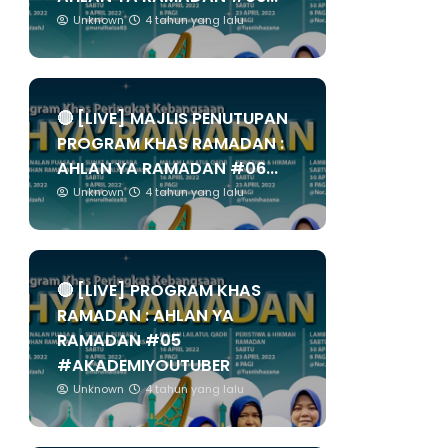
Unknown
4 tahun yang lalu
🔴 [LIVE] MAJLIS PENUTUPAN
PROGRAM KHAS RAMADAN :
AHLAN YA RAMADAN #06...
Unknown
4 tahun yang lalu
🔴 [LIVE] PROGRAM KHAS
RAMADAN : AHLAN YA
RAMADAN #05
#AKADEMIYOUTUBER
Unknown
4 tahun yang lalu