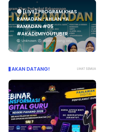
🔴 [LIVE] PROGRAM KHAS
RAMADAN : AHLAN YA
RAMADAN #05
#AKADEMIYOUTUBER
Unknown
4 tahun yang lalu
AKAN DATANG!
LIHAT SEMUA