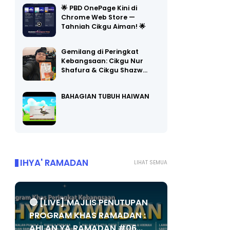
🌟 PBD OnePage Kini di
Chrome Web Store —
Tahniah Cikgu Aiman! 🌟
Gemilang di Peringkat
Kebangsaan: Cikgu Nur
Shafura & Cikgu Shazw…
BAHAGIAN TUBUH HAIWAN
IHYA' RAMADAN
LIHAT SEMUA
🔴 [LIVE] MAJLIS PENUTUPAN
PROGRAM KHAS RAMADAN :
AHLAN YA RAMADAN #06...