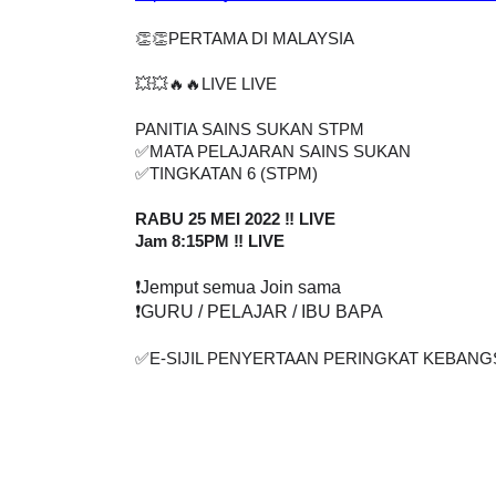
👏👏PERTAMA DI MALAYSIA
💥💥🔥🔥LIVE LIVE
PANITIA SAINS SUKAN STPM
✅
MATA PELAJARAN SAINS SUKAN
✅
TINGKATAN 6 (STPM)
RABU 25 MEI 2022 ‼️ LIVE
Jam 8:15PM ‼️ LIVE
❗
️Jemput semua Join sama
❗
️GURU / PELAJAR / IBU BAPA
✅
E-SIJIL PENYERTAAN PERINGKAT KEBANGS