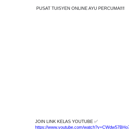
PUSAT TUISYEN ONLINE AYU PERCUMA‼️‼️
JOIN LINK KELAS YOUTUBE 
✅
https://www.youtube.com/watch?v=CWdw57BHo