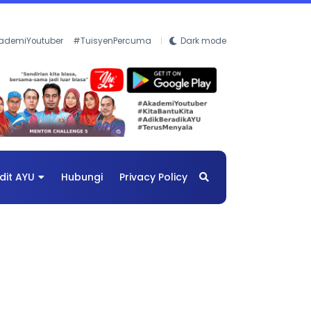
ademiYoutuber
#TuisyenPercuma
Dark mode
dit AYU
Hubungi
Privacy Policy