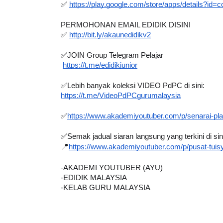
✅ 
https://play.google.com/store/apps/details?i
PERMOHONAN EMAIL EDIDIK DISINI
✅
http://bit.ly/akaunedidikv2
IVE
✅
JOIN Group Telegram Pelajar 
Sejarah Tingkata
https://t.me/edidikjunior
 [LIVE] MATEMATIK SR, WANG
Unknown
8 hari ya
AHUN 6 OLEH CIKGU ANITA
✅
Lebih banyak koleksi VIDEO PdPC di sini:
https://t.me/VideoPdPCgurumalaysia
ALLINONE #141 #...
Yu. Chekgu LK
8 hari yang lalu
✅
https://www.akademiyoutuber.com/p/senarai-pla
✅
Semak jadual siaran langsung yang terkini di sin
📍
https://www.akademiyoutuber.com/p/pusat-tuis
-AKADEMI YOUTUBER (AYU)
-EDIDIK MALAYSIA
-KELAB GURU MALAYSIA