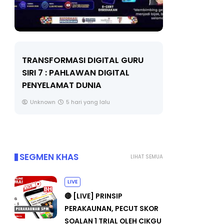
TRANSFORMASI DIGITAL GURU
MAJLIS A
SIRI 7 : PAHLAWAN DIGITAL
(FESTIVAL
PENYELAMAT DUNIA
FLeP) 202
Unknown
5 hari yang lalu
Unknown
SEGMEN KHAS
LIHAT SEMUA
LIVE
🔴 [LIVE] PRINSIP
PERAKAUNAN, PECUT SKOR
SOALAN 1 TRIAL OLEH CIKGU