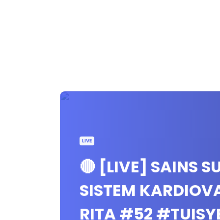
LIVE
🔴 [LIVE] SAINS 
SISTEM KARDIOVA
RITA #52 #TUIS