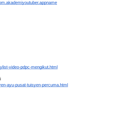
d=com.akademiyoutuber.appname
LIVE
n 4
🔴 [LIVE] PRINSIP PERAKAUNAN,
ng lalu
BEDAH TUNTAS SOALAN 1 TRIAL
OLEH CIKGU ...
Yu. Chekgu LK
9 hari yang lalu
ylist-video-pdpc-mengikut.html
i
yen-ayu-pusat-tuisyen-percuma.html