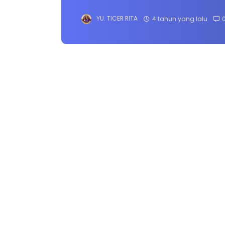
YU. TICER RITA
4 tahun yang lalu