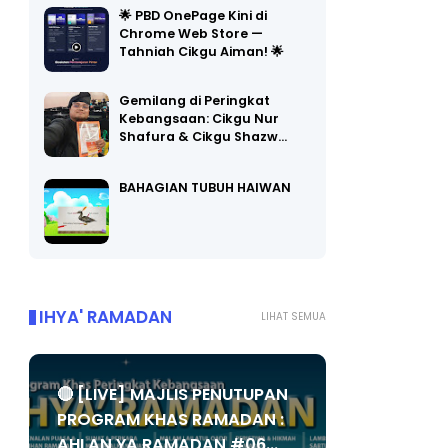
🌟 PBD OnePage Kini di
Chrome Web Store —
Tahniah Cikgu Aiman! 🌟
Gemilang di Peringkat
Kebangsaan: Cikgu Nur
Shafura & Cikgu Shazw…
BAHAGIAN TUBUH HAIWAN
IHYA' RAMADAN
LIHAT SEMUA
🔴 [LIVE] MAJLIS PENUTUPAN
PROGRAM KHAS RAMADAN :
AHLAN YA RAMADAN #06...