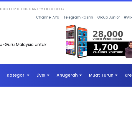
KOR SOALAN 1 TRIAL OLEH CIKGU WAN...
Channel AYU
Telegram Rasmi
Group Junior
#Ak
uru-Guru Malaysia untuk
Kategori
Live!
Anugerah
Muat Turun
Kre