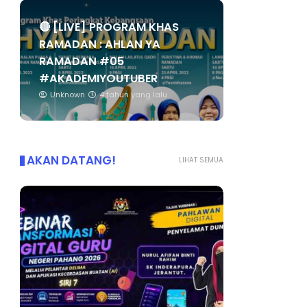
🔴 [LIVE] PROGRAM KHAS
RAMADAN : AHLAN YA
RAMADAN #05
#AKADEMIYOUTUBER
Unknown
4 tahun yang lalu
AKAN DATANG!
LIHAT SEMUA