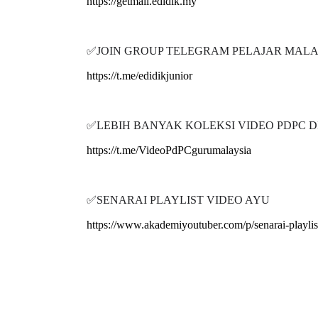
https://getmail.edidik.my
✅JOIN GROUP TELEGRAM PELAJAR MALA
https://t.me/edidikjunior
LIVE
Sejarah Tingkatan 4
🔴 [LIVE] PRIN
Unknown
9 hari yang lalu
BEDAH TUNTAS 
✅LEBIH BANYAK KOLEKSI VIDEO PDPC DI 
OLEH CIKGU ...
https://t.me/VideoPdPCgurumalaysia
Yu. Chekgu LK
1
✅SENARAI PLAYLIST VIDEO AYU
https://www.akademiyoutuber.com/p/senarai-playli