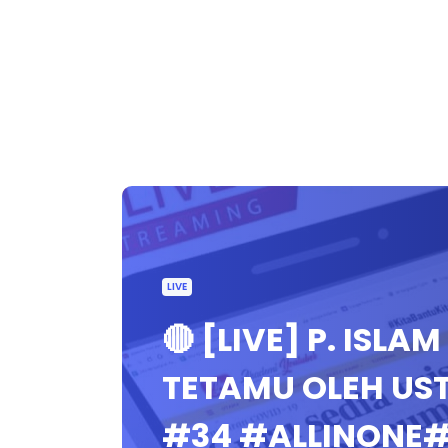
LIVE
🔴 [LIVE] P. ISL
TETAMU OLEH U
#34 #ALLINONE