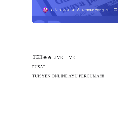
Yu Umi Juema
4 tahun yang lalu
💥💥🔥🔥LIVE LIVE
PUSAT
TUISYEN ONLINE AYU PERCUMA‼️‼️