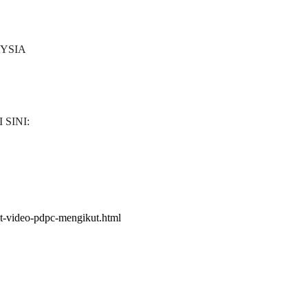
YSIA
TRANSFORMASI DIGITAL GURU
SIRI 7 : PAHLAWAN DIGITAL
SIP PERAKAUNAN,
PENYELAMAT DUNIA
SOALAN 1 TRIAL
SINI:
Unknown
6 hari yang lalu
0 hari yang lalu
st-video-pdpc-mengikut.html