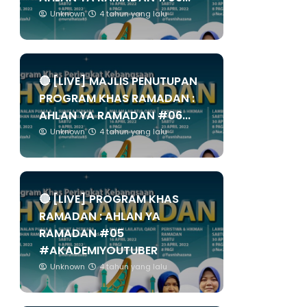
Unknown
4 tahun yang lalu
🔴 [LIVE] MAJLIS PENUTUPAN
PROGRAM KHAS RAMADAN :
AHLAN YA RAMADAN #06...
Unknown
4 tahun yang lalu
🔴 [LIVE] PROGRAM KHAS
RAMADAN : AHLAN YA
RAMADAN #05
#AKADEMIYOUTUBER
Unknown
4 tahun yang lalu