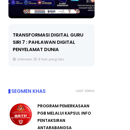
LIVE
MAJLIS ANUGERAH FFK
(FESTIVAL LENSA PENDIDIKAN -
🔴 [LIV
FLeP) 2026
TAHUN 6
#ALLINO
Unknown
7 hari yang lalu
Yu. Chek
SEGMEN KHAS
LIHAT SEMUA
PROGRAM PEMERKASAAN
PGB MELALUI KAPSUL INFO
PENTAKSIRAN
ANTARABANGSA