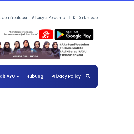
ademiYoutuber
#TuisyenPercuma
Dark mode
dit AYU
Hubungi
Privacy Policy