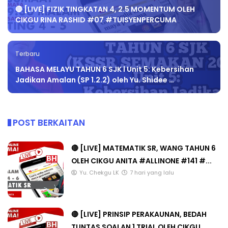
🔴 [LIVE] FIZIK TINGKATAN 4, 2.5 MOMENTUM OLEH
CIKGU RINA RASHID #07 #TUISYENPERCUMA
Terbaru
BAHASA MELAYU TAHUN 6 SJK l Unit 5: Kebersihan
Jadikan Amalan (SP 1.2.2) oleh Yu. Shidee …
POST BERKAITAN
🔴 [LIVE] MATEMATIK SR, WANG TAHUN 6
OLEH CIKGU ANITA #ALLINONE #141 #...
Yu. Chekgu LK
7 hari yang lalu
🔴 [LIVE] PRINSIP PERAKAUNAN, BEDAH
TUNTAS SOALAN 1 TRIAL OLEH CIKGU ...