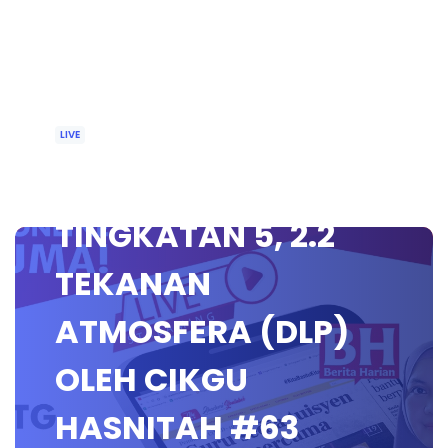
LIVE
🔴 [LIVE] FIZIK
TINGKATAN 5, 2.2
TEKANAN
ATMOSFERA (DLP)
OLEH CIKGU
HASNITAH #63