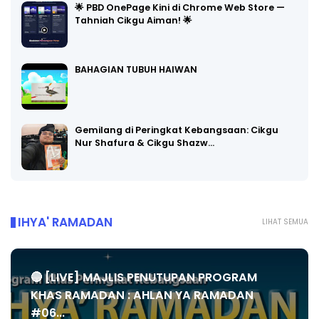
🌟 PBD OnePage Kini di Chrome Web Store —
Tahniah Cikgu Aiman! 🌟
BAHAGIAN TUBUH HAIWAN
Gemilang di Peringkat Kebangsaan: Cikgu
Nur Shafura & Cikgu Shazw…
IHYA' RAMADAN
LIHAT SEMUA
🔴 [LIVE] MAJLIS PENUTUPAN PROGRAM
KHAS RAMADAN : AHLAN YA RAMADAN
#06...