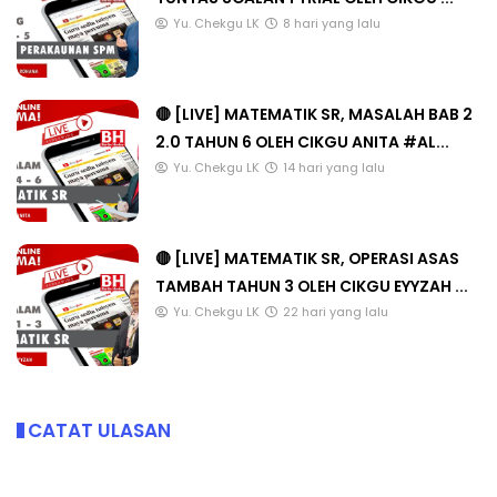
Yu. Chekgu LK
8 hari yang lalu
🔴 [LIVE] MATEMATIK SR, MASALAH BAB 2
2.0 TAHUN 6 OLEH CIKGU ANITA #AL...
Yu. Chekgu LK
14 hari yang lalu
🔴 [LIVE] MATEMATIK SR, OPERASI ASAS
TAMBAH TAHUN 3 OLEH CIKGU EYYZAH ...
Yu. Chekgu LK
22 hari yang lalu
CATAT ULASAN