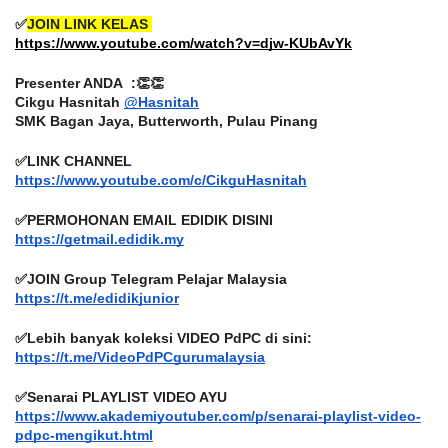
✅
JOIN LINK KELAS 
https://www.youtube.com/watch?v=djw-KUbAvYk
Presenter ANDA  :👏👏
Cikgu Hasnitah 
@Hasnitah
SMK Bagan Jaya, Butterworth, Pulau Pinang
✅LINK CHANNEL 
https://www.youtube.com/c/CikguHasnitah
✅PERMOHONAN EMAIL EDIDIK DISINI
https://getmail.edidik.my
✅JOIN Group Telegram Pelajar Malaysia
https://t.me/edidikjunior
✅Lebih banyak koleksi VIDEO PdPC di sini:
https://t.me/VideoPdPCgurumalaysia
✅Senarai PLAYLIST VIDEO AYU
https://www.akademiyoutuber.com/p/senarai-playlist-video-
pdpc-mengikut.html