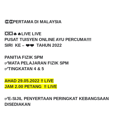
👏👏PERTAMA DI MALAYSIA
💥💥🔥🔥LIVE LIVE 
PUSAT TUISYEN ONLINE AYU PERCUMA‼️‼️
SIRI  KE – ❤️❤️  TAHUN 2022
PANITIA FIZIK SPM
✅MATA PELAJARAN FIZIK SPM
✅TINGKATAN 4 & 5
AHAD 29.05.2022 ‼️ LIVE
JAM 2.00 PETANG  ‼️ LIVE
✅E-SIJIL PENYERTAAN PERINGKAT KEBANGSAAN 
DISEDIAKAN