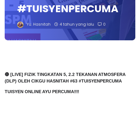
#TUISYENPERCUMA
Yu. Hasnitah
4 tahun yang lalu
0
🔴 [LIVE] FIZIK TINGKATAN 5, 2.2 TEKANAN ATMOSFERA 
(DLP) OLEH CIKGU HASNITAH #63 #TUISYENPERCUMA
TUISYEN ONLINE AYU PERCUMA‼️‼️