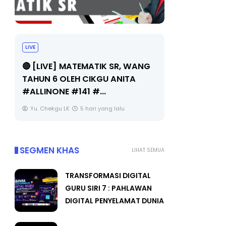
LIVE
Sejarah Tingkatan 4
🔴 [LIVE
Unknown
5 hari yang lalu
BEDAH T
OLEH CIK
Yu. Chekg
SEGMEN KHAS
LIHAT SEMUA
TRANSFORMASI DIGITAL
GURU SIRI 7 : PAHLAWAN
DIGITAL PENYELAMAT DUNIA