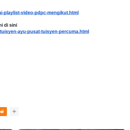
i-playlist-video-pdpc-mengikut.html
 di sini
LIVE
RAT 3 : PROGRAM
tuisyen-ayu-pusat-tuisyen-percuma.html
AMAT DAN
🔴 [LIVE] MATEMATIK SR, WANG
ALAN PER...
TAHUN 6 OLEH CIKGU ANITA
#ALLINONE #141 #...
yang lalu
Yu. Chekgu LK
5 hari yang lalu