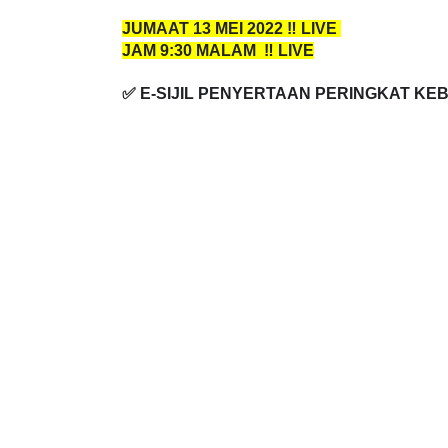
✅ TINGKATAN 4 & 5
JUMAAT 13 MEI 2022 ‼️ LIVE 
JAM 9:30 MALAM  ‼️ LIVE
✅ E-SIJIL PENYERTAAN PERINGKAT K