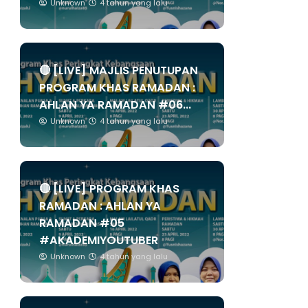
Unknown
4 tahun yang lalu
🔴 [LIVE] MAJLIS PENUTUPAN
PROGRAM KHAS RAMADAN :
AHLAN YA RAMADAN #06...
Unknown
4 tahun yang lalu
🔴 [LIVE] PROGRAM KHAS
RAMADAN : AHLAN YA
RAMADAN #05
#AKADEMIYOUTUBER
Unknown
4 tahun yang lalu