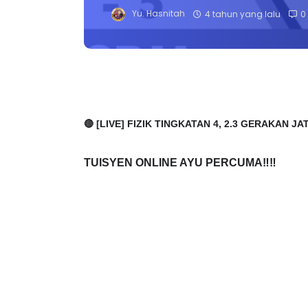
Yu. Hasnitah
4 tahun yang lalu
0
🔴 [LIVE] FIZIK TINGKATAN 4, 2.3 GERAKAN 
TUISYEN ONLINE AYU PERCUMA‼️‼️