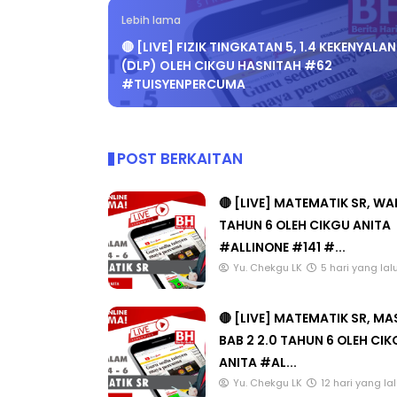
Lebih lama
🔴 [LIVE] FIZIK TINGKATAN 5, 1.4 KEKENYALAN
(DLP) OLEH CIKGU HASNITAH #62
#TUISYENPERCUMA
POST BERKAITAN
🔴 [LIVE] MATEMATIK SR, W
TAHUN 6 OLEH CIKGU ANITA
#ALLINONE #141 #...
Yu. Chekgu LK
5 hari yang lal
🔴 [LIVE] MATEMATIK SR, M
BAB 2 2.0 TAHUN 6 OLEH CI
ANITA #AL...