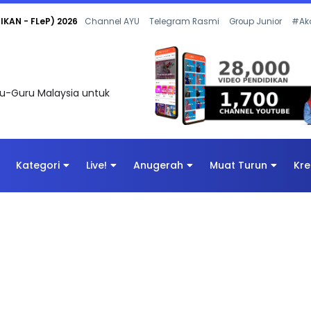
 OLEH CIKGU ANITA #ALLINONE #141 #...
Channel AYU
Telegram Rasmi
Group Junior
#Ak
uru-Guru Malaysia untuk
Kategori
Live!
Anugerah
Muat Turun
Kre