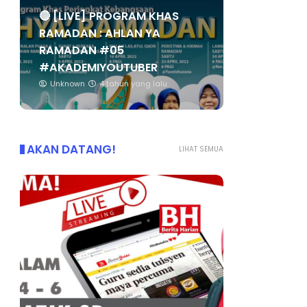
🔴 [LIVE] PROGRAM KHAS
RAMADAN : AHLAN YA
RAMADAN #05
#AKADEMIYOUTUBER
Unknown
4 tahun yang lalu
AKAN DATANG!
LIHAT SEMUA