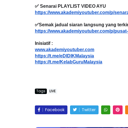
✅ Senarai PLAYLIST VIDEO AYU
https://www.akademiyoutuber.com/p/senara
✅Semak jadual siaran langsung yang terkini
BICARA PROFESIONAL 8 :
BICARA KORPO
https://www.akademiyoutuber.com/p/pusat-
TIMBALAN KETUA PENGARAH
MAKANAN SEL
PENDIDIKAN MALAYSIA
BERKUALITI (AM
Inisiatif :
www.akademiyoutuber.com
Unknown
8 hari yang lalu
Unknown
8 hari 
https://t.me/eDIDIKMalaysia
https://t.me/KelabGuruMalaysia
Tags
LIVE
Facebook
Twitter