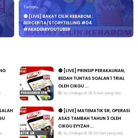
Terbaru
🔴 [LIVE] BAKAT CILIK KEBABOM :
BERCERITA/STORYTELLING #04
#AKADEMIYOUTUBER
ANG
🔴 [LIVE] PRINSIP PERAKAUNAN,
BEDAH TUNTAS SOALAN 1 TRIAL
OLEH CIKGU ...
u
Yu. Chekgu LK
6 hari yang lalu
ASALAH
🔴 [LIVE] MATEMATIK SR, OPERASI
KGU
ASAS TAMBAH TAHUN 3 OLEH
CIKGU EYYZAH ...