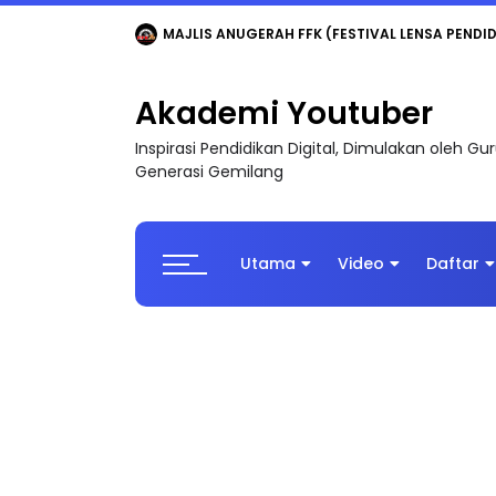
LIVE
🔴 [LIVE] MATEMATIK SR, WANG TAHUN 6
Akademi Youtuber
Inspirasi Pendidikan Digital, Dimulakan oleh G
Generasi Gemilang
Utama
Video
Daftar