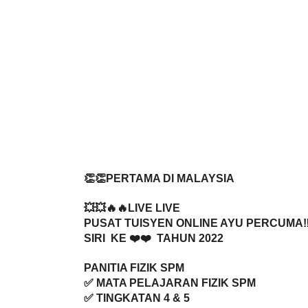
👏👏PERTAMA DI MALAYSIA
💥💥🔥🔥LIVE LIVE 
PUSAT TUISYEN ONLINE AYU PERCUMA‼️
SIRI  KE ❤️❤️  TAHUN 2022
PANITIA FIZIK SPM
✅ MATA PELAJARAN FIZIK SPM