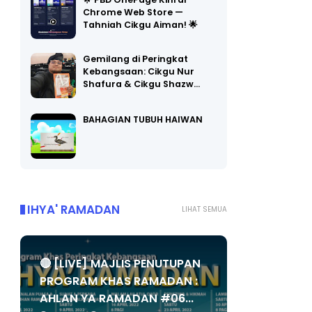
🌟 PBD OnePage Kini di
Chrome Web Store —
Tahniah Cikgu Aiman! 🌟
Gemilang di Peringkat
Kebangsaan: Cikgu Nur
Shafura & Cikgu Shazw…
BAHAGIAN TUBUH HAIWAN
IHYA' RAMADAN
LIHAT SEMUA
🔴 [LIVE] MAJLIS PENUTUPAN
PROGRAM KHAS RAMADAN :
AHLAN YA RAMADAN #06...