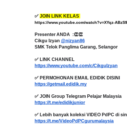
✅ 
JOIN LINK KELAS 
https://www.youtube.com/watch?v=XYqz-ABzS
Presenter ANDA  :👏👏
Cikgu Izyan 
@nizyan86
SMK Telok Panglima Garang, Selangor 
✅ LINK CHANNEL 
https://www.youtube.com/c/CikguIzyan
✅ PERMOHONAN EMAIL EDIDIK DISINI
https://getmail.edidik.my
✅ JOIN Group Telegram Pelajar Malaysia
https://t.me/edidikjunior
✅ Lebih banyak koleksi VIDEO PdPC di sin
https://t.me/VideoPdPCgurumalaysia