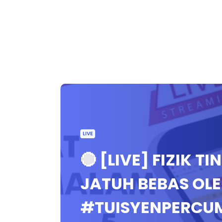
LIVE
🔴 [LIVE] FIZIK 
JATUH BEBAS OLE
#TUISYENPERCU