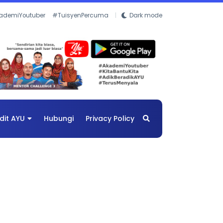
ademiYoutuber
#TuisyenPercuma
Dark mode
dit AYU
Hubungi
Privacy Policy