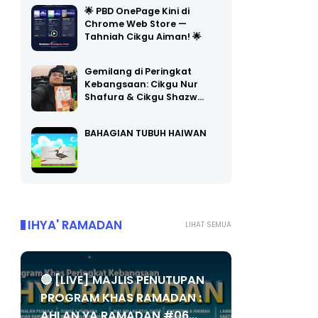
Chrome Web Store —
Tahniah Cikgu Aiman! 🌟
Gemilang di Peringkat
Kebangsaan: Cikgu Nur
Shafura & Cikgu Shazw…
BAHAGIAN TUBUH HAIWAN
IHYA' RAMADAN
LIHAT SEMUA
🔴 [LIVE] MAJLIS PENUTUPAN
PROGRAM KHAS RAMADAN :
AHLAN YA RAMADAN #06...