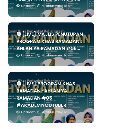
Unknown
4 tahun yang lalu
🔴 [LIVE] MAJLIS PENUTUPAN
PROGRAM KHAS RAMADAN :
AHLAN YA RAMADAN #06...
Unknown
4 tahun yang lalu
🔴 [LIVE] PROGRAM KHAS
RAMADAN : AHLAN YA
RAMADAN #05
#AKADEMIYOUTUBER
Unknown
4 tahun yang lalu