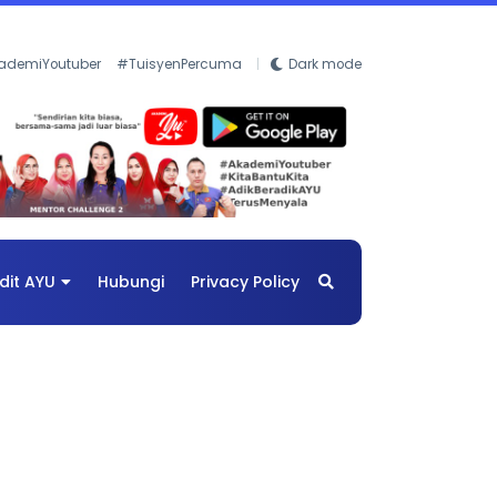
ademiYoutuber
#TuisyenPercuma
Dark mode
dit AYU
Hubungi
Privacy Policy