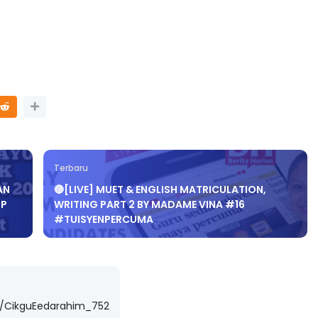
Terbaru
AN
🔴[LIVE] MUET & ENGLISH MATRICULATION,
SP
WRITING PART 2 BY MADAME VINA #16
#TUISYENPERCUMA
m/CikguEedarahim_752