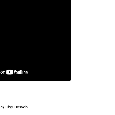
LIVE
n 4
🔴 [LIVE] PRINSIP PERAKAUNAN,
ng lalu
PECUT SKOR SOALAN 1 TRIAL
OLEH CIKGU WAN...
Yu. Chekgu LK
dalam 12 jam yang lalu
U
/c/CikguHasyah