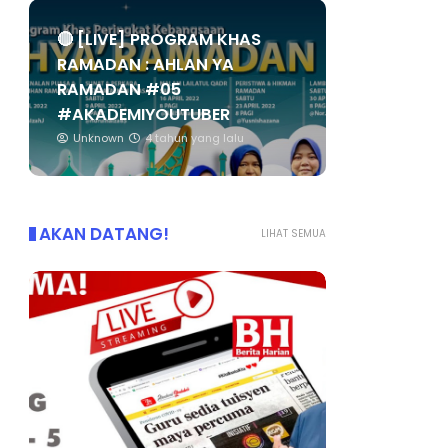
🔴 [LIVE] PROGRAM KHAS
RAMADAN : AHLAN YA
RAMADAN #05
#AKADEMIYOUTUBER
Unknown
4 tahun yang lalu
AKAN DATANG!
LIHAT SEMUA