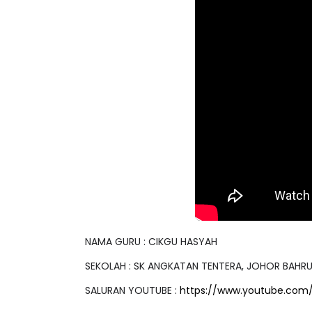
IVE
Sejarah Tingkata
 [LIVE] MATEMATIK SR, WANG
Unknown
7 hari ya
AHUN 6 OLEH CIKGU ANITA
ALLINONE #141 #...
Yu. Chekgu LK
7 hari yang lalu
NAMA GURU : CIKGU HASYAH
SEKOLAH : SK ANGKATAN TENTERA, JOHOR BAHR
SALURAN YOUTUBE :
https://www.youtube.com