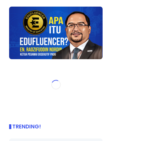
TRENDING!
🌟 PBD OnePage Kini di