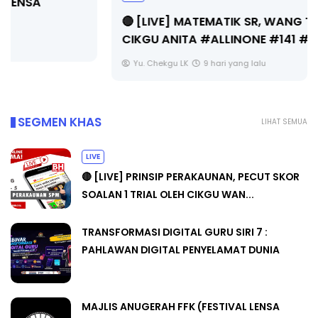
🔴 [LIVE] MATEMATIK SR, WANG TAHUN 6 OLEH
CIKGU ANITA #ALLINONE #141 #...
Yu. Chekgu LK
9 hari yang lalu
SEGMEN KHAS
LIHAT SEMUA
LIVE
🔴 [LIVE] PRINSIP PERAKAUNAN, PECUT SKOR
SOALAN 1 TRIAL OLEH CIKGU WAN...
TRANSFORMASI DIGITAL GURU SIRI 7 :
PAHLAWAN DIGITAL PENYELAMAT DUNIA
MAJLIS ANUGERAH FFK (FESTIVAL LENSA