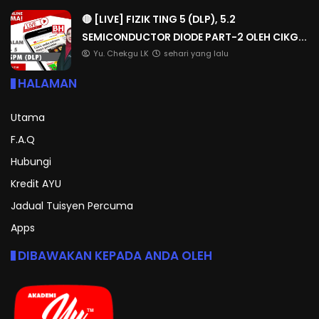
🔴 [LIVE] FIZIK TING 5 (DLP), 5.2
SEMICONDUCTOR DIODE PART-2 OLEH CIKG...
Yu. Chekgu LK
sehari yang lalu
HALAMAN
Utama
F.A.Q
Hubungi
Kredit AYU
Jadual Tuisyen Percuma
Apps
DIBAWAKAN KEPADA ANDA OLEH