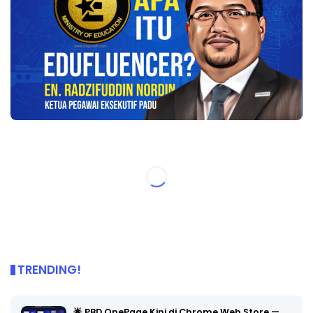
TRENDING!
🌟 PBD OnePage Kini di Chrome Web Store —