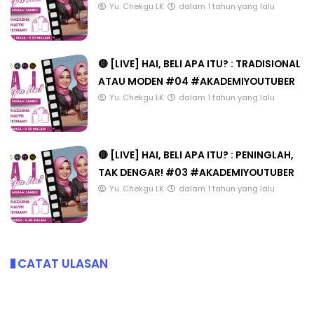
Yu. Chekgu LK
dalam 1 tahun yang lalu
🔴 [LIVE] HAI, BELI APA ITU? : TRADISIONAL
ATAU MODEN #04 #AKADEMIYOUTUBER
Yu. Chekgu LK
dalam 1 tahun yang lalu
🔴 [LIVE] HAI, BELI APA ITU? : PENINGLAH,
TAK DENGAR! #03 #AKADEMIYOUTUBER
Yu. Chekgu LK
dalam 1 tahun yang lalu
CATAT ULASAN