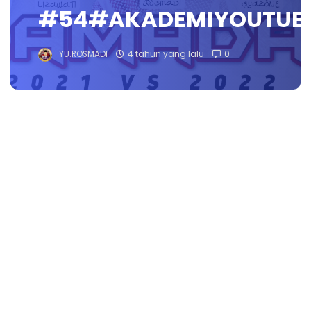
#54#AKADEMIYOUTUB
YU.ROSMADI
4 tahun yang lalu
0