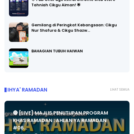
Tahniah Cikgu Aiman! 🌟
Gemilang di Peringkat Kebangsaan: Cikgu
Nur Shafura & Cikgu Shazw…
BAHAGIAN TUBUH HAIWAN
IHYA' RAMADAN
LIHAT SEMUA
🔴 [LIVE] MAJLIS PENUTUPAN PROGRAM
KHAS RAMADAN : AHLAN YA RAMADAN
#06...