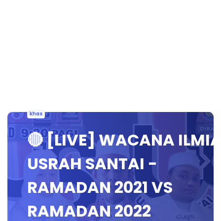
khas
🔴 [LIVE] WACANA ILMI
USRAH SANTAI -
RAMADAN 2021 VS
RAMADAN 2022