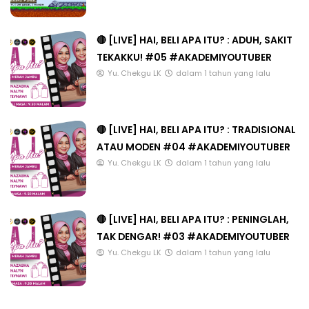
🔴 [LIVE] HAI, BELI APA ITU? : ADUH, SAKIT
TEKAKKU! #05 #AKADEMIYOUTUBER
Yu. Chekgu LK
dalam 1 tahun yang lalu
🔴 [LIVE] HAI, BELI APA ITU? : TRADISIONAL
ATAU MODEN #04 #AKADEMIYOUTUBER
Yu. Chekgu LK
dalam 1 tahun yang lalu
🔴 [LIVE] HAI, BELI APA ITU? : PENINGLAH,
TAK DENGAR! #03 #AKADEMIYOUTUBER
Yu. Chekgu LK
dalam 1 tahun yang lalu