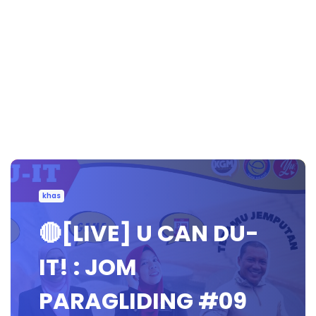
khas
🔴[LIVE] U CAN DU-
IT! : JOM
PARAGLIDING #09