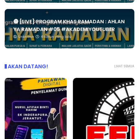
🔴 [LIVE] PROGRAM KHAS RAMADAN : AHLAN
YA RAMADAN #05 #AKADEMIYOUTUBER
Unknown
4 tahun yang lalu
AKAN DATANG!
LIHAT SEMUA