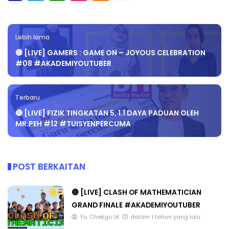
Lebih lama
🔴 [LIVE] GAMERS : GAME ON – JOYOUS CELEBRATION
#08 #AKADEMIYOUTUBER
Terbaru
🔴 [LIVE] FIZIK TINGKATAN 5, 1.1 DAYA PADUAN OLEH
MR.PEH #12 #TUISYENPERCUMA
POST BERKAITAN
🔴 [LIVE] CLASH OF MATHEMATICIAN
GRAND FINALE #AKADEMIYOUTUBER
Yu. Chekgu LK
dalam 1 tahun yang lalu