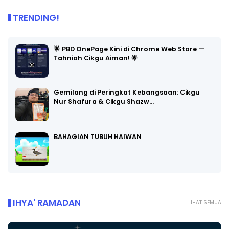
TRENDING!
🌟 PBD OnePage Kini di Chrome Web Store —
Tahniah Cikgu Aiman! 🌟
Gemilang di Peringkat Kebangsaan: Cikgu
Nur Shafura & Cikgu Shazw…
BAHAGIAN TUBUH HAIWAN
IHYA' RAMADAN
LIHAT SEMUA