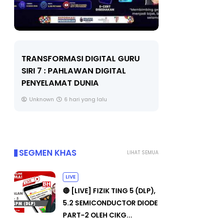
LIVE
MAJLIS ANUGERAH FFK
(FESTIVAL LENSA PENDIDIKAN -
🔴 [LIVE
FLeP) 2026
TAHUN 6 
#ALLINONE
Unknown
7 hari yang lalu
Yu. Chekgu
SEGMEN KHAS
LIHAT SEMUA
LIVE
🔴 [LIVE] FIZIK TING 5 (DLP),
5.2 SEMICONDUCTOR DIODE
PART-2 OLEH CIKG...