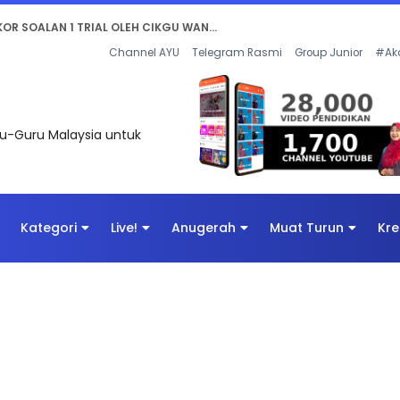
AN DIGITAL PENYELAMAT DUNIA
Channel AYU
Telegram Rasmi
Group Junior
#Ak
uru-Guru Malaysia untuk
Kategori
Live!
Anugerah
Muat Turun
Kre