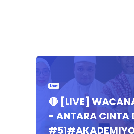
khas
🔴 [LIVE] WACAN
- ANTARA CINTA
#51#AKADEMIYO