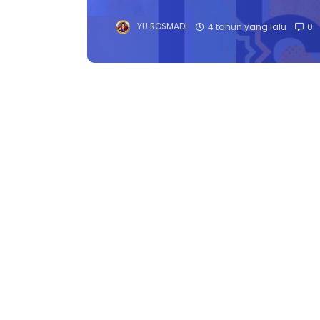
YU.ROSMADI
4 tahun yang lalu
0