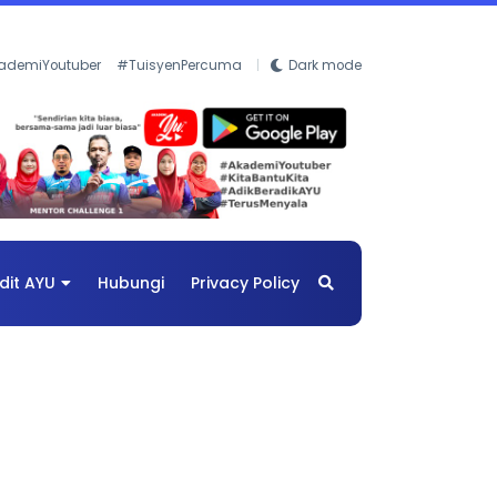
ademiYoutuber
#TuisyenPercuma
Dark mode
dit AYU
Hubungi
Privacy Policy