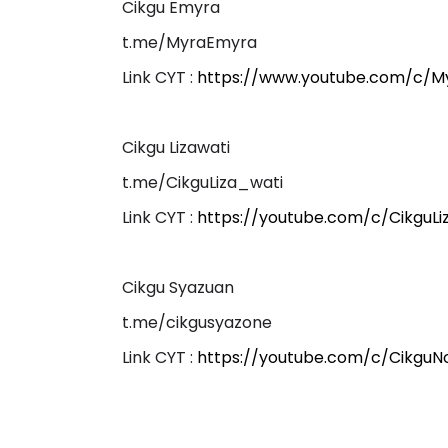
Cikgu Emyra
t.me/MyraEmyra
Link CYT :
https://www.youtube.com/c/M
LIVE
Sejarah Tingkatan 4
Cikgu Lizawati
🔴 [LIVE] PRINS
Unknown
9 hari yang lalu
BEDAH TUNTAS S
t.me/CikguLiza_wati
OLEH CIKGU ...
Link CYT :
https://youtube.com/c/CikguLi
Yu. Chekgu LK
10 
Cikgu Syazuan
t.me/cikgusyazone
Link CYT :
https://youtube.com/c/CikguNoo