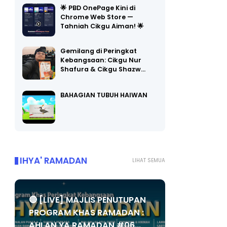
🌟 PBD OnePage Kini di
Chrome Web Store —
Tahniah Cikgu Aiman! 🌟
Gemilang di Peringkat
Kebangsaan: Cikgu Nur
Shafura & Cikgu Shazw…
BAHAGIAN TUBUH HAIWAN
IHYA' RAMADAN
LIHAT SEMUA
🔴 [LIVE] MAJLIS PENUTUPAN
PROGRAM KHAS RAMADAN :
AHLAN YA RAMADAN #06...