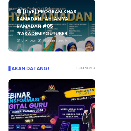
🔴 [LIVE] PROGRAM KHAS
RAMADAN : AHLAN YA
RAMADAN #05
#AKADEMIYOUTUBER
Unknown
4 tahun yang lalu
AKAN DATANG!
LIHAT SEMUA