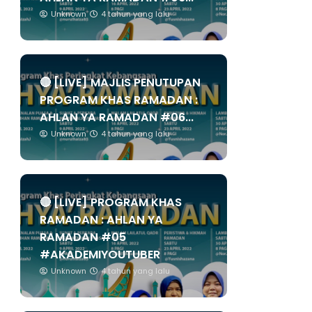
Unknown
4 tahun yang lalu
🔴 [LIVE] MAJLIS PENUTUPAN
PROGRAM KHAS RAMADAN :
AHLAN YA RAMADAN #06...
Unknown
4 tahun yang lalu
🔴 [LIVE] PROGRAM KHAS
RAMADAN : AHLAN YA
RAMADAN #05
#AKADEMIYOUTUBER
Unknown
4 tahun yang lalu