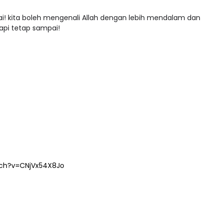
i! kita boleh mengenali Allah dengan lebih mendalam dan
tapi tetap sampai!
tch?v=CNjVx54X8Jo