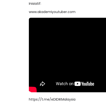
Inisiatif:
www.akademiyoutuber.com
https://t.me/eDIDIKMalaysia