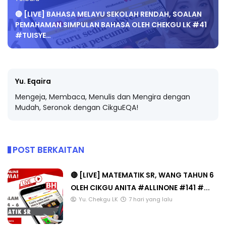
🔴 [LIVE] BAHASA MELAYU SEKOLAH RENDAH, SOALAN
PEMAHAMAN SIMPULAN BAHASA OLEH CHEKGU LK #41
#TUISYE…
Yu. Eqaira
Mengeja, Membaca, Menulis dan Mengira dengan
Mudah, Seronok dengan CikguEQA!
POST BERKAITAN
🔴 [LIVE] MATEMATIK SR, WANG TAHUN 6
OLEH CIKGU ANITA #ALLINONE #141 #...
Yu. Chekgu LK
7 hari yang lalu