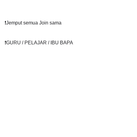
❗️Jemput semua Join sama
❗️GURU / PELAJAR / IBU BAPA