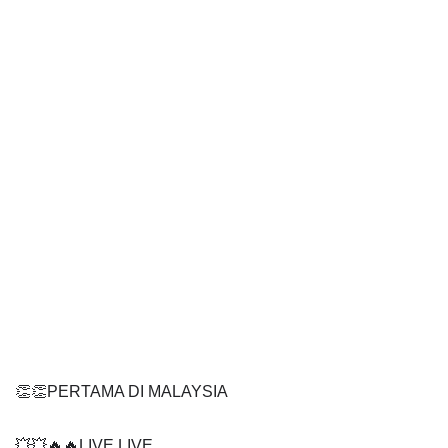
👏👏PERTAMA DI MALAYSIA
💥💥🔥🔥LIVE LIVE 