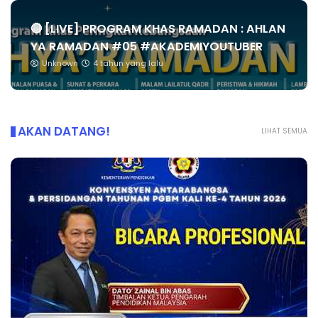
🔴 [LIVE] PROGRAM KHAS RAMADAN : AHLAN
YA RAMADAN #05 #AKADEMIYOUTUBER
Unknown
4 tahun yang lalu
AKAN DATANG!
LIHAT SEMUA