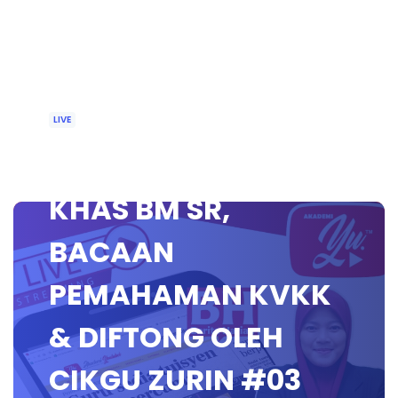
LIVE
🔴 [LIVE] PEMULIHAN
KHAS BM SR,
BACAAN
PEMAHAMAN KVKK
& DIFTONG OLEH
CIKGU ZURIN #03