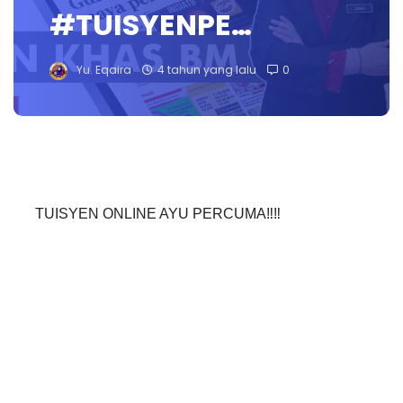
#TUISYENPE…
Yu. Eqaira
4 tahun yang lalu
0
TUISYEN ONLINE AYU PERCUMA‼️‼️