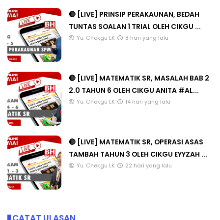
🔴 [LIVE] PRINSIP PERAKAUNAN, BEDAH
TUNTAS SOALAN 1 TRIAL OLEH CIKGU ...
Yu. Chekgu LK
8 hari yang lalu
🔴 [LIVE] MATEMATIK SR, MASALAH BAB 2
2.0 TAHUN 6 OLEH CIKGU ANITA #AL...
Yu. Chekgu LK
14 hari yang lalu
🔴 [LIVE] MATEMATIK SR, OPERASI ASAS
TAMBAH TAHUN 3 OLEH CIKGU EYYZAH ...
Yu. Chekgu LK
22 hari yang lalu
CATAT ULASAN