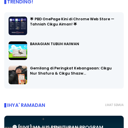
TRENDING!
🌟 PBD OnePage Kini di Chrome Web Store —
Tahniah Cikgu Aiman! 🌟
BAHAGIAN TUBUH HAIWAN
Gemilang di Peringkat Kebangsaan: Cikgu
Nur Shafura & Cikgu Shazw…
IHYA' RAMADAN
LIHAT SEMUA
🔴 [LIVE] MAJLIS PENUTUPAN PROGRAM