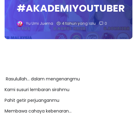
#AKADEMIYOUTUBER
Yu Umi Juema
4 tahun yang lalu
0
Rasulullah... dalam mengenangmu
Kami susuri lembaran sirahmu
Pahit getir perjuanganmu
Membawa cahaya kebenaran...