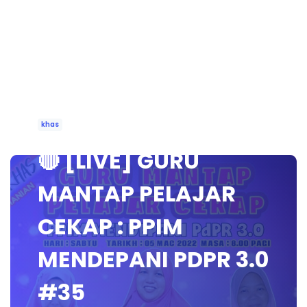
khas
🔴 [LIVE] GURU
MANTAP PELAJAR
CEKAP : PPIM
MENDEPANI PDPR 3.0
#35