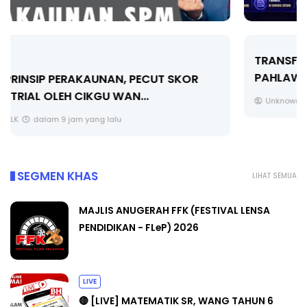
TRANSFORMASI DIGITAL GURU SIRI 7 :
PAHLAWAN DIGITAL PENYELAMAT DUNIA
Unknown
4 hari yang lalu
SEGMEN KHAS
LIHAT SEMUA
MAJLIS ANUGERAH FFK (FESTIVAL LENSA
PENDIDIKAN - FLeP) 2026
LIVE
🔴 [LIVE] MATEMATIK SR, WANG TAHUN 6