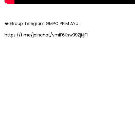
❤️ Group Telegram GMPC PPIM AYU :
https://t.me/joinchat/vmIF6Ksw39ZjNjFl