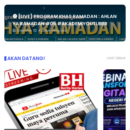
🔴 [LIVE] PROGRAM KHAS RAMADAN : AHLAN
YA RAMADAN #05 #AKADEMIYOUTUBER
Unknown
4 tahun yang lalu
AKAN DATANG!
LIHAT SEMUA