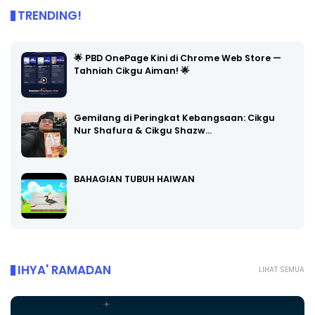
TRENDING!
🌟 PBD OnePage Kini di Chrome Web Store —
Tahniah Cikgu Aiman! 🌟
Gemilang di Peringkat Kebangsaan: Cikgu
Nur Shafura & Cikgu Shazw…
BAHAGIAN TUBUH HAIWAN
IHYA' RAMADAN
LIHAT SEMUA