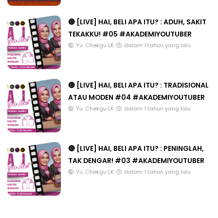
🔴 [LIVE] HAI, BELI APA ITU? : ADUH, SAKIT
TEKAKKU! #05 #AKADEMIYOUTUBER
Yu. Chekgu LK
dalam 1 tahun yang lalu
🔴 [LIVE] HAI, BELI APA ITU? : TRADISIONAL
ATAU MODEN #04 #AKADEMIYOUTUBER
Yu. Chekgu LK
dalam 1 tahun yang lalu
🔴 [LIVE] HAI, BELI APA ITU? : PENINGLAH,
TAK DENGAR! #03 #AKADEMIYOUTUBER
Yu. Chekgu LK
dalam 1 tahun yang lalu