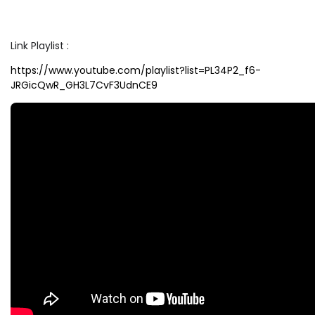
Link Playlist :
https://www.youtube.com/playlist?list=PL34P2_f6-
JRGicQwR_GH3L7CvF3UdnCE9