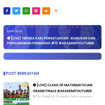
Lebih lama
🔴 [LIVE] TEROKA ILMU PENGETAHUAN : RUMUSAN DAN
PENGUMUMAN PEMENANG #10 #AKADEMIYOUTUBER
POST BERKAITAN
🔴 [LIVE] CLASH OF MATHEMATICIAN
GRAND FINALE #AKADEMIYOUTUBER
Yu. Chekgu LK
dalam 1 tahun yang lalu