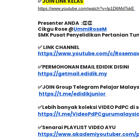
✅
JOIN LINK KELAS 
https://www.youtube.com/watch?v=Ip1D6MdTskE
Presenter ANDA  :👏👏
Cikgu Rose @
UmmiRoseM
BICARA KORPORAT 3 : PROGRAM
KEYNOTE SPEAK
SMK Pusat Penyelidikan Pertanian Tun
MAKANAN SELAMAT DAN
TRANSFORMIN
✅ LINK CHANNEL 
BERKUALITI (AMALAN PER...
EDUCATION IN
https://www.youtube.com/c/Rosema
THROUG...
Unknown
10 hari yang lalu
✅PERMOHONAN EMAIL EDIDIK DISINI
Unknown
10 ha
https://getmail.edidik.my
✅JOIN Group Telegram Pelajar Malays
https://t.me/edidikjunior 
✅Lebih banyak koleksi VIDEO PdPC di si
https://t.me/VideoPdPCgurumalaysia
✅Senarai PLAYLIST VIDEO AYU