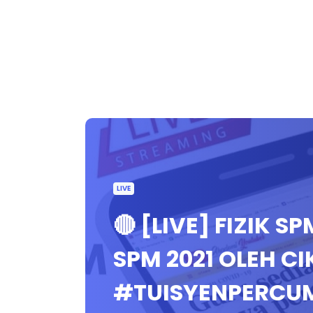
LIVE
🔴 [LIVE] FIZIK S
SPM 2021 OLEH 
#TUISYENPERCU