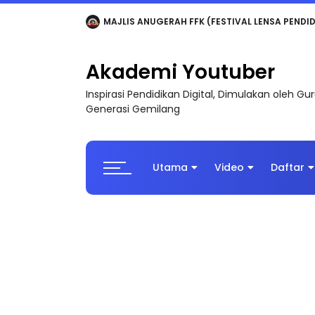
LIVE
🔴 [LIVE] MATEMATIK SR, WANG TAHUN 6
Akademi Youtuber
Inspirasi Pendidikan Digital, Dimulakan oleh G
Generasi Gemilang
Utama
Video
Daftar