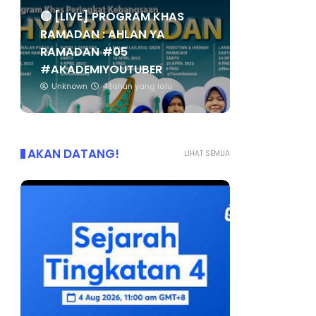
🔴 [LIVE] PROGRAM KHAS
RAMADAN : AHLAN YA
RAMADAN #05
#AKADEMIYOUTUBER
Unknown
4 tahun yang lalu
AKAN DATANG!
LIHAT SEMUA