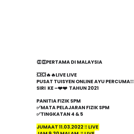
👏👏PERTAMA DI MALAYSIA
💥💥🔥🔥LIVE LIVE 
PUSAT TUISYEN ONLINE AYU PERCUMA‼️‼
SIRI  KE –❤️❤️  TAHUN 2021
PANITIA FIZIK SPM
✅MATA PELAJARAN FIZIK SPM
✅TINGKATAN 4 & 5
JUMAAT 11.03.2022 ‼️ LIVE 