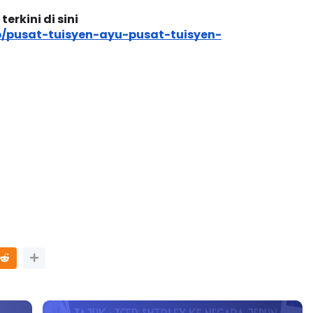
senarai-playlist-video-pdpc-mengikut.html 
rkini di sini
/pusat-tuisyen-ayu-pusat-tuisyen-