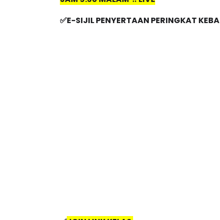
JAM 9.30 MALAM  ‼️ LIVE
✅E-SIJIL PENYERTAAN PERINGKAT KEB