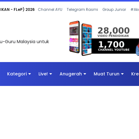
 OLEH CIKGU ANITA #ALLINONE #141 #...
Channel AYU
Telegram Rasmi
Group Junior
#Ak
uru-Guru Malaysia untuk
Kategori
Live!
Anugerah
Muat Turun
Kre