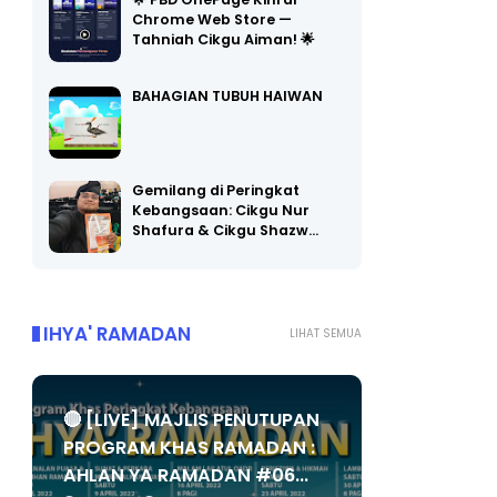
🌟 PBD OnePage Kini di
Chrome Web Store —
Tahniah Cikgu Aiman! 🌟
BAHAGIAN TUBUH HAIWAN
Gemilang di Peringkat
Kebangsaan: Cikgu Nur
Shafura & Cikgu Shazw…
IHYA' RAMADAN
LIHAT SEMUA
🔴 [LIVE] MAJLIS PENUTUPAN
PROGRAM KHAS RAMADAN :
AHLAN YA RAMADAN #06...