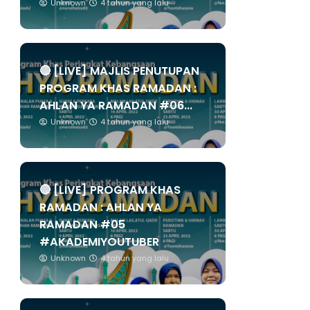
Unknown
4 tahun yang lalu
🔴 [LIVE] MAJLIS PENUTUPAN
PROGRAM KHAS RAMADAN :
AHLAN YA RAMADAN #06...
Unknown
4 tahun yang lalu
🔴 [LIVE] PROGRAM KHAS
RAMADAN : AHLAN YA
RAMADAN #05
#AKADEMIYOUTUBER
Unknown
4 tahun yang lalu