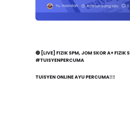
Yu. Hasnitah
4 tahun yang lalu
0
🔴 [LIVE] FIZIK SPM, JOM SKOR A+ FIZI
#TUISYENPERCUMA 
TUISYEN ONLINE AYU PERCUMA‼️‼️