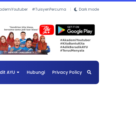
ademiYoutuber
#TuisyenPercuma
Dark mode
dit AYU
Hubungi
Privacy Policy