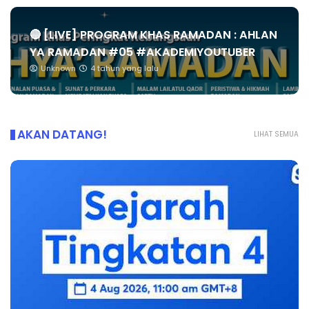
🔴 [LIVE] PROGRAM KHAS RAMADAN : AHLAN
YA RAMADAN #05 #AKADEMIYOUTUBER
Unknown
4 tahun yang lalu
AKAN DATANG!
LIHAT SEMUA