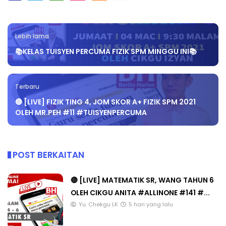
Lebih lama
📚KELAS TUISYEN PERCUMA FIZIK SPM MINGGU INI📚
Terbaru
🔴 [LIVE] FIZIK TING 4, JOM SKOR A+ FIZIK SPM 2021
OLEH MR.PEH #11 #TUISYENPERCUMA
POST BERKAITAN
🔴 [LIVE] MATEMATIK SR, WANG TAHUN 6
OLEH CIKGU ANITA #ALLINONE #141 #...
Yu. Chekgu LK
5 hari yang lalu