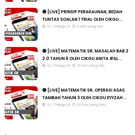
🔴 [LIVE] PRINSIP PERAKAUNAN, BEDAH
TUNTAS SOALAN 1 TRIAL OLEH CIKGU ...
Yu. Chekgu LK
6 hari yang lalu
🔴 [LIVE] MATEMATIK SR, MASALAH BAB 2
2.0 TAHUN 6 OLEH CIKGU ANITA #AL...
Yu. Chekgu LK
12 hari yang lalu
🔴 [LIVE] MATEMATIK SR, OPERASI ASAS
TAMBAH TAHUN 3 OLEH CIKGU EYYZAH ...
Yu. Chekgu LK
20 hari yang lalu