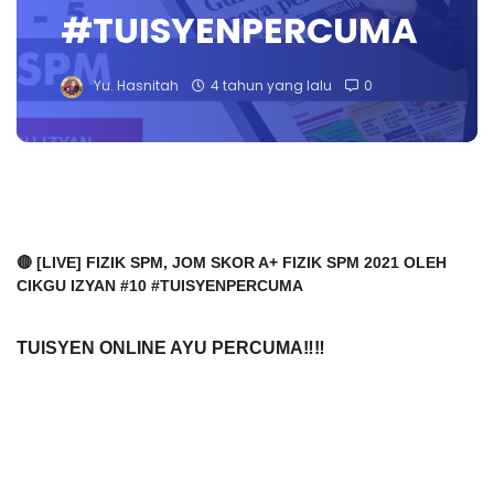
#TUISYENPERCUMA
Yu. Hasnitah
4 tahun yang lalu
0
🔴 [LIVE] FIZIK SPM, JOM SKOR A+ FIZIK SPM 2021 OLEH 
CIKGU IZYAN #10 #TUISYENPERCUMA
TUISYEN ONLINE AYU PERCUMA‼️‼️