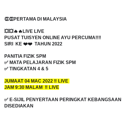
👏👏PERTAMA DI MALAYSIA
💥💥🔥🔥LIVE LIVE 
PUSAT TUISYEN ONLINE AYU PERCUMA‼️‼️
SIRI  KE ❤️❤️  TAHUN 2022
PANITIA FIZIK SPM
✅ MATA PELAJARAN FIZIK SPM
✅ TINGKATAN 4 & 5
JUMAAT 04 MAC 2022 ‼️ LIVE 
JAM 9:30 MALAM  ‼️ LIVE
✅ E-SIJIL PENYERTAAN PERINGKAT KEBANGSAAN 
DISEDIAKAN