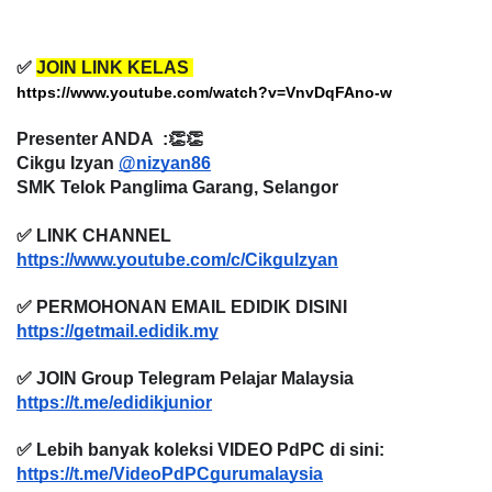
✅ 
JOIN LINK KELAS 
https://www.youtube.com/watch?v=VnvDqFAno-w
Presenter ANDA  :👏👏
Cikgu Izyan 
@nizyan86
SMK Telok Panglima Garang, Selangor 
✅ LINK CHANNEL 
https://www.youtube.com/c/CikguIzyan
✅ PERMOHONAN EMAIL EDIDIK DISINI
https://getmail.edidik.my
✅ JOIN Group Telegram Pelajar Malaysia
https://t.me/edidikjunior
✅ Lebih banyak koleksi VIDEO PdPC di sini:
https://t.me/VideoPdPCgurumalaysia