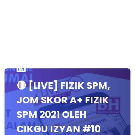
LIVE
🔴 [LIVE] FIZIK SPM,
JOM SKOR A+ FIZIK
SPM 2021 OLEH
CIKGU IZYAN #10