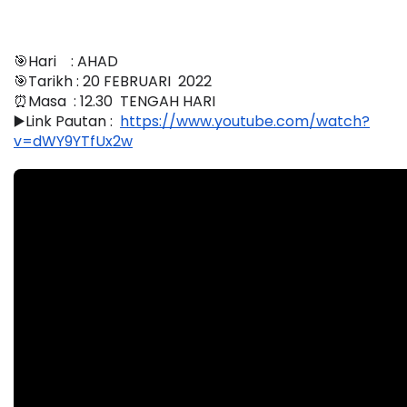
🎯Hari    : AHAD
🎯Tarikh : 20 FEBRUARI  2022
⏰Masa  : 12.30  TENGAH HARI
▶️Link Pautan :  
https://www.youtube.com/watch?
v=dWY9YTfUx2w