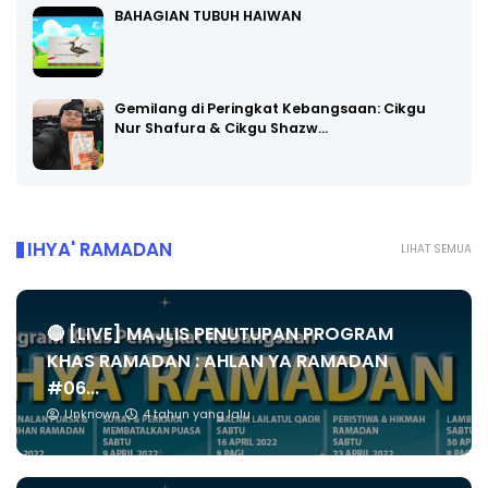
BAHAGIAN TUBUH HAIWAN
Gemilang di Peringkat Kebangsaan: Cikgu
Nur Shafura & Cikgu Shazw…
IHYA' RAMADAN
LIHAT SEMUA
🔴 [LIVE] MAJLIS PENUTUPAN PROGRAM
KHAS RAMADAN : AHLAN YA RAMADAN
#06...
Unknown
4 tahun yang lalu