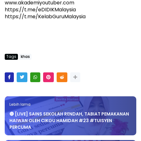
www.akademiyoutuber.com
https://t.me/eDIDIKMalaysia
https://t.me/KelabGuruMalaysia
Tags
khas
Lebih lama
🔴 [LIVE] SAINS SEKOLAH RENDAH, TABIAT PEMAKANAN
HAIWAN OLEH CIKGU HAMIDAH #23 #TUISYEN
PERCUMA