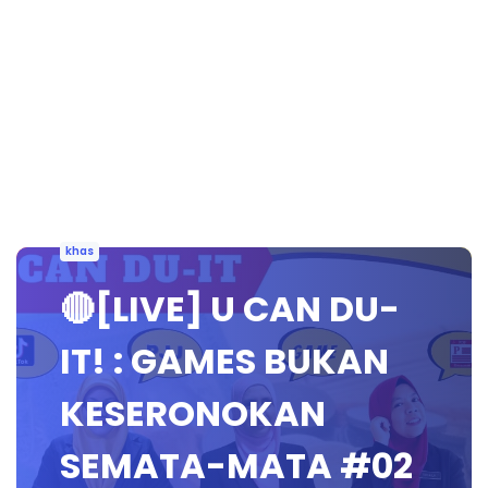
khas
🔴[LIVE] U CAN DU-
IT! : GAMES BUKAN
KESERONOKAN
SEMATA-MATA #02