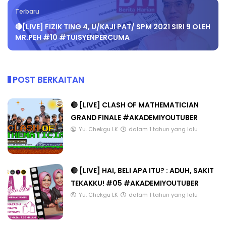
Terbaru
🔴[LIVE] FIZIK TING 4, U/KAJI PAT/ SPM 2021 SIRI 9 OLEH
MR.PEH #10 #TUISYENPERCUMA
POST BERKAITAN
🔴 [LIVE] CLASH OF MATHEMATICIAN
GRAND FINALE #AKADEMIYOUTUBER
Yu. Chekgu LK
dalam 1 tahun yang lalu
🔴 [LIVE] HAI, BELI APA ITU? : ADUH, SAKIT
TEKAKKU! #05 #AKADEMIYOUTUBER
Yu. Chekgu LK
dalam 1 tahun yang lalu