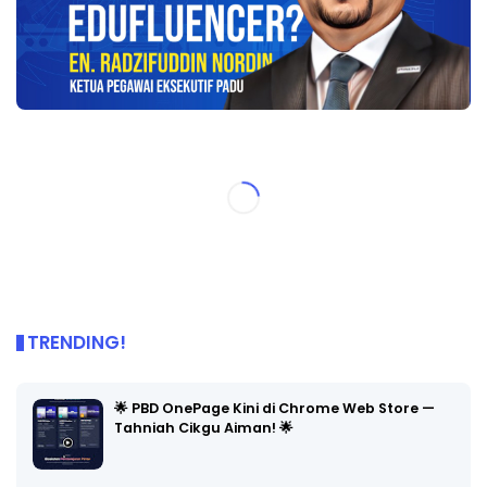
TRENDING!
🌟 PBD OnePage Kini di Chrome Web Store —
Tahniah Cikgu Aiman! 🌟