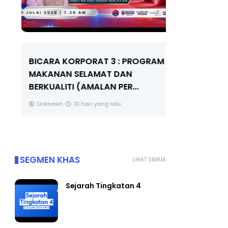
LIVE
BICARA KORPORAT 3 : PROGRAM
MAKANAN SELAMAT DAN
🔴 [LIVE]
BERKUALITI (AMALAN PER...
TAHUN 6 O
#ALLINONE
Unknown
10 hari yang lalu
Yu. Chekgu 
SEGMEN KHAS
LIHAT SEMUA
Sejarah Tingkatan 4