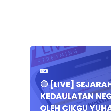
LIVE
🔴 [LIVE] SEJAR
KEDAULATAN NEGA
OLEH CIKGU YUH