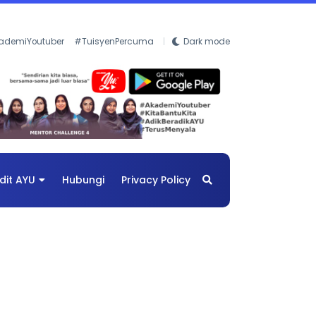
ademiYoutuber
#TuisyenPercuma
Dark mode
dit AYU
Hubungi
Privacy Policy