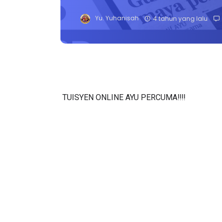
Yu. Yuhanisah
4 tahun yang lalu
TUISYEN ONLINE AYU PERCUMA‼️‼️