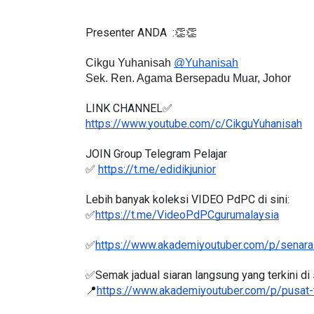
Presenter ANDA  :👏👏
Cikgu Yuhanisah 
@
Yuhanisah
LIVE
Sek. Ren. Agama Bersepadu Muar, Johor
ejarah Tingkatan 4
🔴 [LIVE] PRINSI
LINK CHANNEL✅
Unknown
7 hari yang lalu
BEDAH TUNTAS SO
https://www.youtube.com/c/CikguYuhanisah
OLEH CIKGU ...
JOIN Group Telegram Pelajar
Yu. Chekgu LK
8 ha
✅ 
https://t.me/edidikjunior
Lebih banyak koleksi VIDEO PdPC di sini:
✅
https://t.me/VideoPdPCgurumalaysia
✅
https://www.akademiyoutuber.com/p/senarai
✅Semak jadual siaran langsung yang terkini di s
📍
https://www.akademiyoutuber.com/p/pusat-