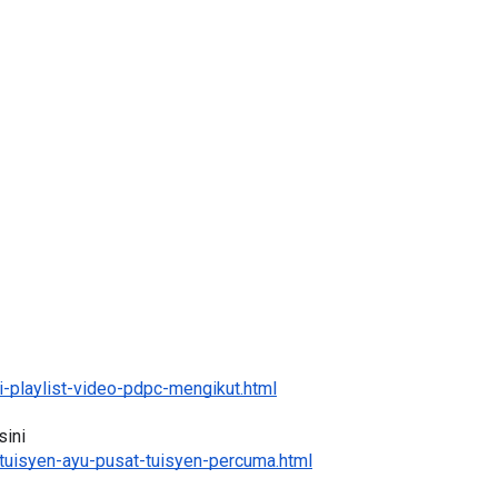
BICARA PROFESIONAL 8 :
TIMBALAN KETUA PENGARAH
P PERAKAUNAN,
PENDIDIKAN MALAYSIA
ALAN 1 TRIAL
Unknown
10 hari yang lalu
ri yang lalu
-playlist-video-pdpc-mengikut.html
ini 
tuisyen-ayu-pusat-tuisyen-percuma.html