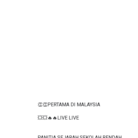
👏👏PERTAMA DI MALAYSIA
💥💥🔥🔥LIVE LIVE 
PANITIA SEJARAH SEKOLAH RENDAH