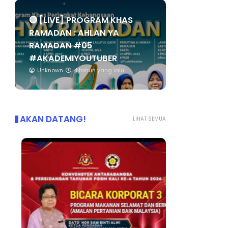
🔴 [LIVE] PROGRAM KHAS
RAMADAN : AHLAN YA
RAMADAN #05
#AKADEMIYOUTUBER
Unknown
4 tahun yang lalu
AKAN DATANG!
LIHAT SEMUA