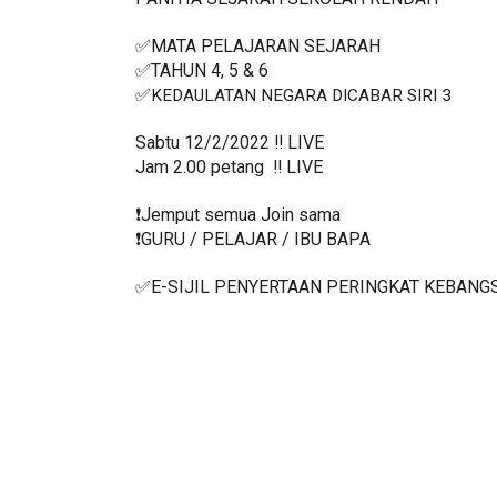
✅MATA PELAJARAN SEJARAH
✅TAHUN 4, 5 & 6
✅
KEDAULATAN NEGARA DICABAR SIRI 3
Sabtu 12/2/2022 ‼️ LIVE
Jam 2.00 petang  ‼️ LIVE
❗️Jemput semua Join sama
❗️GURU / PELAJAR / IBU BAPA
✅E-SIJIL PENYERTAAN PERINGKAT KEBANG