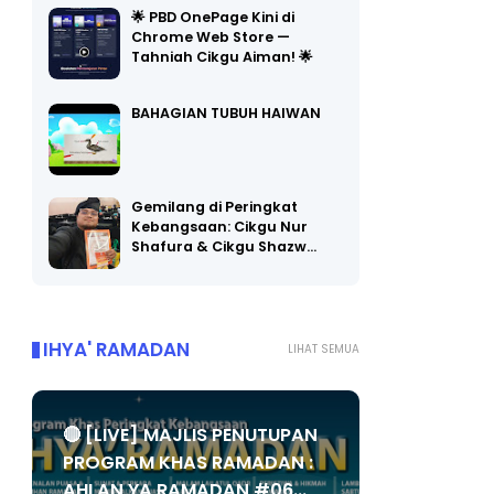
🌟 PBD OnePage Kini di
Chrome Web Store —
Tahniah Cikgu Aiman! 🌟
BAHAGIAN TUBUH HAIWAN
Gemilang di Peringkat
Kebangsaan: Cikgu Nur
Shafura & Cikgu Shazw…
IHYA' RAMADAN
LIHAT SEMUA
🔴 [LIVE] MAJLIS PENUTUPAN
PROGRAM KHAS RAMADAN :
AHLAN YA RAMADAN #06...