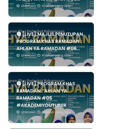
Unknown
4 tahun yang lalu
🔴 [LIVE] MAJLIS PENUTUPAN
PROGRAM KHAS RAMADAN :
AHLAN YA RAMADAN #06...
Unknown
4 tahun yang lalu
🔴 [LIVE] PROGRAM KHAS
RAMADAN : AHLAN YA
RAMADAN #05
#AKADEMIYOUTUBER
Unknown
4 tahun yang lalu