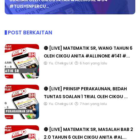
#TUISYENPERCU…
POST BERKAITAN
🔴 [LIVE] MATEMATIK SR, WANG TAHUN 6
OLEH CIKGU ANITA #ALLINONE #141 #...
Yu. Chekgu LK
6 hari yang lalu
🔴 [LIVE] PRINSIP PERAKAUNAN, BEDAH
TUNTAS SOALAN 1 TRIAL OLEH CIKGU ...
Yu. Chekgu LK
7 hari yang lalu
🔴 [LIVE] MATEMATIK SR, MASALAH BAB 2
2.0 TAHUN 6 OLEH CIKGU ANITA #AL...