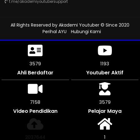
t.me/akademiyoutubersupport
All Rights Reserved by
Akademi Youtuber
© Since 2020
Perihal AYU
Hubungi Kami
4107
1312
Ahli Berdaftar
Youtuber Aktif
8214
4107
Video Pendidikan
Pelajar Maya
2336544
1