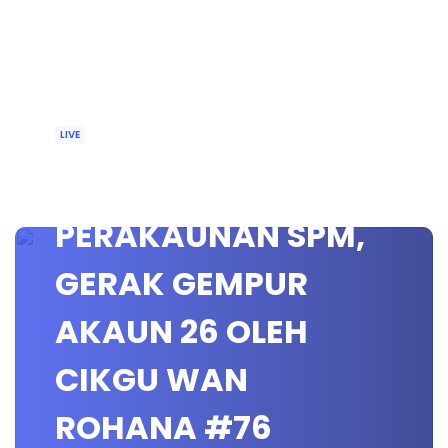
LIVE
🔴 [LIVE] PRINSIP
PERAKAUNAN SPM,
GERAK GEMPUR
AKAUN 26 OLEH
CIKGU WAN
ROHANA #76