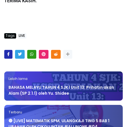
TERIMA KASIH.
Tags
LIVE
Lebih lama
BAHASA MELAYU TAHUN 4 SJK l Unit 13: Prihatin akan
Alam (SP 2.1.1) oleh Yu. Shidee
Terbaru
🔴 [LIVE] MATEMATIK SPM, ULANGKAJI TING 5 BAB 1
UBAHAN OLEH CIKGU INTAN #ALLINONE #04