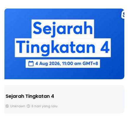
LIVE
🔴 [LIVE] PRINSIP PERAKAUNAN, BEDAH TUNTAS
SOALAN 1 TRIAL OLEH CIKGU ...
Yu. Chekgu LK
7 hari yang lalu