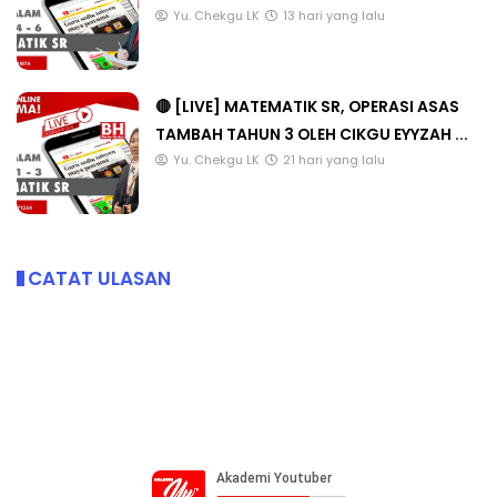
Yu. Chekgu LK
13 hari yang lalu
🔴 [LIVE] MATEMATIK SR, OPERASI ASAS
TAMBAH TAHUN 3 OLEH CIKGU EYYZAH ...
Yu. Chekgu LK
21 hari yang lalu
CATAT ULASAN