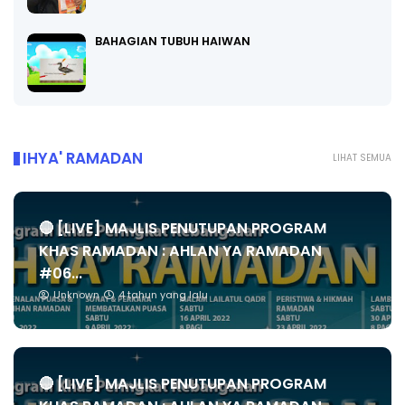
BAHAGIAN TUBUH HAIWAN
IHYA' RAMADAN
LIHAT SEMUA
🔴 [LIVE] MAJLIS PENUTUPAN PROGRAM
KHAS RAMADAN : AHLAN YA RAMADAN
#06...
Unknown
4 tahun yang lalu
🔴 [LIVE] MAJLIS PENUTUPAN PROGRAM