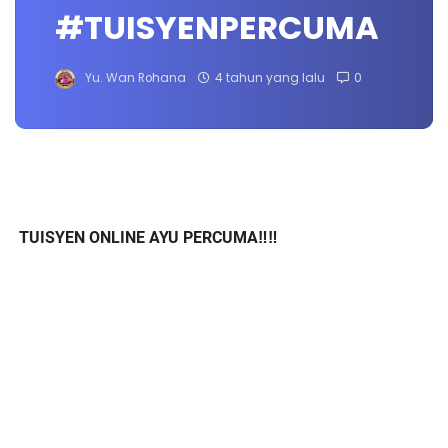
#TUISYENPERCUMA
Yu. Wan Rohana
4 tahun yang lalu
0
TUISYEN ONLINE AYU PERCUMA‼️‼️