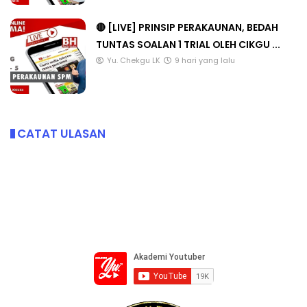
🔴 [LIVE] PRINSIP PERAKAUNAN, BEDAH
TUNTAS SOALAN 1 TRIAL OLEH CIKGU ...
Yu. Chekgu LK
9 hari yang lalu
CATAT ULASAN