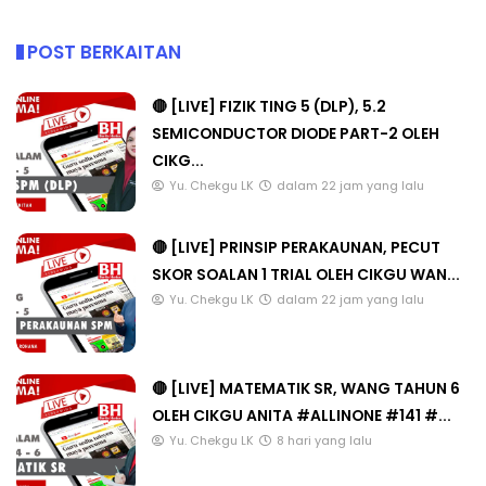
POST BERKAITAN
🔴 [LIVE] FIZIK TING 5 (DLP), 5.2
SEMICONDUCTOR DIODE PART-2 OLEH
CIKG...
Yu. Chekgu LK
dalam 22 jam yang lalu
🔴 [LIVE] PRINSIP PERAKAUNAN, PECUT
SKOR SOALAN 1 TRIAL OLEH CIKGU WAN...
Yu. Chekgu LK
dalam 22 jam yang lalu
🔴 [LIVE] MATEMATIK SR, WANG TAHUN 6
OLEH CIKGU ANITA #ALLINONE #141 #...
Yu. Chekgu LK
8 hari yang lalu