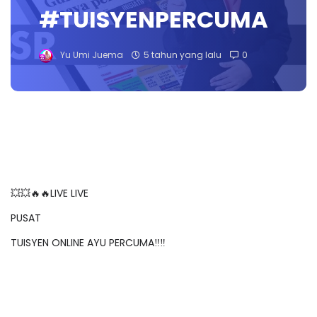
#TUISYENPERCUMA
Yu Umi Juema
5 tahun yang lalu
0
💥💥🔥🔥LIVE LIVE
PUSAT
TUISYEN ONLINE AYU PERCUMA‼️‼️