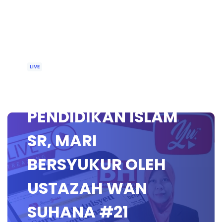
LIVE
🔴 [LIVE]
PENDIDIKAN ISLAM
SR, MARI
BERSYUKUR OLEH
USTAZAH WAN
SUHANA #21