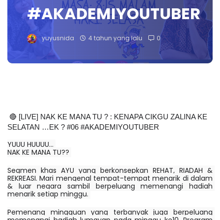
#AKADEMIYOUTUBER
yuyusnida
4 tahun yang lalu
0
🔴 
[LIVE] NAK KE MANA TU ? : KENAPA CIKGU ZALINA KE 
SELATAN …EK ? #06 #AKADEMIYOUTUBER
YUUU HUUUU... 
NAK KE MANA TU?? 
Segmen khas AYU yang berkonsepkan REHAT, RIADAH & 
REKREASI. Mari mengenal tempat-tempat menarik di dalam 
& luar negara sambil berpeluang memenangi hadiah 
menarik setiap minggu. 
Pemenang mingguan yang terbanyak juga berpeluang 