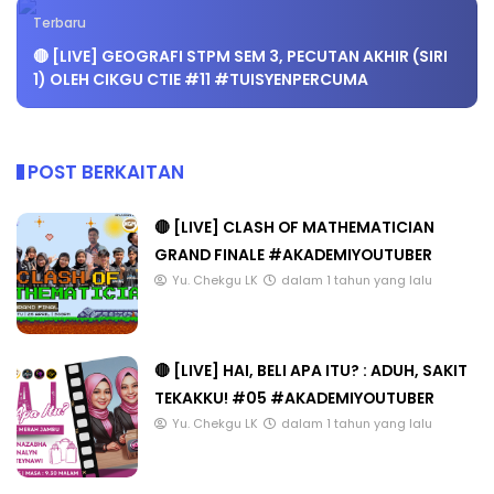
Terbaru
🔴 [LIVE] GEOGRAFI STPM SEM 3, PECUTAN AKHIR (SIRI
1) OLEH CIKGU CTIE #11 #TUISYENPERCUMA
POST BERKAITAN
🔴 [LIVE] CLASH OF MATHEMATICIAN
GRAND FINALE #AKADEMIYOUTUBER
Yu. Chekgu LK
dalam 1 tahun yang lalu
🔴 [LIVE] HAI, BELI APA ITU? : ADUH, SAKIT
TEKAKKU! #05 #AKADEMIYOUTUBER
Yu. Chekgu LK
dalam 1 tahun yang lalu