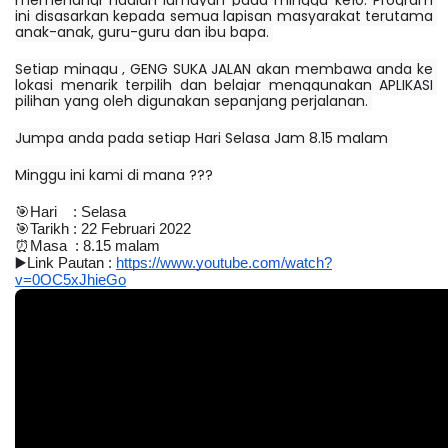
memenangi hadiah lumayan pada minggu ke10. Program 
ini disasarkan kepada semua lapisan masyarakat terutama 
anak-anak, guru-guru dan ibu bapa. 
Setiap minggu , GENG SUKA JALAN akan membawa anda ke 
lokasi menarik terpilih dan belajar menggunakan APLIKASI 
pilihan yang oleh digunakan sepanjang perjalanan. 
Jumpa anda pada setiap Hari Selasa Jam 8.15 malam 
Minggu ini kami di mana ???
🎯
Hari    : Selasa
🎯
Tarikh : 22 Februari 2022
⏰
Masa  : 8.15 malam
▶️
Link Pautan : 
https://www.youtube.com/watch?
v=0OC5xJhieGo