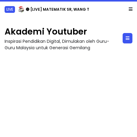
LIVE
🔴 [LIVE] MATEMATIK SR, WANG TAHUN 6 OLEH CIKGU ANITA #ALLINONE #141 #...
Akademi Youtuber
Inspirasi Pendidikan Digital, Dimulakan oleh Guru-
Guru Malaysia untuk Generasi Gemilang