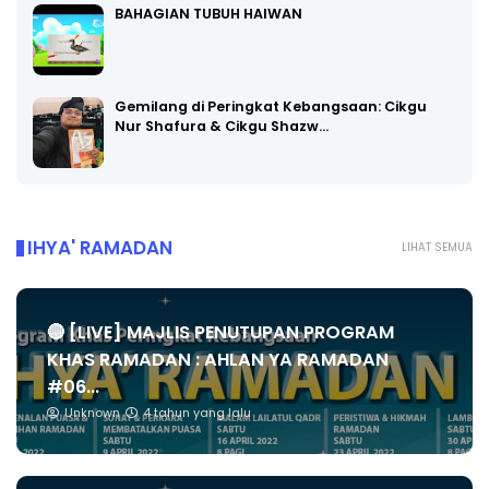
BAHAGIAN TUBUH HAIWAN
Gemilang di Peringkat Kebangsaan: Cikgu
Nur Shafura & Cikgu Shazw…
IHYA' RAMADAN
LIHAT SEMUA
🔴 [LIVE] MAJLIS PENUTUPAN PROGRAM
KHAS RAMADAN : AHLAN YA RAMADAN
#06...
Unknown
4 tahun yang lalu