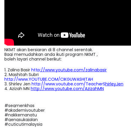
NKMT akan bersiaran di 8 channel serentak. 
Bagi memudahkan anda ikuti program NKMT , 
boleh layari channel berikut: 
1. Zalina Basir 
http://www.youtube.com/zalinabasir
2. Mashitah Subri 
http://www.YOUTUBE.COM/CIKGUWASHITAH
3. Shirley Jen 
http://www.youtube.com/TeacherShirleyJen
4. Azizah MN 
http://www.youtube.com/AzizahMN
#segmenkhas 
#akademiyoutuber 
#nakkemanatu 
#gengsukajalan 
#cuticutimalaysia