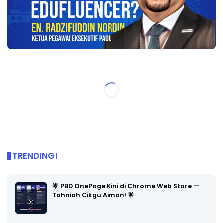
TRENDING!
🌟 PBD OnePage Kini di Chrome Web Store —
Tahniah Cikgu Aiman! 🌟