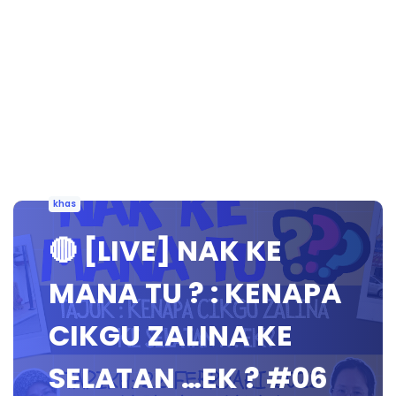
khas
🔴 [LIVE] NAK KE
MANA TU ? : KENAPA
CIKGU ZALINA KE
SELATAN …EK ? #06