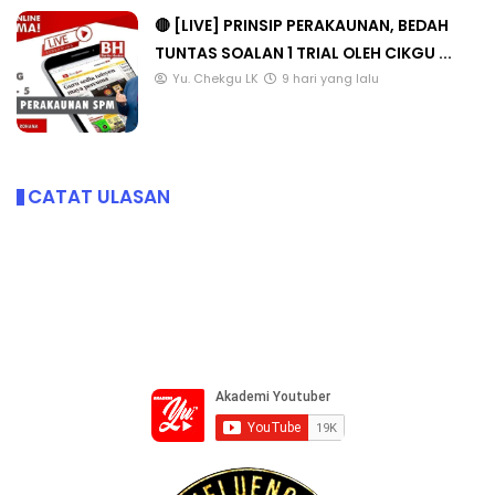
🔴 [LIVE] PRINSIP PERAKAUNAN, BEDAH
TUNTAS SOALAN 1 TRIAL OLEH CIKGU ...
Yu. Chekgu LK
9 hari yang lalu
CATAT ULASAN