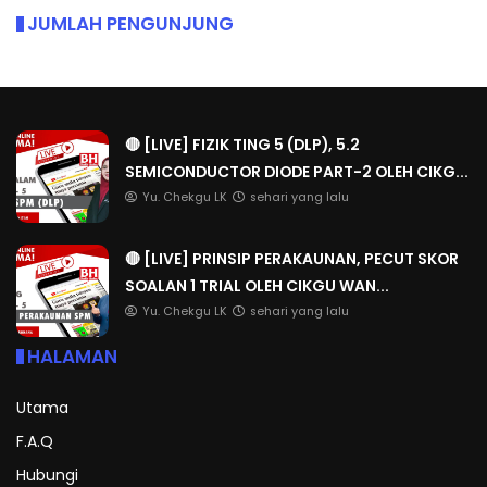
JUMLAH PENGUNJUNG
🔴 [LIVE] FIZIK TING 5 (DLP), 5.2
SEMICONDUCTOR DIODE PART-2 OLEH CIKG...
Yu. Chekgu LK
sehari yang lalu
🔴 [LIVE] PRINSIP PERAKAUNAN, PECUT SKOR
SOALAN 1 TRIAL OLEH CIKGU WAN...
Yu. Chekgu LK
sehari yang lalu
HALAMAN
Utama
F.A.Q
Hubungi