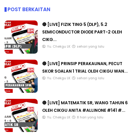
POST BERKAITAN
🔴 [LIVE] FIZIK TING 5 (DLP), 5.2
SEMICONDUCTOR DIODE PART-2 OLEH
CIKG...
Yu. Chekgu LK
sehari yang lalu
🔴 [LIVE] PRINSIP PERAKAUNAN, PECUT
SKOR SOALAN 1 TRIAL OLEH CIKGU WAN...
Yu. Chekgu LK
sehari yang lalu
🔴 [LIVE] MATEMATIK SR, WANG TAHUN 6
OLEH CIKGU ANITA #ALLINONE #141 #...
Yu. Chekgu LK
8 hari yang lalu