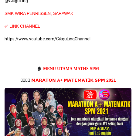
@CikguLing
SMK WIRA PENRISSEN, SARAWAK
✅ LINK CHANNEL
https://www.youtube.com/CikguLingChannel
🏠
MENU UTAMA MATHS SPM
🏃‍♀️🏃‍♂️
𝗠𝗔𝗥𝗔𝗧𝗢𝗡 A+
𝗠𝗔𝗧𝗘𝗠𝗔𝗧𝗜𝗞
𝗦𝗣𝗠 2021