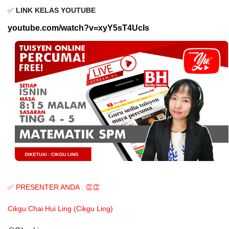
✅
LINK KELAS YOUTUBE
youtube.com/watch?v=xyY5sT4UcIs
✅ PRESENTER ANDA : 👏👏
Cikgu Chai Hui Ling (Cikgu Ling)