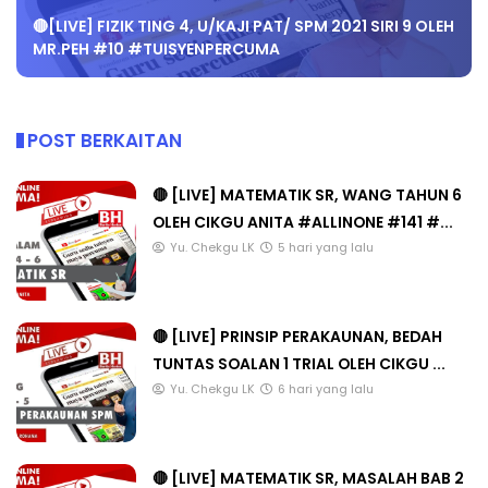
🔴[LIVE] FIZIK TING 4, U/KAJI PAT/ SPM 2021 SIRI 9 OLEH
MR.PEH #10 #TUISYENPERCUMA
POST BERKAITAN
🔴 [LIVE] MATEMATIK SR, WANG TAHUN 6
OLEH CIKGU ANITA #ALLINONE #141 #...
Yu. Chekgu LK
5 hari yang lalu
🔴 [LIVE] PRINSIP PERAKAUNAN, BEDAH
TUNTAS SOALAN 1 TRIAL OLEH CIKGU ...
Yu. Chekgu LK
6 hari yang lalu
🔴 [LIVE] MATEMATIK SR, MASALAH BAB 2