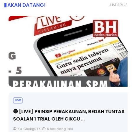
AKAN DATANG!
LIHAT SEMUA
LIVE
🔴 [LIVE] PRINSIP PERAKAUNAN, BEDAH TUNTAS
SOALAN 1 TRIAL OLEH CIKGU ...
Yu. Chekgu LK
6 hari yang lalu