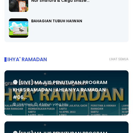
Nur Shafura & Cikgu Shazw…
BAHAGIAN TUBUH HAIWAN
IHYA' RAMADAN
LIHAT SEMUA
🔴 [LIVE] MAJLIS PENUTUPAN PROGRAM
KHAS RAMADAN : AHLAN YA RAMADAN
#06...
Unknown
4 tahun yang lalu