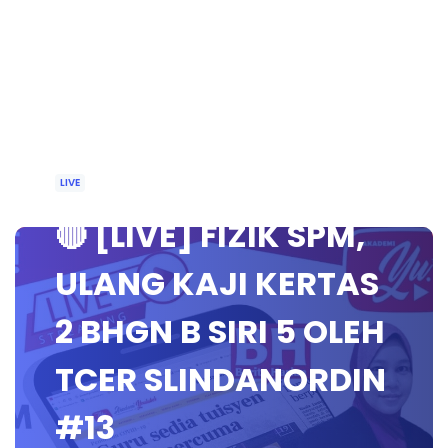
LIVE
🔴 [LIVE] FIZIK SPM,
ULANG KAJI KERTAS
2 BHGN B SIRI 5 OLEH
TCER SLINDANORDIN
#13