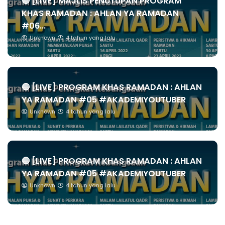
🔴 [LIVE] MAJLIS PENUTUPAN PROGRAM
KHAS RAMADAN : AHLAN YA RAMADAN
#06...
Unknown
4 tahun yang lalu
🔴 [LIVE] PROGRAM KHAS RAMADAN : AHLAN
YA RAMADAN #05 #AKADEMIYOUTUBER
Unknown
4 tahun yang lalu
🔴 [LIVE] PROGRAM KHAS RAMADAN : AHLAN
YA RAMADAN #05 #AKADEMIYOUTUBER
Unknown
4 tahun yang lalu