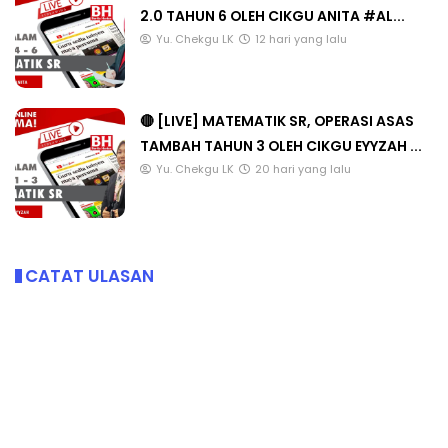
2.0 TAHUN 6 OLEH CIKGU ANITA #AL...
Yu. Chekgu LK
12 hari yang lalu
🔴 [LIVE] MATEMATIK SR, OPERASI ASAS
TAMBAH TAHUN 3 OLEH CIKGU EYYZAH ...
Yu. Chekgu LK
20 hari yang lalu
CATAT ULASAN