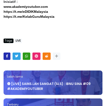
Inisiatif :
www.akademiyoutuber.com
https://t.me/eDIDIKMalaysia
https://t.me/KelabGuruMalaysia
Tags
LIVE
Lebih lama
🔴 [LIVE] SAINS LAH SANGAT (SLS) : IBNU SINA #09
#AKADEMIYOUTUBER
Terbaru