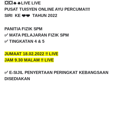
💥💥🔥🔥LIVE LIVE
PUSAT TUISYEN ONLINE AYU PERCUMA‼️‼️
SIRI KE ❤️❤️ TAHUN 2022
PANITIA FIZIK SPM
✅ MATA PELAJARAN FIZIK SPM
✅ TINGKATAN 4 & 5
JUMAAT 18.02.2022 ‼️ LIVE
JAM 9.30 MALAM ‼️ LIVE
✅ E-SIJIL PENYERTAAN PERINGKAT KEBANGSAAN
DISEDIAKAN