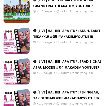
GRAND FINALE #AKADEMIYOUTUBER
Yu. Chekgu LK
dalam 1 tahun yang lalu
🔴 [LIVE] HAI, BELI APA ITU? : ADUH, SAKIT
TEKAKKU! #05 #AKADEMIYOUTUBER
Yu. Chekgu LK
dalam 1 tahun yang lalu
🔴 [LIVE] HAI, BELI APA ITU? : TRADISIONAL
ATAU MODEN #04 #AKADEMIYOUTUBER
Yu. Chekgu LK
dalam 1 tahun yang lalu
🔴 [LIVE] HAI, BELI APA ITU? : PENINGLAH,
TAK DENGAR! #03 #AKADEMIYOUTUBER
Yu. Chekgu LK
dalam 1 tahun yang lalu