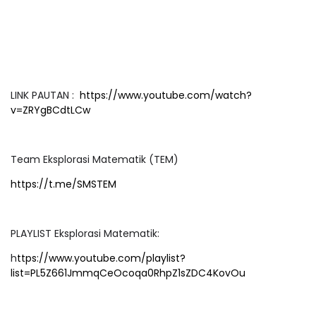
LINK PAUTAN :
https://www.youtube.com/watch?
v=ZRYgBCdtLCw
Team Eksplorasi Matematik (TEM)
https://t.me/SMSTEM
PLAYLIST Eksplorasi Matematik:
h
ttps://www.youtube.com/playlist?
list=PL5Z661JmmqCeOcoqa0RhpZ1sZDC4KovOu