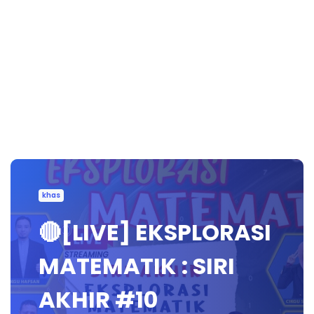
khas
🔴[LIVE] EKSPLORASI
MATEMATIK : SIRI
AKHIR #10