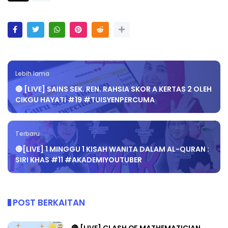
Lebih lama
🔴 [LIVE] SAINS SEK. REN. RAHSIA SKOR A KERTAS 2 OLEH
CIKGU HAYATI #19 #TUISYENPERCUMA
Terbaru
🔴[LIVE] 1 MINGGU 1 KISAH WANITA DALAM AL-QURAN :
SIRI KHAS #11 #AKADEMIYOUTUBER
POST BERKAITAN
🔴 [LIVE] CLASH OF MATHEMATICIAN