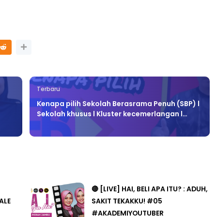
Terbaru
Kenapa pilih Sekolah Berasrama Penuh (SBP) l
Sekolah khusus l Kluster kecemerlangan l…
🔴 [LIVE] HAI, BELI APA ITU? : ADUH,
ALE
SAKIT TEKAKKU! #05
#AKADEMIYOUTUBER