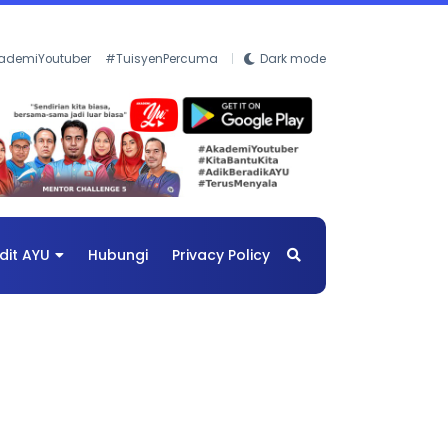
ademiYoutuber
#TuisyenPercuma
Dark mode
dit AYU
Hubungi
Privacy Policy