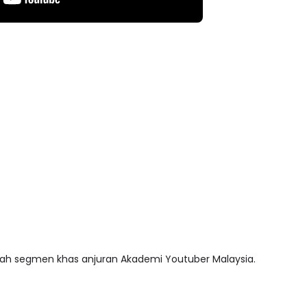
SIONAL 8 :
MAJLIS ANUGERAH FFK
TUA PENGARAH
(FESTIVAL LENSA PENDIDIKAN 
ah segmen khas anjuran Akademi Youtuber Malaysia.
MALAYSIA
FLeP) 2026
ari yang lalu
Unknown
7 hari yang lalu