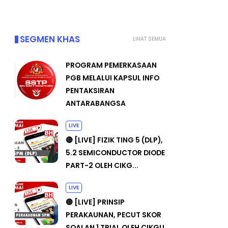
SEGMEN KHAS
LIHAT SEMUA
PROGRAM PEMERKASAAN
PGB MELALUI KAPSUL INFO
PENTAKSIRAN
ANTARABANGSA
LIVE
🔴 [LIVE] FIZIK TING 5 (DLP),
5.2 SEMICONDUCTOR DIODE
PART-2 OLEH CIKG...
LIVE
🔴 [LIVE] PRINSIP
PERAKAUNAN, PECUT SKOR
SOALAN 1 TRIAL OLEH CIKGU