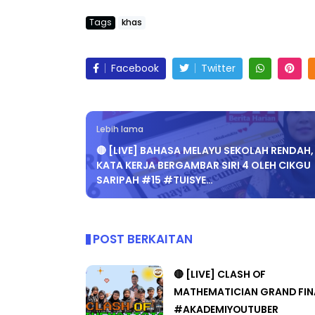
Tags
khas
Facebook
Twitter
Lebih lama
🔴 [LIVE] BAHASA MELAYU SEKOLAH RENDAH,
KATA KERJA BERGAMBAR SIRI 4 OLEH CIKGU
SARIPAH #15 #TUISYE…
POST BERKAITAN
🔴 [LIVE] CLASH OF
MATHEMATICIAN GRAND FIN
#AKADEMIYOUTUBER