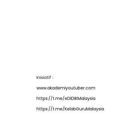
Inisiatif :
www.akademiyoutuber.com
https://t.me/eDIDIKMalaysia
https://t.me/KelabGuruMalaysia