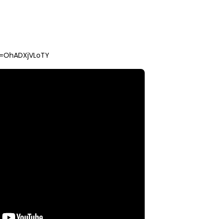
v=OhADXjVLoTY