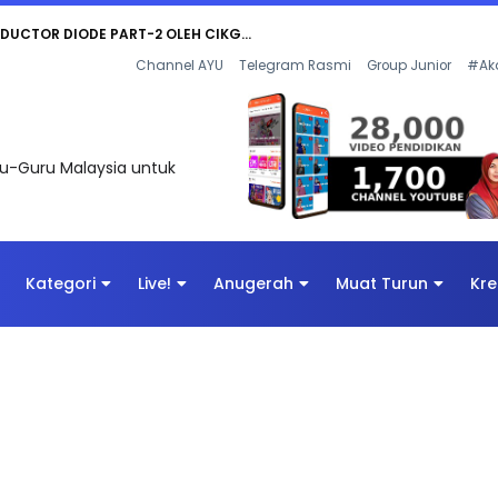
KOR SOALAN 1 TRIAL OLEH CIKGU WAN...
Channel AYU
Telegram Rasmi
Group Junior
#Ak
uru-Guru Malaysia untuk
Kategori
Live!
Anugerah
Muat Turun
Kre