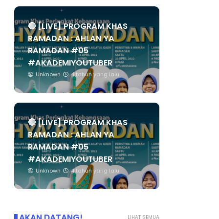
🔴 [LIVE] PROGRAM KHAS
RAMADAN : AHLAN YA
RAMADAN #05
#AKADEMIYOUTUBER
Unknown
4 tahun yang lalu
🔴 [LIVE] PROGRAM KHAS
RAMADAN : AHLAN YA
RAMADAN #05
#AKADEMIYOUTUBER
Unknown
4 tahun yang lalu
AKAN DATANG!
LIHAT SEMUA