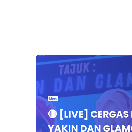
khas
🔴 [LIVE] CERGAS
YAKIN DAN GLAM