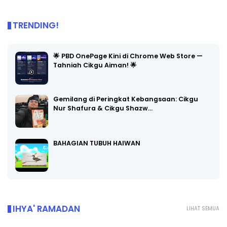
TRENDING!
🌟 PBD OnePage Kini di Chrome Web Store —
Tahniah Cikgu Aiman! 🌟
Gemilang di Peringkat Kebangsaan: Cikgu
Nur Shafura & Cikgu Shazw…
BAHAGIAN TUBUH HAIWAN
IHYA' RAMADAN
LIHAT SEMUA