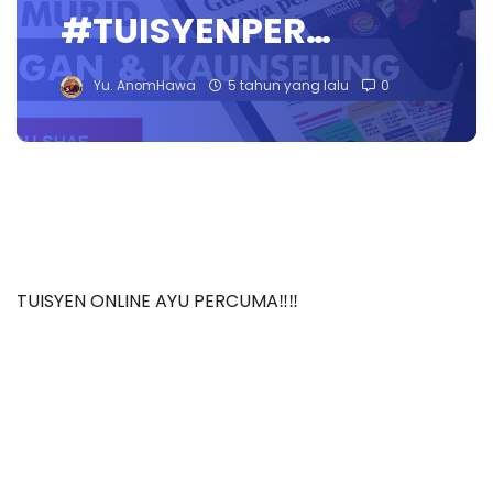
#TUISYENPER…
Yu. AnomHawa
5 tahun yang lalu
0
TUISYEN ONLINE AYU PERCUMA‼️‼️