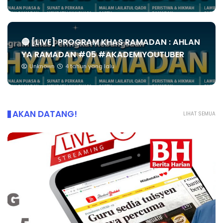
🔴 [LIVE] PROGRAM KHAS RAMADAN : AHLAN
YA RAMADAN #05 #AKADEMIYOUTUBER
Unknown
4 tahun yang lalu
AKAN DATANG!
LIHAT SEMUA