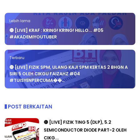
Lebih lama
🔴 [LIVE] KRAF : KRING! KRING! HELLO... #05
#AKADEMIYOUTUBER
Terbaru
🔴 [LIVE] FIZIK SPM, ULANG KAJI SPM KERTAS 2 BHGN A
SIRI 5 OLEH CIKGU FAIZAHZ #04
#TUISYENPERCUMA��…
POST BERKAITAN
🔴 [LIVE] FIZIK TING 5 (DLP), 5.2
SEMICONDUCTOR DIODE PART-2 OLEH
CIKG...