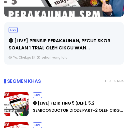
TRANSFORMASI DIGITAL GURU SIRI 7 :
PAHLAWAN DIGITAL PENYELAMAT DUNIA
Unknown
5 hari yang lalu
SEGMEN KHAS
LIHAT SEMUA
LIVE
🔴 [LIVE] FIZIK TING 5 (DLP), 5.2
SEMICONDUCTOR DIODE PART-2 OLEH CIKG...
LIVE