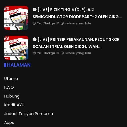
🔴 [LIVE] FIZIK TING 5 (DLP), 5.2
SEMICONDUCTOR DIODE PART-2 OLEH CIKG...
Yu. Chekgu LK
sehari yang lalu
🔴 [LIVE] PRINSIP PERAKAUNAN, PECUT SKOR
SOALAN 1 TRIAL OLEH CIKGU WAN...
Yu. Chekgu LK
sehari yang lalu
HALAMAN
Utama
F.A.Q
Hubungi
Kredit AYU
Jadual Tuisyen Percuma
Apps