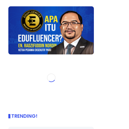
TRENDING!
🌟 PBD OnePage Kini di