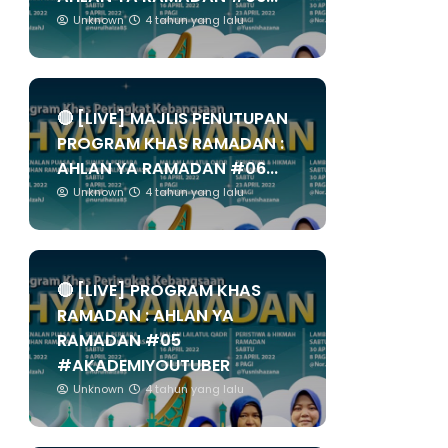
Unknown
4 tahun yang lalu
🔴 [LIVE] MAJLIS PENUTUPAN
PROGRAM KHAS RAMADAN :
AHLAN YA RAMADAN #06...
Unknown
4 tahun yang lalu
🔴 [LIVE] PROGRAM KHAS
RAMADAN : AHLAN YA
RAMADAN #05
#AKADEMIYOUTUBER
Unknown
4 tahun yang lalu