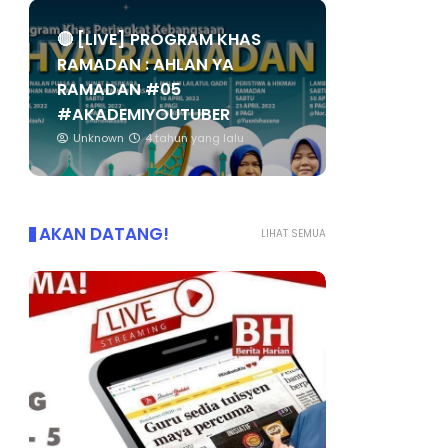
🔴 [LIVE] PROGRAM KHAS
RAMADAN : AHLAN YA
RAMADAN #05
#AKADEMIYOUTUBER
Unknown
4 tahun yang lalu
AKAN DATANG!
LIHAT SEMUA