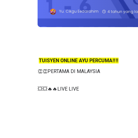
Yu. Cikgu Eedarahim
4 tahun yang la
TUISYEN ONLINE AYU PERCUMA‼️‼️
👏👏PERTAMA DI MALAYSIA
💥💥🔥🔥LIVE LIVE 