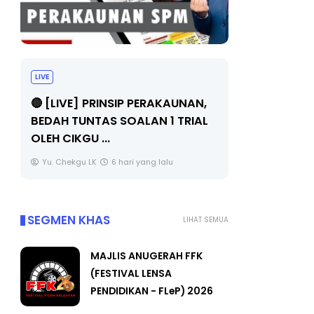
LIVE
BICARA PR
TIMBALAN
🔴 [LIVE] PRINSIP PERAKAUNAN,
PENDIDIKA
BEDAH TUNTAS SOALAN 1 TRIAL
OLEH CIKGU ...
Unknown
Yu. Chekgu LK
6 hari yang lalu
SEGMEN KHAS
LIHAT SEMUA
MAJLIS ANUGERAH FFK
(FESTIVAL LENSA
PENDIDIKAN - FLeP) 2026