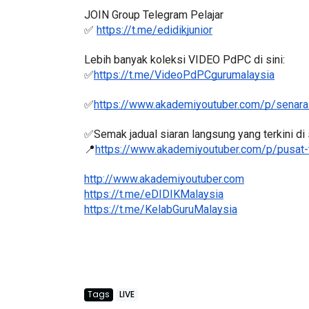
JOIN Group Telegram Pelajar
✅ 
https://t.me/edidikjunior
Lebih banyak koleksi VIDEO PdPC di sini:
✅
https://t.me/VideoPdPCgurumalaysia
✅
https://www.akademiyoutuber.com/p/senarai
✅Semak jadual siaran langsung yang terkini di s
📍
https://www.akademiyoutuber.com/p/pusat-
http://www.akademiyoutuber.com
https://t.me/eDIDIKMalaysia
https://t.me/KelabGuruMalaysia
Tags
LIVE