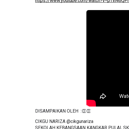
DISAMPAIKAN OLEH  :👏👏
CIKGU NARIZA 
@cikgunariza 
SEKOLAH KEBANGSAAN KANGKAR PULAI, SK