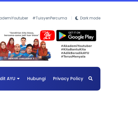
ademiYoutuber
#TuisyenPercuma
Dark mode
dit AYU
Hubungi
Privacy Policy