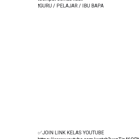
❗️GURU / PELAJAR / IBU BAPA
✅JOIN LINK KELAS YOUTUBE 
https://www.youtube.com/watch?v=pTin46QP