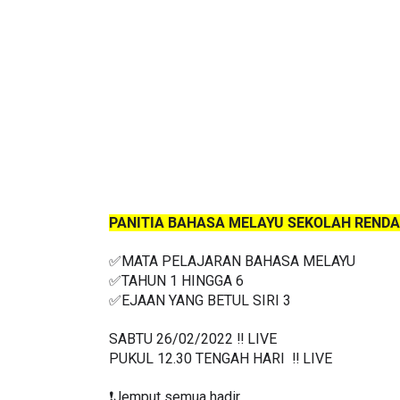
PANITIA BAHASA MELAYU SEKOLAH REND
✅MATA PELAJARAN BAHASA MELAYU
✅TAHUN 1 HINGGA 6
✅
EJAAN YANG BETUL SIRI 3 
SABTU 26/02/2022 ‼️ LIVE
PUKUL 12.30 TENGAH HARI  ‼️ LIVE
❗️Jemput semua hadir