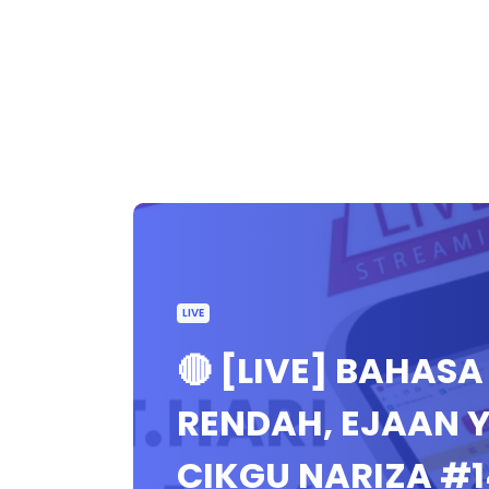
LIVE
🔴 [LIVE] BAHAS
RENDAH, EJAAN Y
CIKGU NARIZA #