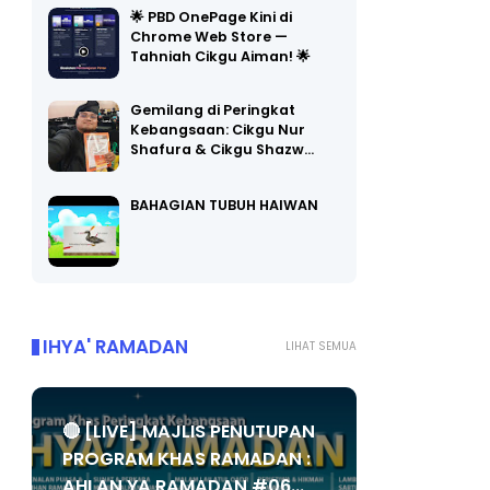
Chrome Web Store —
Tahniah Cikgu Aiman! 🌟
Gemilang di Peringkat
Kebangsaan: Cikgu Nur
Shafura & Cikgu Shazw…
BAHAGIAN TUBUH HAIWAN
IHYA' RAMADAN
LIHAT SEMUA
🔴 [LIVE] MAJLIS PENUTUPAN
PROGRAM KHAS RAMADAN :
AHLAN YA RAMADAN #06...