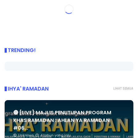
TRENDING!
IHYA' RAMADAN
LIHAT SEMUA
🔴 [LIVE] MAJLIS PENUTUPAN PROGRAM
KHAS RAMADAN : AHLAN YA RAMADAN
#06...
Unknown
4 tahun yang lalu