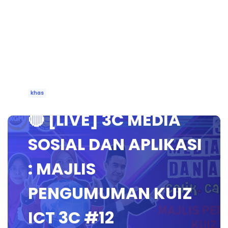
khas
🔴 [LIVE] 3C MEDIA
SOSIAL DAN APLIKASI
: MAJLIS
PENGUMUMAN KUIZ
ICT 3C #12