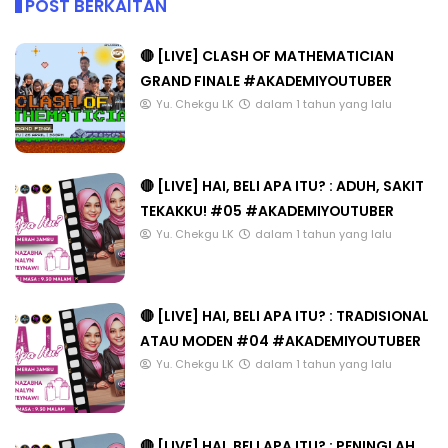
POST BERKAITAN
🔴 [LIVE] CLASH OF MATHEMATICIAN
GRAND FINALE #AKADEMIYOUTUBER
Yu. Chekgu LK
dalam 1 tahun yang lalu
🔴 [LIVE] HAI, BELI APA ITU? : ADUH, SAKIT
TEKAKKU! #05 #AKADEMIYOUTUBER
Yu. Chekgu LK
dalam 1 tahun yang lalu
🔴 [LIVE] HAI, BELI APA ITU? : TRADISIONAL
ATAU MODEN #04 #AKADEMIYOUTUBER
Yu. Chekgu LK
dalam 1 tahun yang lalu
🔴 [LIVE] HAI, BELI APA ITU? : PENINGLAH,