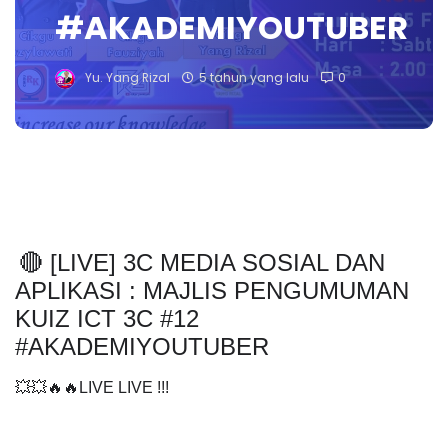
#AKADEMIYOUTUBER
Yu. Yang Rizal
5 tahun yang lalu
0
🔴 [LIVE] 3C MEDIA SOSIAL DAN 
APLIKASI : MAJLIS PENGUMUMAN 
KUIZ ICT 3C #12 
#AKADEMIYOUTUBER
💥💥🔥🔥LIVE LIVE !!!