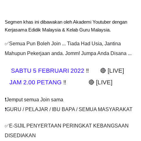
Segmen khas ini dibawakan oleh Akademi Youtuber dengan 
Kerjasama Edidik Malaysia & Kelab Guru Malaysia.
✅Semua Pun Boleh Join ... Tiada Had Usia, Jantina 
Mahupun Pekerjaan anda. Jomm! Jumpa Anda Disana ...
SABTU 5 FEBRUARI 2022
 ‼️       🔴 [LIVE]
JAM 2.00 PETANG
 ‼️              🔴 [LIVE]
❗️Jemput semua Join sama
❗️GURU / PELAJAR / IBU BAPA / SEMUA MASYARAKAT
✅E-SIJIL PENYERTAAN PERINGKAT KEBANGSAAN 
DISEDIAKAN