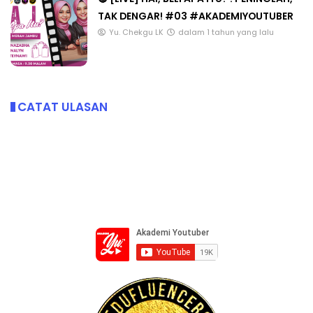
TAK DENGAR! #03 #AKADEMIYOUTUBER
Yu. Chekgu LK
dalam 1 tahun yang lalu
CATAT ULASAN