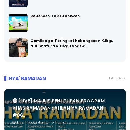
BAHAGIAN TUBUH HAIWAN
Gemilang di Peringkat Kebangsaan: Cikgu
Nur Shafura & Cikgu Shazw…
IHYA' RAMADAN
LIHAT SEMUA
🔴 [LIVE] MAJLIS PENUTUPAN PROGRAM
KHAS RAMADAN : AHLAN YA RAMADAN
#06...
Unknown
4 tahun yang lalu