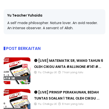
Yu Teacher Yuhaida
A self made philosopher. Nature lover. An avid reader.
An intense observer. A servant of Allah.
POST BERKAITAN
🔴 [LIVE] MATEMATIK SR, WANG TAHUN 6
OLEH CIKGU ANITA #ALLINONE #141 #...
Yu. Chekgu LK
7 hari yang lalu
🔴 [LIVE] PRINSIP PERAKAUNAN, BEDAH
TUNTAS SOALAN 1 TRIAL OLEH CIKGU ...
Yu. Chekgu LK
8 hari yang lalu