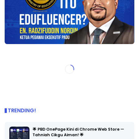
TRENDING!
🌟 PBD OnePage Kini di Chrome Web Store —
Tahniah Cikgu Aiman! 🌟