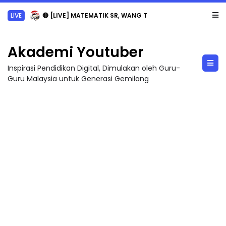
LIVE
🔴 [LIVE] MATEMATIK SR, WANG TAHUN 6 OLEH CIKGU ANITA #ALLINONE #141 #...
Akademi Youtuber
Inspirasi Pendidikan Digital, Dimulakan oleh Guru-
Guru Malaysia untuk Generasi Gemilang