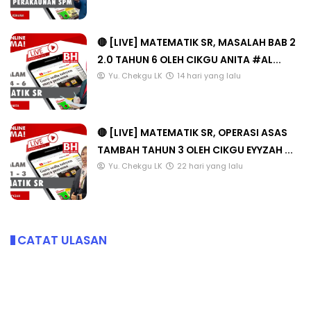
🔴 [LIVE] MATEMATIK SR, MASALAH BAB 2
2.0 TAHUN 6 OLEH CIKGU ANITA #AL...
Yu. Chekgu LK
14 hari yang lalu
🔴 [LIVE] MATEMATIK SR, OPERASI ASAS
TAMBAH TAHUN 3 OLEH CIKGU EYYZAH ...
Yu. Chekgu LK
22 hari yang lalu
CATAT ULASAN