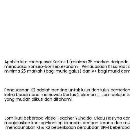
Apabila kita menguasai Kertas 1 (minima 35 markah daripada
menguasai konsep-konsep ekonomi.  Penguasaan K1 sangat pe
minima 25 markah (bagi murid galus) dan A+ bagi murid ce
Penguasaan K2 adalah penting untuk lulus dan lulus cemerlan
keliru bagaimana menjawab Kertas 2 ekonomi.  Jom belajar t
yang mudah diikuti dan difahami.
Jom ikuti beberapa video Teacher Yuhaida, Cikgu Haslyna dan
menjelaskan konsep-konsep ekonomi dengan terang dan m
 menggunakan K1 & K2 peperiksaan percubaan SPM beberapa n