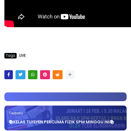
Tags
LIVE
Terbaru
📚KELAS TUISYEN PERCUMA FIZIK SPM MINGGU INI📚