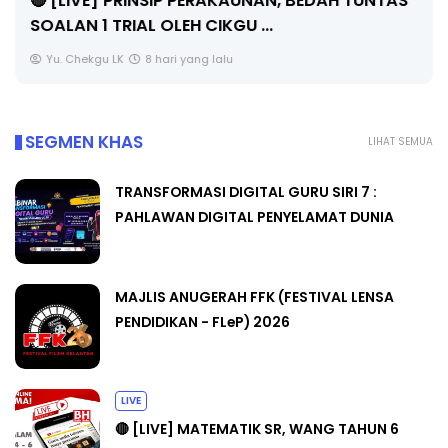
🔴 [LIVE] PRINSIP PERAKAUNAN, BEDAH TUNTAS
SOALAN 1 TRIAL OLEH CIKGU ...
Yu. Chekgu LK
8 hari yang lalu
SEGMEN KHAS
LIHAT SEMUA
TRANSFORMASI DIGITAL GURU SIRI 7 :
PAHLAWAN DIGITAL PENYELAMAT DUNIA
MAJLIS ANUGERAH FFK (FESTIVAL LENSA
PENDIDIKAN - FLeP) 2026
LIVE
🔴 [LIVE] MATEMATIK SR, WANG TAHUN 6