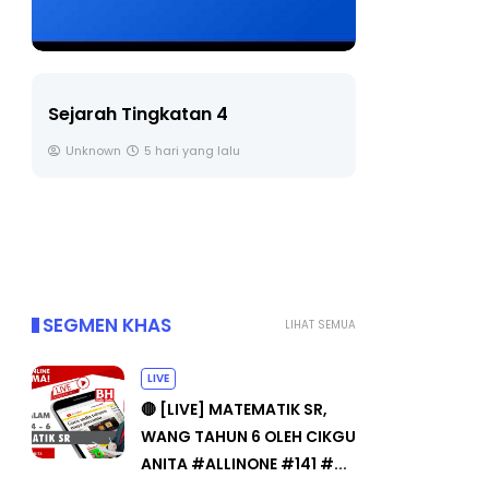
LIVE
Sejarah Tingkatan 4
🔴 [LIVE] 
Unknown
5 hari yang lalu
BEDAH TUN
OLEH CIKGU
Yu. Chekgu 
SEGMEN KHAS
LIHAT SEMUA
LIVE
🔴 [LIVE] MATEMATIK SR,
WANG TAHUN 6 OLEH CIKGU
ANITA #ALLINONE #141 #...