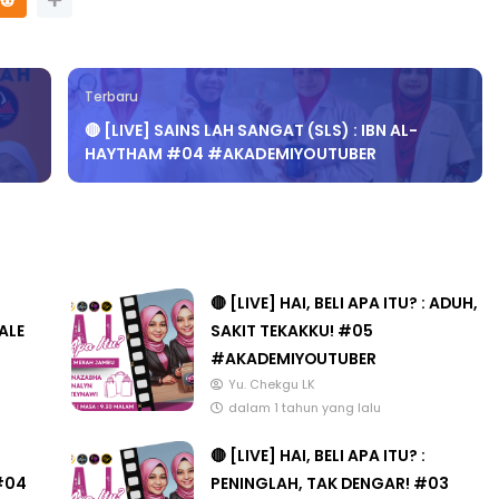
Terbaru
LIVE
T 3 : PROGRAM
🔴 [LIVE] SAINS LAH SANGAT (SLS) : IBN AL-
AT DAN
🔴 [LIVE] MATEMATIK SR, WANG
HAYTHAM #04 #AKADEMIYOUTUBER
AN PER...
TAHUN 6 OLEH CIKGU ANITA
#ALLINONE #141 #...
ng lalu
Yu. Chekgu LK
5 hari yang lalu
🔴 [LIVE] HAI, BELI APA ITU? : ADUH,
ALE
SAKIT TEKAKKU! #05
#AKADEMIYOUTUBER
Yu. Chekgu LK
dalam 1 tahun yang lalu
🔴 [LIVE] HAI, BELI APA ITU? :
#04
PENINGLAH, TAK DENGAR! #03