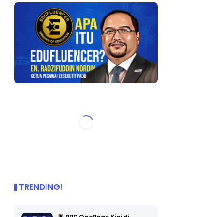
TRENDING!
🌟 PBD OnePage Kini di