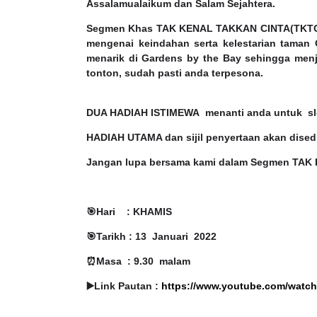
Assalamualaikum dan Salam Sejahtera.
Segmen Khas TAK KENAL TAKKAN CINTA(TKTC) 
mengenai keindahan serta kelestarian taman
menarik di Gardens by the Bay sehingga menj
tonton, sudah pasti anda terpesona.
DUA HADIAH ISTIMEWA
menanti anda untuk
s
HADIAH UTAMA dan sijil penyertaan akan dised
Jangan lupa bersama kami dalam Segmen TAK 
🎯
Hari
: KHAMIS
🎯
Tarikh : 13
Januari
2022
⏰
Masa
: 9.30
malam
▶
️Link Pautan :
https://www.youtube.com/watc