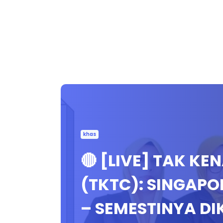
khas
🔴 [LIVE] TAK K
(TKTC): SINGAPO
– SEMESTINYA D