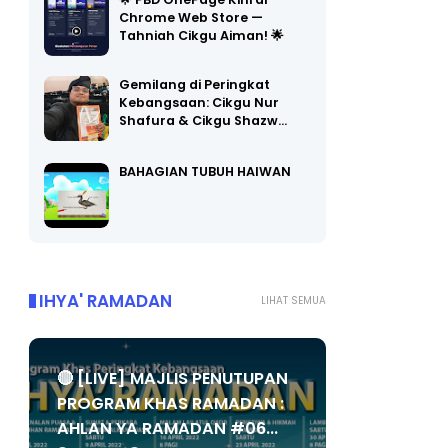
Chrome Web Store —
Tahniah Cikgu Aiman! 🌟
Gemilang di Peringkat
Kebangsaan: Cikgu Nur
Shafura & Cikgu Shazw…
BAHAGIAN TUBUH HAIWAN
IHYA' RAMADAN
LIHAT SEMUA
🔴 [LIVE] MAJLIS PENUTUPAN
PROGRAM KHAS RAMADAN :
AHLAN YA RAMADAN #06...