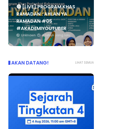
🔴 [LIVE] PROGRAM KHAS
RAMADAN : AHLAN YA
RAMADAN #05
#AKADEMIYOUTUBER
Unknown
4 tahun yang lalu
AKAN DATANG!
LIHAT SEMUA