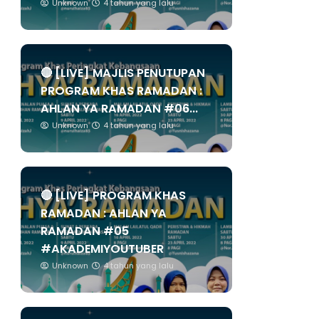
Unknown
4 tahun yang lalu
🔴 [LIVE] MAJLIS PENUTUPAN
PROGRAM KHAS RAMADAN :
AHLAN YA RAMADAN #06...
Unknown
4 tahun yang lalu
🔴 [LIVE] PROGRAM KHAS
RAMADAN : AHLAN YA
RAMADAN #05
#AKADEMIYOUTUBER
Unknown
4 tahun yang lalu