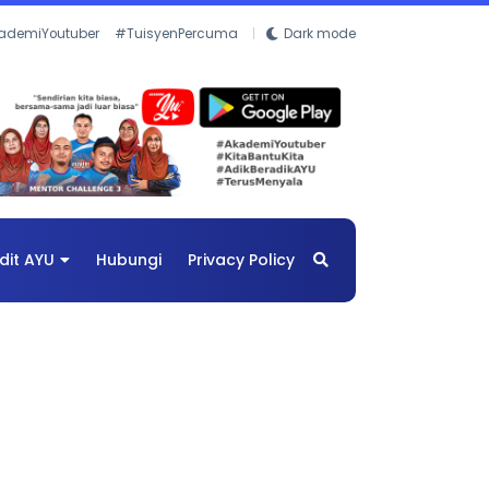
ademiYoutuber
#TuisyenPercuma
Dark mode
dit AYU
Hubungi
Privacy Policy