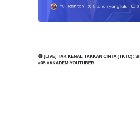
Yu. Hasnitah
5 tahun yang lalu
0
🔴
[LIVE] TAK KENAL TAKKAN CINTA (TKTC): 
#05 #AKADEMIYOUTUBER