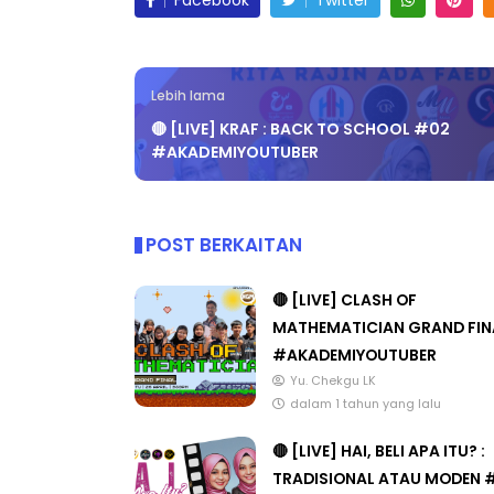
Facebook
Twitter
Lebih lama
ICARA PROFESIONAL 8 :
BICARA KORPORA
🔴 [LIVE] KRAF : BACK TO SCHOOL #02
IMBALAN KETUA PENGARAH
MAKANAN SELAM
#AKADEMIYOUTUBER
ENDIDIKAN MALAYSIA
BERKUALITI (AMAL
Unknown
8 hari yang lalu
Unknown
8 hari ya
POST BERKAITAN
🔴 [LIVE] CLASH OF
MATHEMATICIAN GRAND FIN
#AKADEMIYOUTUBER
Yu. Chekgu LK
dalam 1 tahun yang lalu
🔴 [LIVE] HAI, BELI APA ITU? :
TRADISIONAL ATAU MODEN 