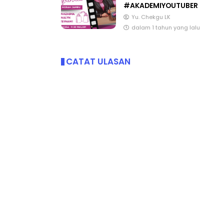
#AKADEMIYOUTUBER
Yu. Chekgu LK
dalam 1 tahun yang lalu
CATAT ULASAN