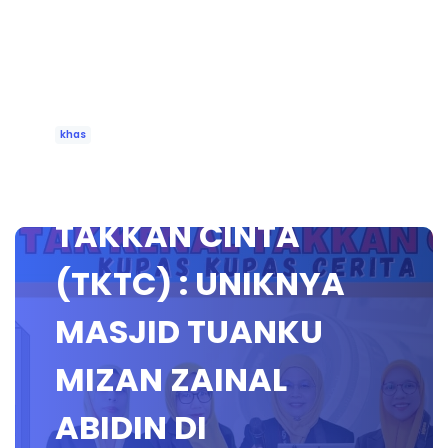
khas
🔴 [LIVE] TAK KENAL
TAKKAN CINTA
(TKTC) : UNIKNYA
MASJID TUANKU
MIZAN ZAINAL
ABIDIN DI