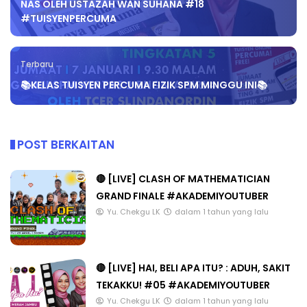
NAS OLEH USTAZAH WAN SUHANA #18
#TUISYENPERCUMA
Terbaru
📚KELAS TUISYEN PERCUMA FIZIK SPM MINGGU INI📚
POST BERKAITAN
🔴 [LIVE] CLASH OF MATHEMATICIAN
GRAND FINALE #AKADEMIYOUTUBER
Yu. Chekgu LK
dalam 1 tahun yang lalu
🔴 [LIVE] HAI, BELI APA ITU? : ADUH, SAKIT
TEKAKKU! #05 #AKADEMIYOUTUBER
Yu. Chekgu LK
dalam 1 tahun yang lalu