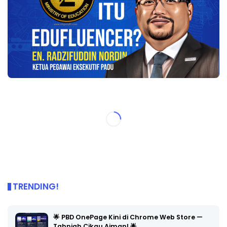
TRENDING!
🌟 PBD OnePage Kini di Chrome Web Store —
Tahniah Cikgu Aiman! 🌟