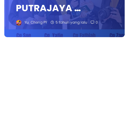
PUTRAJAYA …
Yu. Chong PY
5 tahun yang lalu
0