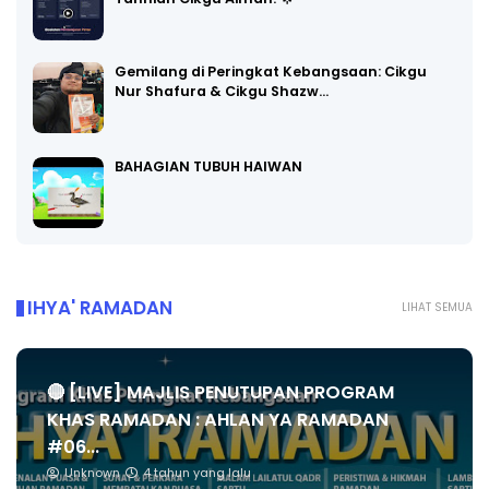
Gemilang di Peringkat Kebangsaan: Cikgu
Nur Shafura & Cikgu Shazw…
BAHAGIAN TUBUH HAIWAN
IHYA' RAMADAN
LIHAT SEMUA
🔴 [LIVE] MAJLIS PENUTUPAN PROGRAM
KHAS RAMADAN : AHLAN YA RAMADAN
#06...
Unknown
4 tahun yang lalu