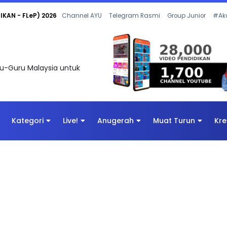
 OLEH CIKGU ANITA #ALLINONE #141 #...
Channel AYU
Telegram Rasmi
Group Junior
#Ak
uru-Guru Malaysia untuk
Kategori
Live!
Anugerah
Muat Turun
Kre