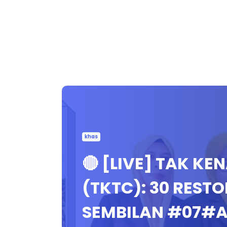
khas
🔴 [LIVE] TAK K
(TKTC): 30 REST
SEMBILAN #07#