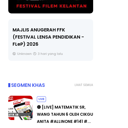
LIVE
Seja
AN -
🔴 [LIVE] MATEMATIK SR, WANG
Un
TAHUN 6 OLEH CIKGU ANITA
#ALLINONE #141 #...
Yu. Chekgu LK
5 hari yang lalu
SEGMEN KHAS
LIHAT SEMUA
LIVE
🔴 [LIVE] MATEMATIK SR,
WANG TAHUN 6 OLEH CIKGU
ANITA #ALLINONE #141 #...