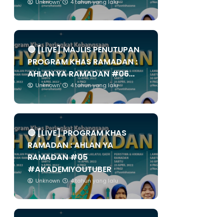
Unknown
4 tahun yang lalu
🔴 [LIVE] MAJLIS PENUTUPAN
PROGRAM KHAS RAMADAN :
AHLAN YA RAMADAN #06...
Unknown
4 tahun yang lalu
🔴 [LIVE] PROGRAM KHAS
RAMADAN : AHLAN YA
RAMADAN #05
#AKADEMIYOUTUBER
Unknown
4 tahun yang lalu