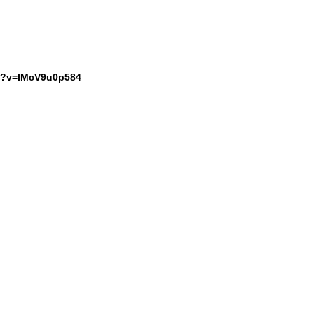
h?v=IMcV9u0p584