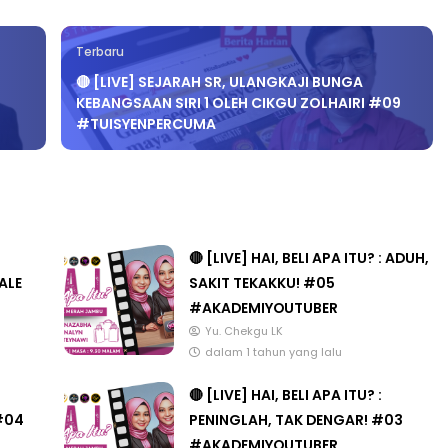
Terbaru
🔴 [LIVE] SEJARAH SR, ULANGKAJI BUNGA
FESIONAL 8 :
MAJLIS ANUGERAH FFK
KEBANGSAAN SIRI 1 OLEH CIKGU ZOLHAIRI #09
#TUISYENPERCUMA
KETUA PENGARAH
(FESTIVAL LENSA PENDIDIK
N MALAYSIA
FLeP) 2026
8 hari yang lalu
Unknown
3 hari yang lalu
🔴 [LIVE] HAI, BELI APA ITU? : ADUH,
ALE
SAKIT TEKAKKU! #05
#AKADEMIYOUTUBER
Yu. Chekgu LK
dalam 1 tahun yang lalu
🔴 [LIVE] HAI, BELI APA ITU? :
#04
PENINGLAH, TAK DENGAR! #03