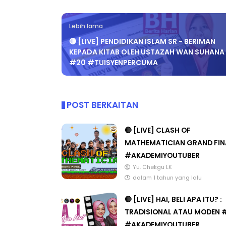
Lebih lama
🔴 [LIVE] PENDIDIKAN ISLAM SR - BERIMAN
LIVE
BICARA PRO
KEPADA KITAB OLEH USTAZAH WAN SUHANA
#20 #TUISYENPERCUMA
TIMBALAN 
🔴 [LIVE] PRINSIP PERAKAUNAN,
PENDIDIKA
BEDAH TUNTAS SOALAN 1 TRIAL
OLEH CIKGU ...
Unknown
POST BERKAITAN
Yu. Chekgu LK
6 hari yang lalu
🔴 [LIVE] CLASH OF
MATHEMATICIAN GRAND FIN
#AKADEMIYOUTUBER
Yu. Chekgu LK
dalam 1 tahun yang lalu
🔴 [LIVE] HAI, BELI APA ITU? :
TRADISIONAL ATAU MODEN 