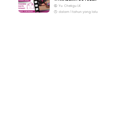
#AKADEMIYOUTUBER
Yu. Chekgu LK
dalam 1 tahun yang lalu