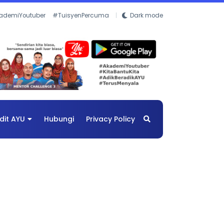
ademiYoutuber
#TuisyenPercuma
Dark mode
dit AYU
Hubungi
Privacy Policy