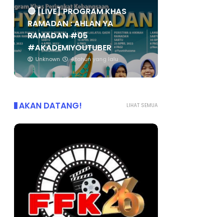
🔴 [LIVE] PROGRAM KHAS
RAMADAN : AHLAN YA
RAMADAN #05
#AKADEMIYOUTUBER
Unknown
4 tahun yang lalu
AKAN DATANG!
LIHAT SEMUA