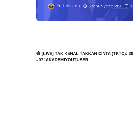
Yu. Hasnitah
5 tahun yang lalu
0
🔴 [LIVE] TAK KENAL TAKKAN CINTA (TKTC):
#07#AKADEMIYOUTUBER