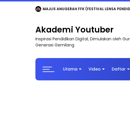
LIVE
🔴 [LIVE] MATEMATIK SR, WANG TAHUN 6
Akademi Youtuber
Inspirasi Pendidikan Digital, Dimulakan oleh G
Generasi Gemilang
Utama
Video
Daftar