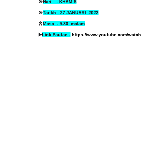
🎯
Hari : KHAMIS
🎯
Tarikh : 27 JANUARI 2022
⏰
Masa : 9.30 malam
▶️
Link Pautan :
https://www.youtube.com/watc