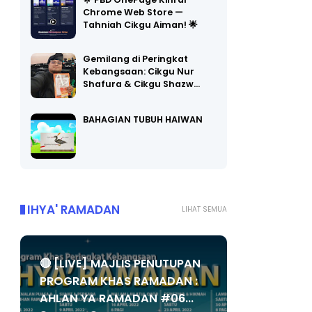
🌟 PBD OnePage Kini di
Chrome Web Store —
Tahniah Cikgu Aiman! 🌟
Gemilang di Peringkat
Kebangsaan: Cikgu Nur
Shafura & Cikgu Shazw…
BAHAGIAN TUBUH HAIWAN
IHYA' RAMADAN
LIHAT SEMUA
🔴 [LIVE] MAJLIS PENUTUPAN
PROGRAM KHAS RAMADAN :
AHLAN YA RAMADAN #06...