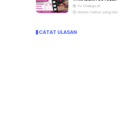
#AKADEMIYOUTUBER
Yu. Chekgu LK
dalam 1 tahun yang lalu
CATAT ULASAN