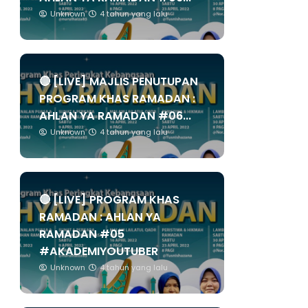
Unknown
4 tahun yang lalu
🔴 [LIVE] MAJLIS PENUTUPAN
PROGRAM KHAS RAMADAN :
AHLAN YA RAMADAN #06...
Unknown
4 tahun yang lalu
🔴 [LIVE] PROGRAM KHAS
RAMADAN : AHLAN YA
RAMADAN #05
#AKADEMIYOUTUBER
Unknown
4 tahun yang lalu