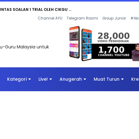
AN DIGITAL PENYELAMAT DUNIA
Channel AYU
Telegram Rasmi
Group Junior
#Ak
uru-Guru Malaysia untuk
Kategori
Live!
Anugerah
Muat Turun
Kre