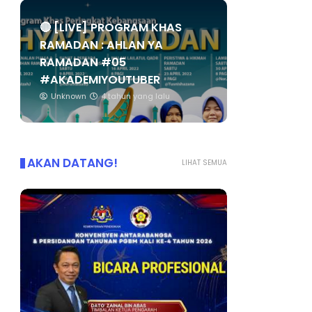
🔴 [LIVE] PROGRAM KHAS
RAMADAN : AHLAN YA
RAMADAN #05
#AKADEMIYOUTUBER
Unknown
4 tahun yang lalu
AKAN DATANG!
LIHAT SEMUA