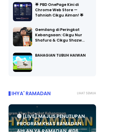
🌟 PBD OnePage Kini di
Chrome Web Store —
Tahniah Cikgu Aiman! 🌟
Gemilang di Peringkat
Kebangsaan: Cikgu Nur
Shafura & Cikgu Shazw…
BAHAGIAN TUBUH HAIWAN
IHYA' RAMADAN
LIHAT SEMUA
🔴 [LIVE] MAJLIS PENUTUPAN
PROGRAM KHAS RAMADAN :
AHLAN YA RAMADAN #06...