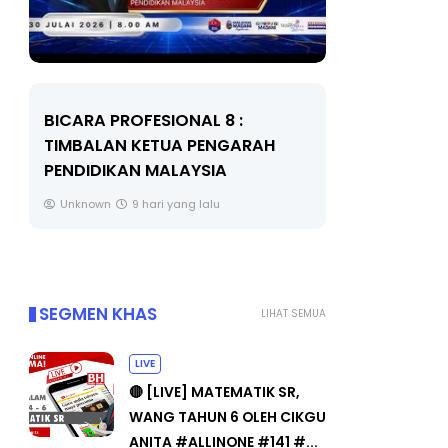
BICARA PROFESIONAL 8 :
BICARA K
TIMBALAN KETUA PENGARAH
MAKANAN 
PENDIDIKAN MALAYSIA
BERKUALITI
Unknown
9 hari yang lalu
Unknown
SEGMEN KHAS
LIHAT SEMUA
LIVE
🔴 [LIVE] MATEMATIK SR,
WANG TAHUN 6 OLEH CIKGU
ANITA #ALLINONE #141 #...