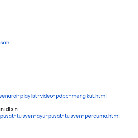
LIVE
n 4
isah
🔴 [LIVE] PRINSIP PERAKAUNAN,
ng lalu
BEDAH TUNTAS SOALAN 1 TRIAL
OLEH CIKGU ...
Yu. Chekgu LK
7 hari yang lalu
enarai-playlist-video-pdpc-mengikut.html
 di sini 
pusat-tuisyen-ayu-pusat-tuisyen-percuma.html