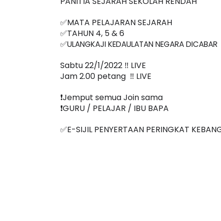
PANITIA SEJARAH SEKOLAH RENDAH
✅MATA PELAJARAN SEJARAH
✅TAHUN 4, 5 & 6
✅
ULANGKAJI KEDAULATAN NEGARA DICABAR
Sabtu 22/1/2022 ‼️ LIVE
Jam 2.00 petang  ‼️ LIVE
❗️Jemput semua Join sama
❗️GURU / PELAJAR / IBU BAPA
✅E-SIJIL PENYERTAAN PERINGKAT KEBAN