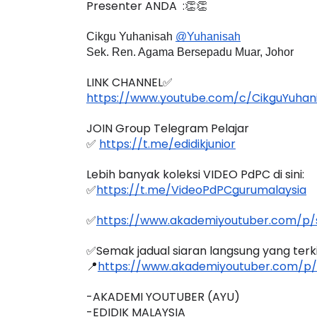
Presenter ANDA  :👏👏
Cikgu Yuhanisah 
@
Yuhanisah
Sek. Ren. Agama Bersepadu Muar, Johor
LINK CHANNEL✅
EYNOTE SPEAKER 3 :
Sejarah Tingkata
https://www.youtube.com/c/CikguYuhan
RANSFORMING PRIMARY
Unknown
6 hari ya
DUCATION IN INDONESIA
JOIN Group Telegram Pelajar
HROUG...
✅ 
https://t.me/edidikjunior
Unknown
9 hari yang lalu
Lebih banyak koleksi VIDEO PdPC di sini:
✅
https://t.me/VideoPdPCgurumalaysia
✅
https://www.akademiyoutuber.com/p/s
✅Semak jadual siaran langsung yang terkini
📍
https://www.akademiyoutuber.com/p/
-AKADEMI YOUTUBER (AYU)
-EDIDIK MALAYSIA