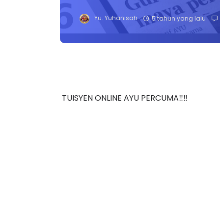
Yu. Yuhanisah
5 tahun yang lalu
TUISYEN ONLINE AYU PERCUMA‼️‼️