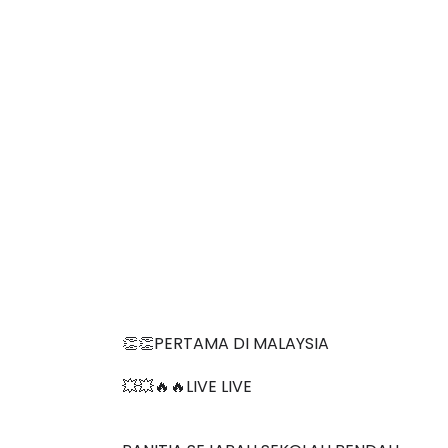
👏👏PERTAMA DI MALAYSIA
💥💥🔥🔥LIVE LIVE 