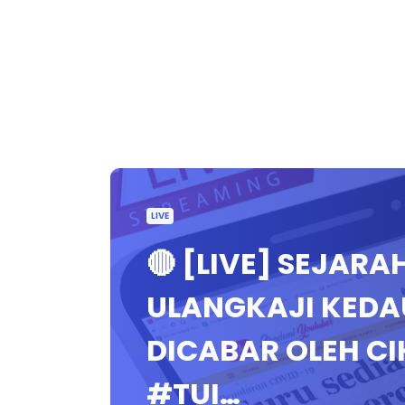
LIVE
🔴 [LIVE] SEJAR
ULANGKAJI KED
DICABAR OLEH C
#TUI…