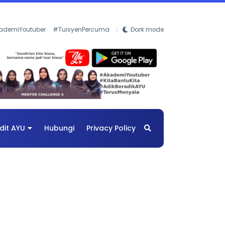
ademiYoutuber
#TuisyenPercuma
Dark mode
dit AYU
Hubungi
Privacy Policy