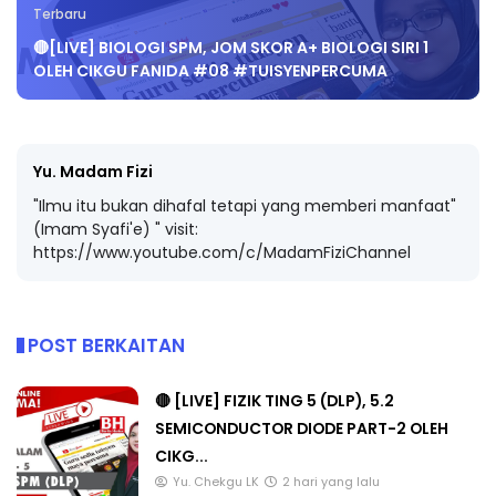
Terbaru
🔴[LIVE] BIOLOGI SPM, JOM SKOR A+ BIOLOGI SIRI 1
OLEH CIKGU FANIDA #08 #TUISYENPERCUMA
Yu. Madam Fizi
"Ilmu itu bukan dihafal tetapi yang memberi manfaat"
(Imam Syafi'e) " visit:
https://www.youtube.com/c/MadamFiziChannel
POST BERKAITAN
🔴 [LIVE] FIZIK TING 5 (DLP), 5.2
SEMICONDUCTOR DIODE PART-2 OLEH
CIKG...
Yu. Chekgu LK
2 hari yang lalu