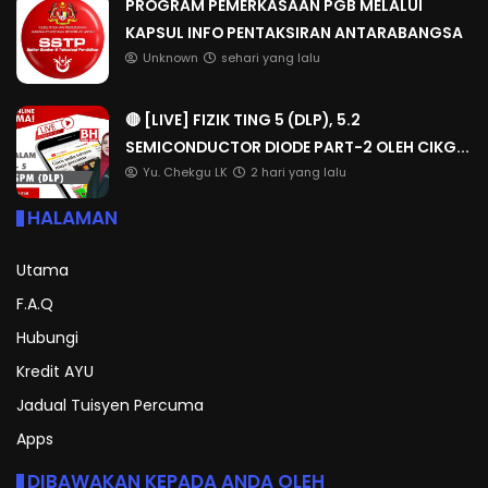
PROGRAM PEMERKASAAN PGB MELALUI
KAPSUL INFO PENTAKSIRAN ANTARABANGSA
Unknown
sehari yang lalu
🔴 [LIVE] FIZIK TING 5 (DLP), 5.2
SEMICONDUCTOR DIODE PART-2 OLEH CIKG...
Yu. Chekgu LK
2 hari yang lalu
HALAMAN
Utama
F.A.Q
Hubungi
Kredit AYU
Jadual Tuisyen Percuma
Apps
DIBAWAKAN KEPADA ANDA OLEH