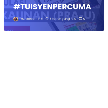
#TUISYENPERCUMA
Yu. Madam Fizi
5 tahun yang lalu
0