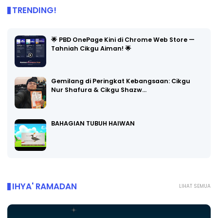
TRENDING!
🌟 PBD OnePage Kini di Chrome Web Store —
Tahniah Cikgu Aiman! 🌟
Gemilang di Peringkat Kebangsaan: Cikgu
Nur Shafura & Cikgu Shazw…
BAHAGIAN TUBUH HAIWAN
IHYA' RAMADAN
LIHAT SEMUA