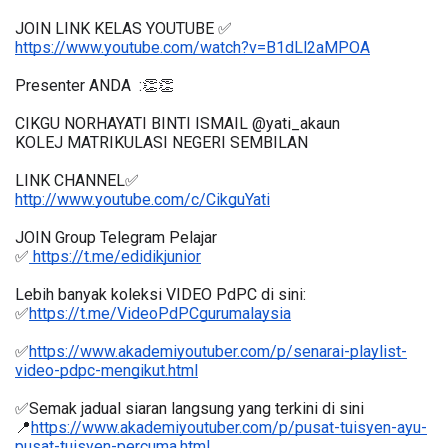
JOIN LINK KELAS YOUTUBE ✅
https://www.youtube.com/watch?v=B1dLl2aMPOA
Presenter ANDA  :👏👏
CIKGU NORHAYATI BINTI ISMAIL @yati_akaun
KOLEJ MATRIKULASI NEGERI SEMBILAN
LINK CHANNEL✅
http://www.youtube.com/c/CikguYati
JOIN Group Telegram Pelajar
✅
 https://t.me/edidikjunior
Lebih banyak koleksi VIDEO PdPC di sini:
✅
https://t.me/VideoPdPCgurumalaysia
✅
https://www.akademiyoutuber.com/p/senarai-playlist-
video-pdpc-mengikut.html
✅Semak jadual siaran langsung yang terkini di sini 
📍
https://www.akademiyoutuber.com/p/pusat-tuisyen-ayu-
pusat-tuisyen-percuma.html