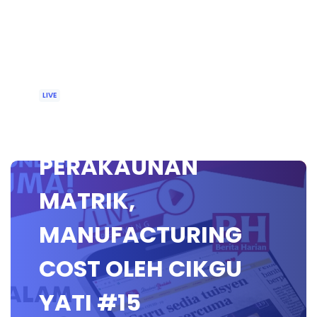
LIVE
🔴 [LIVE]
PERAKAUNAN
MATRIK,
MANUFACTURING
COST OLEH CIKGU
YATI #15