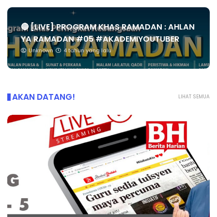
🔴 [LIVE] PROGRAM KHAS RAMADAN : AHLAN
YA RAMADAN #05 #AKADEMIYOUTUBER
Unknown
4 tahun yang lalu
AKAN DATANG!
LIHAT SEMUA