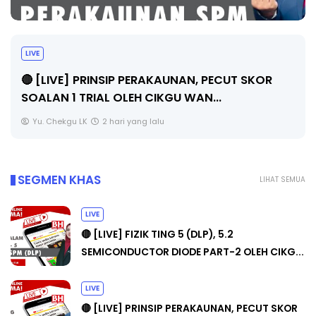
LIVE
🔴 [LIVE] PRINSIP PERAKAUNAN, PECUT SKOR
SOALAN 1 TRIAL OLEH CIKGU WAN...
Yu. Chekgu LK
2 hari yang lalu
SEGMEN KHAS
LIHAT SEMUA
LIVE
🔴 [LIVE] FIZIK TING 5 (DLP), 5.2
SEMICONDUCTOR DIODE PART-2 OLEH CIKG...
LIVE
🔴 [LIVE] PRINSIP PERAKAUNAN, PECUT SKOR