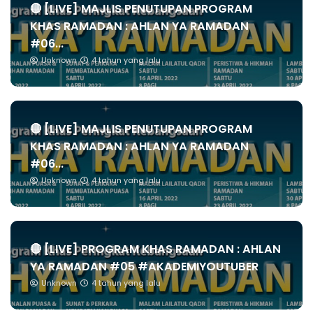
🔴 [LIVE] MAJLIS PENUTUPAN PROGRAM
KHAS RAMADAN : AHLAN YA RAMADAN
#06...
Unknown
4 tahun yang lalu
🔴 [LIVE] MAJLIS PENUTUPAN PROGRAM
KHAS RAMADAN : AHLAN YA RAMADAN
#06...
Unknown
4 tahun yang lalu
🔴 [LIVE] PROGRAM KHAS RAMADAN : AHLAN
YA RAMADAN #05 #AKADEMIYOUTUBER
Unknown
4 tahun yang lalu