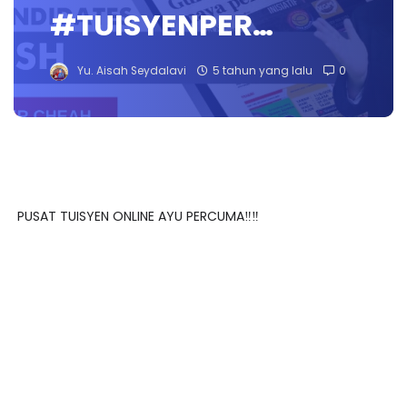
#TUISYENPER…
Yu. Aisah Seydalavi
5 tahun yang lalu
0
PUSAT TUISYEN ONLINE AYU PERCUMA‼️‼️