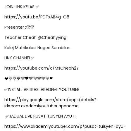
JOIN LINK KELAS
✅
https://youtu.be/PDTxAB4g-O8
Presenter :
👏👏
Teacher Cheah @Cheahyying
Kolej Matrikulasi Negeri Sembilan
LINK CHANNEL
✅
https://youtube.com/c/MsCheah2Y
❤
💛💚💙💜🖤
🤎
💜💙💚💛❤
✅
INSTALL APLIKASI AKADEMI YOUTUBER
https://play.google.com/store/apps/details?
id=com.akademiyoutuber.appname
✅
JADUAL LIVE PUSAT TUISYEN AYU ! :
https://www.akademiyoutuber.com/p/pusat-tuisyen-ayu-