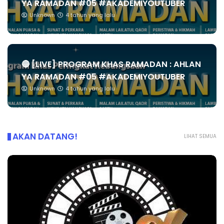
YA RAMADAN #05 #AKADEMIYOUTUBER
Unknown
4 tahun yang lalu
🔴 [LIVE] PROGRAM KHAS RAMADAN : AHLAN
YA RAMADAN #05 #AKADEMIYOUTUBER
Unknown
4 tahun yang lalu
AKAN DATANG!
LIHAT SEMUA