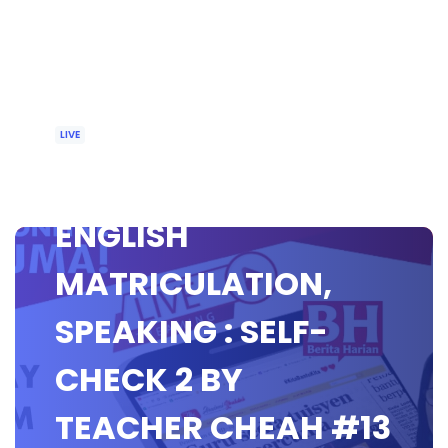
LIVE
🔴[LIVE] MUET &
ENGLISH
MATRICULATION,
SPEAKING : SELF-
CHECK 2 BY
TEACHER CHEAH #13