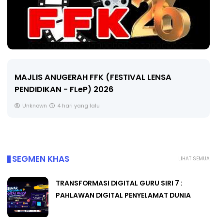
LIVE
🔴 [LIVE] MATEMATIK SR, WANG TAHUN 6 OLEH
CIKGU ANITA #ALLINONE #141 #...
Yu. Chekgu LK
6 hari yang lalu
SEGMEN KHAS
LIHAT SEMUA
TRANSFORMASI DIGITAL GURU SIRI 7 :
PAHLAWAN DIGITAL PENYELAMAT DUNIA