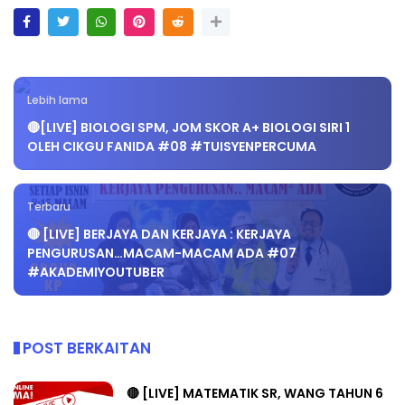
Lebih lama
🔴[LIVE] BIOLOGI SPM, JOM SKOR A+ BIOLOGI SIRI 1
OLEH CIKGU FANIDA #08 #TUISYENPERCUMA
Terbaru
🔴 [LIVE] BERJAYA DAN KERJAYA : KERJAYA
PENGURUSAN…MACAM-MACAM ADA #07
#AKADEMIYOUTUBER
POST BERKAITAN
🔴 [LIVE] MATEMATIK SR, WANG TAHUN 6