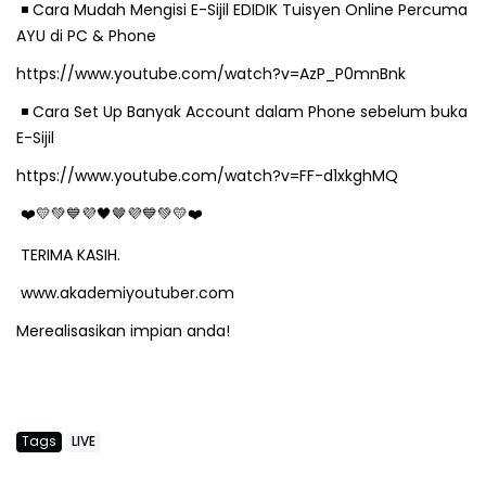
️ Cara Mudah Mengisi E-Sijil EDIDIK Tuisyen Online Percuma
◾
AYU di PC & Phone
https://www.youtube.com/watch?v=AzP_P0mnBnk
️ Cara Set Up Banyak Account dalam Phone sebelum buka
◾
E-Sijil
https://www.youtube.com/watch?v=FF-d1xkghMQ
❤
💛💚💙💜🖤
🤎
💜💙💚💛❤
TERIMA KASIH.
www.akademiyoutuber.com
Merealisasikan impian anda!
Tags
LIVE