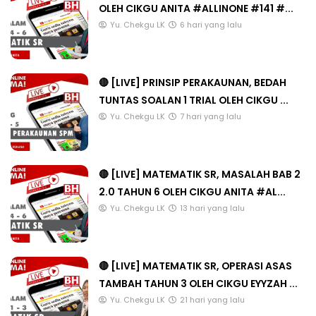
OLEH CIKGU ANITA #ALLINONE #141 #...
Yu. Chekgu LK
6 hari yang lalu
🔴 [LIVE] PRINSIP PERAKAUNAN, BEDAH
TUNTAS SOALAN 1 TRIAL OLEH CIKGU ...
Yu. Chekgu LK
7 hari yang lalu
🔴 [LIVE] MATEMATIK SR, MASALAH BAB 2
2.0 TAHUN 6 OLEH CIKGU ANITA #AL...
Yu. Chekgu LK
13 hari yang lalu
🔴 [LIVE] MATEMATIK SR, OPERASI ASAS
TAMBAH TAHUN 3 OLEH CIKGU EYYZAH ...
Yu. Chekgu LK
21 hari yang lalu