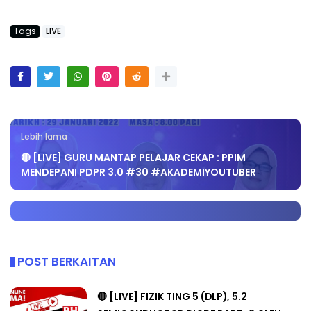
Tags
LIVE
Lebih lama
🔴 [LIVE] GURU MANTAP PELAJAR CEKAP : PPIM
MENDEPANI PDPR 3.0 #30 #AKADEMIYOUTUBER
POST BERKAITAN
🔴 [LIVE] FIZIK TING 5 (DLP), 5.2