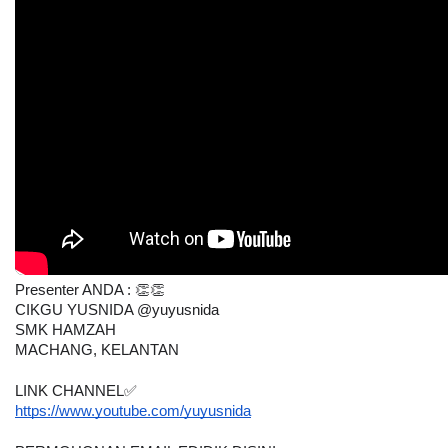
Presenter ANDA : 👏👏
CIKGU YUSNIDA @yuyusnida 
SMK HAMZAH
MACHANG, KELANTAN
LINK CHANNEL✅
https://www.youtube.com/yuyusnida