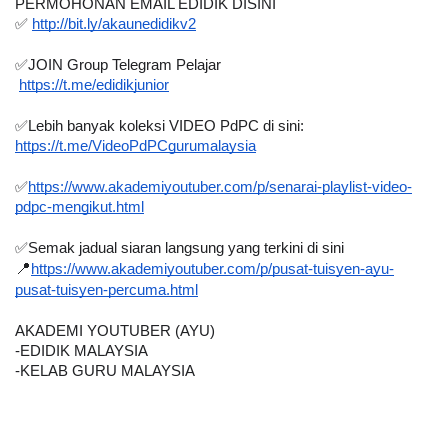
PERMOHONAN EMAIL EDIDIK DISINI
✅ 
http://bit.ly/akaunedidikv2
✅JOIN Group Telegram Pelajar 
https://t.me/edidikjunior
✅Lebih banyak koleksi VIDEO PdPC di sini:
https://t.me/VideoPdPCgurumalaysia
✅
https://www.akademiyoutuber.com/p/senarai-playlist-video-
pdpc-mengikut.html
✅Semak jadual siaran langsung yang terkini di sini
📍
https://www.akademiyoutuber.com/p/pusat-tuisyen-ayu-
pusat-tuisyen-percuma.html
AKADEMI YOUTUBER (AYU)
-EDIDIK MALAYSIA
-KELAB GURU MALAYSIA