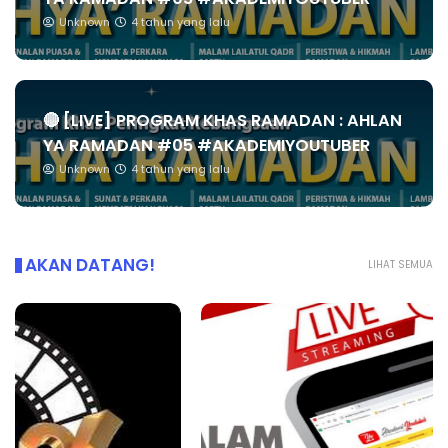
Unknown
4 tahun yang lalu
🔴 [LIVE] PROGRAM KHAS RAMADAN : AHLAN
YA RAMADAN #05 #AKADEMIYOUTUBER
Unknown
4 tahun yang lalu
AKAN DATANG!
LIHAT SEMUA