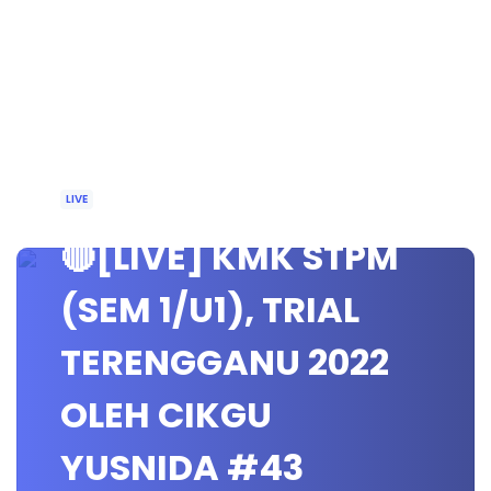
LIVE
🔴[LIVE] KMK STPM
(SEM 1/U1), TRIAL
TERENGGANU 2022
OLEH CIKGU
YUSNIDA #43