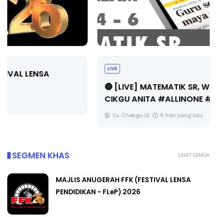
LIVE
🔴 [LIVE] MATEMATIK SR, WANG TAHUN 6 OLEH
CIKGU ANITA #ALLINONE #141 #...
Yu. Chekgu LK
8 hari yang lalu
SEGMEN KHAS
LIHAT SEMUA
MAJLIS ANUGERAH FFK (FESTIVAL LENSA
PENDIDIKAN - FLeP) 2026