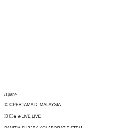
/span>
👏👏PERTAMA DI MALAYSIA
💥💥🔥🔥LIVE LIVE