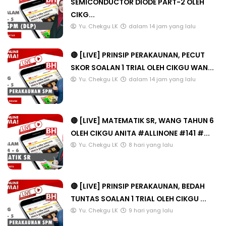
SEMICONDUCTOR DIODE PART-2 OLEH
CIKG...
Yu. Chekgu LK
dalam 14 jam yang lalu
🔴 [LIVE] PRINSIP PERAKAUNAN, PECUT
SKOR SOALAN 1 TRIAL OLEH CIKGU WAN...
Yu. Chekgu LK
dalam 14 jam yang lalu
🔴 [LIVE] MATEMATIK SR, WANG TAHUN 6
OLEH CIKGU ANITA #ALLINONE #141 #...
Yu. Chekgu LK
8 hari yang lalu
🔴 [LIVE] PRINSIP PERAKAUNAN, BEDAH
TUNTAS SOALAN 1 TRIAL OLEH CIKGU ...
Yu. Chekgu LK
9 hari yang lalu