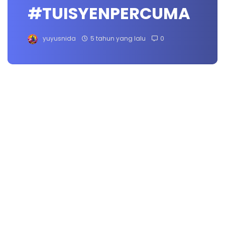
#TUISYENPERCUMA
yuyusnida
5 tahun yang lalu
0