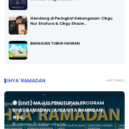
Gemilang di Peringkat Kebangsaan: Cikgu
Nur Shafura & Cikgu Shazw…
BAHAGIAN TUBUH HAIWAN
IHYA' RAMADAN
LIHAT SEMUA
🔴 [LIVE] MAJLIS PENUTUPAN PROGRAM
KHAS RAMADAN : AHLAN YA RAMADAN
#06...
Unknown
4 tahun yang lalu