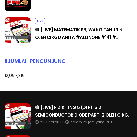
LIVE
🔴 [LIVE] MATEMATIK SR, WANG TAHUN 6
OLEH CIKGU ANITA #ALLINONE #141 #...
JUMLAH PENGUNJUNG
12,097,316
🔴 [LIVE] FIZIK TING 5 (DLP), 5.2
SEMICONDUCTOR DIODE PART-2 OLEH CIKG...
Yu. Chekgu LK
dalam 22 jam yang lalu