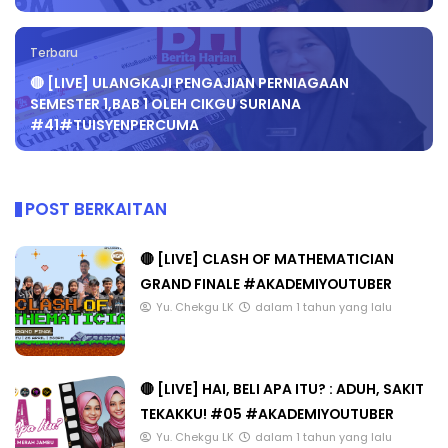
Terbaru
🔴 [LIVE] ULANGKAJI PENGAJIAN PERNIAGAAN
SEMESTER 1,BAB 1 OLEH CIKGU SURIANA
#41#TUISYENPERCUMA
POST BERKAITAN
🔴 [LIVE] CLASH OF MATHEMATICIAN
GRAND FINALE #AKADEMIYOUTUBER
Yu. Chekgu LK
dalam 1 tahun yang lalu
🔴 [LIVE] HAI, BELI APA ITU? : ADUH, SAKIT
TEKAKKU! #05 #AKADEMIYOUTUBER
Yu. Chekgu LK
dalam 1 tahun yang lalu