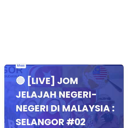
khas
🔴 [LIVE] JOM
JELAJAH NEGERI-
NEGERI DI MALAYSIA :
SELANGOR #02