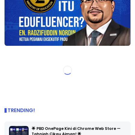
TRENDING!
🌟 PBD OnePage Kini di Chrome Web Store —
Tahniah Cikgu Aiman! 🌟