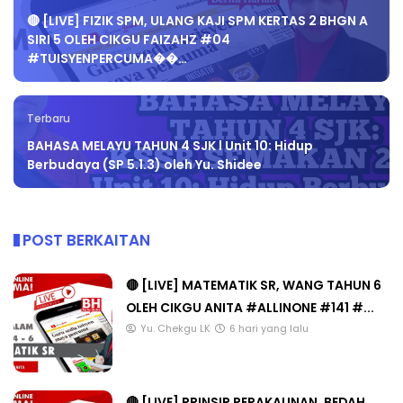
🔴 [LIVE] FIZIK SPM, ULANG KAJI SPM KERTAS 2 BHGN A
SIRI 5 OLEH CIKGU FAIZAHZ #04
#TUISYENPERCUMA��…
Terbaru
BAHASA MELAYU TAHUN 4 SJK l Unit 10: Hidup
Berbudaya (SP 5.1.3) oleh Yu. Shidee
POST BERKAITAN
🔴 [LIVE] MATEMATIK SR, WANG TAHUN 6
OLEH CIKGU ANITA #ALLINONE #141 #...
Yu. Chekgu LK
6 hari yang lalu
🔴 [LIVE] PRINSIP PERAKAUNAN, BEDAH