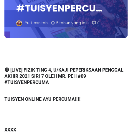
#TUISYENPERCU…
Yu. Hasnitah
5 tahun yang lalu
0
🔴 [LIVE] FIZIK TING 4, U/KAJI PEPERIKSAAN PENGGAL 
AKHIR 2021 SIRI 7 OLEH MR. PEH #09 
#TUISYENPERCUMA 
TUISYEN ONLINE AYU PERCUMA‼️‼️
XXXX