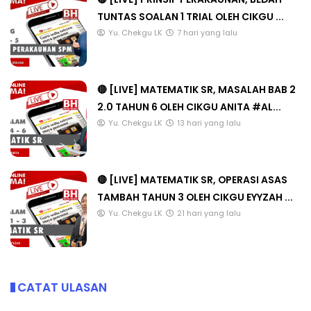
TUNTAS SOALAN 1 TRIAL OLEH CIKGU ...
Yu. Chekgu LK
7 hari yang lalu
🔴 [LIVE] MATEMATIK SR, MASALAH BAB 2
2.0 TAHUN 6 OLEH CIKGU ANITA #AL...
Yu. Chekgu LK
13 hari yang lalu
🔴 [LIVE] MATEMATIK SR, OPERASI ASAS
TAMBAH TAHUN 3 OLEH CIKGU EYYZAH ...
Yu. Chekgu LK
21 hari yang lalu
CATAT ULASAN