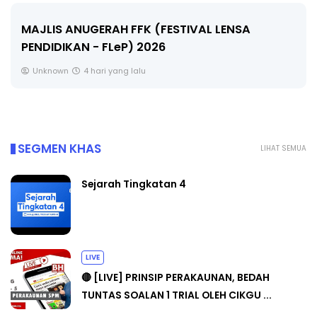
LIVE
🔴 [LIVE] MATEMATIK SR, WANG TAHUN 6 OLEH
CIKGU ANITA #ALLINONE #141 #...
Yu. Chekgu LK
6 hari yang lalu
SEGMEN KHAS
LIHAT SEMUA
Sejarah Tingkatan 4
LIVE
🔴 [LIVE] PRINSIP PERAKAUNAN, BEDAH
TUNTAS SOALAN 1 TRIAL OLEH CIKGU ...