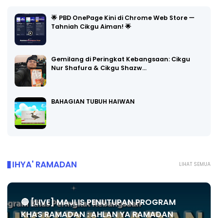
🌟 PBD OnePage Kini di Chrome Web Store —
Tahniah Cikgu Aiman! 🌟
Gemilang di Peringkat Kebangsaan: Cikgu
Nur Shafura & Cikgu Shazw…
BAHAGIAN TUBUH HAIWAN
IHYA' RAMADAN
LIHAT SEMUA
🔴 [LIVE] MAJLIS PENUTUPAN PROGRAM
KHAS RAMADAN : AHLAN YA RAMADAN