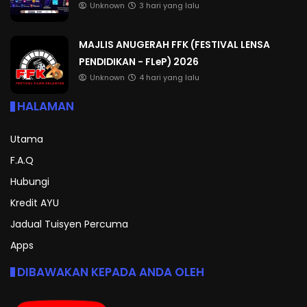
Unknown
3 hari yang lalu
MAJLIS ANUGERAH FFK (FESTIVAL LENSA
PENDIDIKAN - FLeP) 2026
Unknown
4 hari yang lalu
HALAMAN
Utama
F.A.Q
Hubungi
Kredit AYU
Jadual Tuisyen Percuma
Apps
DIBAWAKAN KEPADA ANDA OLEH