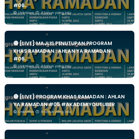
#06...
Unknown
4 tahun yang lalu
🔴 [LIVE] MAJLIS PENUTUPAN PROGRAM
KHAS RAMADAN : AHLAN YA RAMADAN
#06...
Unknown
4 tahun yang lalu
🔴 [LIVE] PROGRAM KHAS RAMADAN : AHLAN
YA RAMADAN #05 #AKADEMIYOUTUBER
Unknown
4 tahun yang lalu