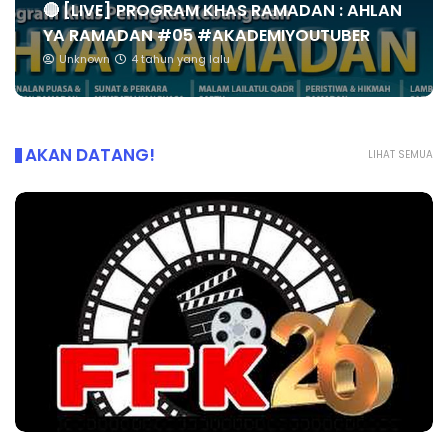
🔴 [LIVE] PROGRAM KHAS RAMADAN : AHLAN
YA RAMADAN #05 #AKADEMIYOUTUBER
Unknown
4 tahun yang lalu
AKAN DATANG!
LIHAT SEMUA