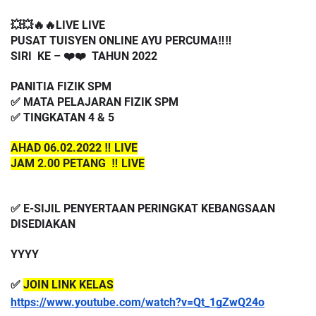
💥💥🔥🔥LIVE LIVE 
PUSAT TUISYEN ONLINE AYU PERCUMA‼️‼️
SIRI  KE – ❤️❤️  TAHUN 2022
PANITIA FIZIK SPM
✅ MATA PELAJARAN FIZIK SPM
✅ TINGKATAN 4 & 5
AHAD 06.02.2022 ‼️ LIVE
JAM 2.00 PETANG  ‼️ LIVE
✅ E-SIJIL PENYERTAAN PERINGKAT KEBANGSAAN 
DISEDIAKAN
YYYY
✅ 
JOIN LINK KELAS
https://www.youtube.com/watch?v=Qt_1gZwQ24o