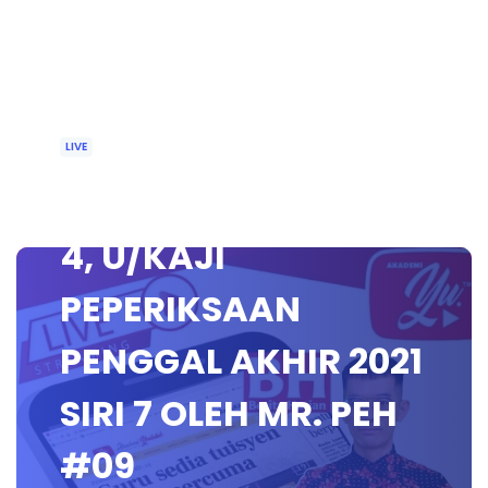
LIVE
🔴 [LIVE] FIZIK TING
4, U/KAJI
PEPERIKSAAN
PENGGAL AKHIR 2021
SIRI 7 OLEH MR. PEH
#09