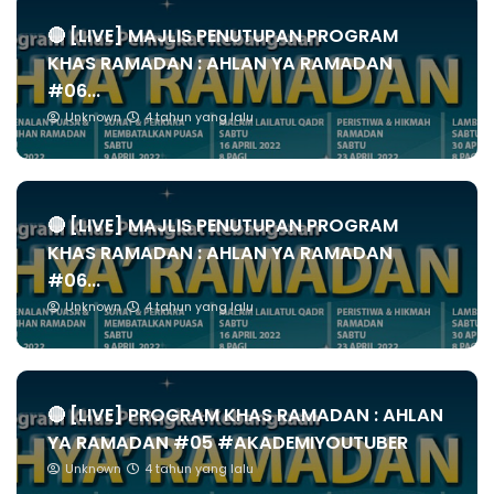
🔴 [LIVE] MAJLIS PENUTUPAN PROGRAM
KHAS RAMADAN : AHLAN YA RAMADAN
#06...
Unknown
4 tahun yang lalu
🔴 [LIVE] MAJLIS PENUTUPAN PROGRAM
KHAS RAMADAN : AHLAN YA RAMADAN
#06...
Unknown
4 tahun yang lalu
🔴 [LIVE] PROGRAM KHAS RAMADAN : AHLAN
YA RAMADAN #05 #AKADEMIYOUTUBER
Unknown
4 tahun yang lalu