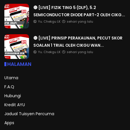
🔴 [LIVE] FIZIK TING 5 (DLP), 5.2
SEMICONDUCTOR DIODE PART-2 OLEH CIKG...
Yu. Chekgu LK
sehari yang lalu
🔴 [LIVE] PRINSIP PERAKAUNAN, PECUT SKOR
SOALAN 1 TRIAL OLEH CIKGU WAN...
Yu. Chekgu LK
sehari yang lalu
HALAMAN
Utama
F.A.Q
Hubungi
Kredit AYU
Jadual Tuisyen Percuma
Apps