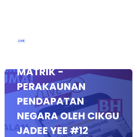
LIVE
🔴 [LIVE] EKONOMI
MATRIK -
PERAKAUNAN
PENDAPATAN
NEGARA OLEH CIKGU
JADEE YEE #12