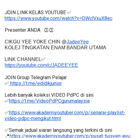
JOIN LINK KELAS YOUTUBE ✅
https://www.youtube.com/watch?v=DWclVxuX8ec
Presenter ANDA  :👏👏
CIKGU YEE YOKE CHIN @
JadeeYee
KOLEJ TINGKATAN ENAM BANDAR UTAMA
LINK CHANNEL✅
https://youtube.com/c/JADEEYEE
JOIN Group Telegram Pelajar
✅
 https://t.me/edidikjunior
Lebih banyak koleksi VIDEO PdPC di sini:
✅
https://t.me/VideoPdPCgurumalaysia
✅
https://www.akademiyoutuber.com/p/senarai-playlist-
video-pdpc-mengikut.html
✅Semak jadual siaran langsung yang terkini di sini 
📍
https://www.akademiyoutuber.com/p/pusat-tuisyen-ayu-