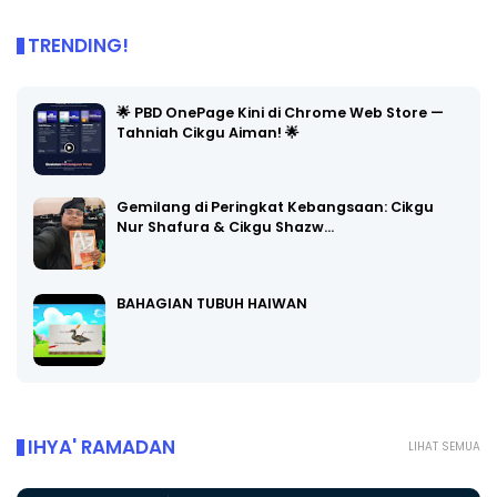
TRENDING!
🌟 PBD OnePage Kini di Chrome Web Store —
Tahniah Cikgu Aiman! 🌟
Gemilang di Peringkat Kebangsaan: Cikgu
Nur Shafura & Cikgu Shazw…
BAHAGIAN TUBUH HAIWAN
IHYA' RAMADAN
LIHAT SEMUA