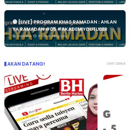
🔴 [LIVE] PROGRAM KHAS RAMADAN : AHLAN
YA RAMADAN #05 #AKADEMIYOUTUBER
Unknown
4 tahun yang lalu
AKAN DATANG!
LIHAT SEMUA