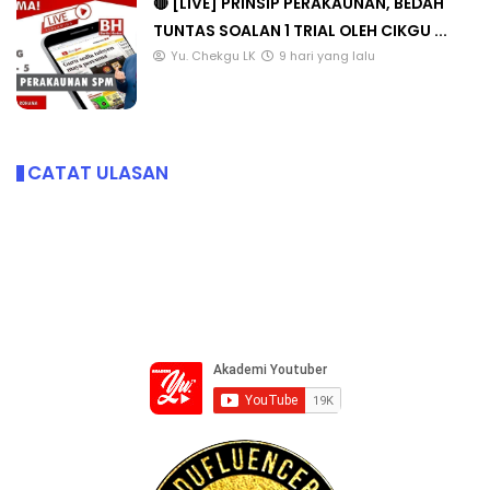
🔴 [LIVE] PRINSIP PERAKAUNAN, BEDAH
TUNTAS SOALAN 1 TRIAL OLEH CIKGU ...
Yu. Chekgu LK
9 hari yang lalu
CATAT ULASAN