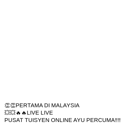
👏👏PERTAMA DI MALAYSIA
💥💥🔥🔥LIVE LIVE
PUSAT TUISYEN ONLINE AYU PERCUMA‼️‼️