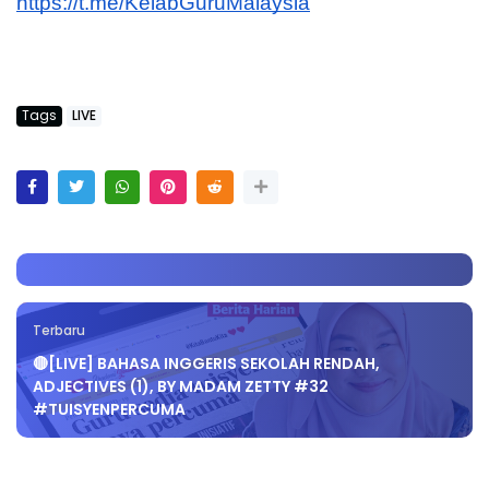
https://t.me/KelabGuruMalaysia
Tags
LIVE
Terbaru
🔴[LIVE] BAHASA INGGERIS SEKOLAH RENDAH,
ADJECTIVES (1), BY MADAM ZETTY #32
#TUISYENPERCUMA