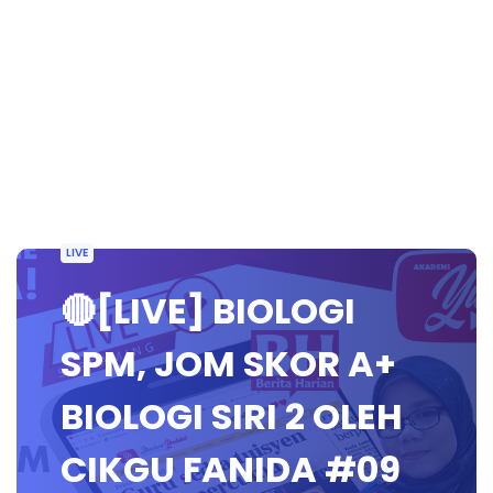
LIVE
🔴[LIVE] BIOLOGI
SPM, JOM SKOR A+
BIOLOGI SIRI 2 OLEH
CIKGU FANIDA #09