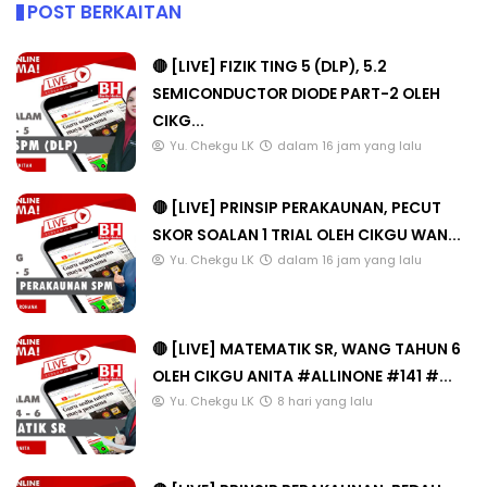
POST BERKAITAN
🔴 [LIVE] FIZIK TING 5 (DLP), 5.2
SEMICONDUCTOR DIODE PART-2 OLEH
CIKG...
Yu. Chekgu LK
dalam 16 jam yang lalu
🔴 [LIVE] PRINSIP PERAKAUNAN, PECUT
SKOR SOALAN 1 TRIAL OLEH CIKGU WAN...
Yu. Chekgu LK
dalam 16 jam yang lalu
🔴 [LIVE] MATEMATIK SR, WANG TAHUN 6
OLEH CIKGU ANITA #ALLINONE #141 #...
Yu. Chekgu LK
8 hari yang lalu