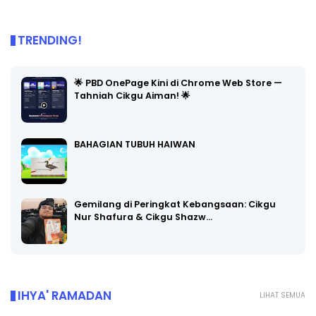
TRENDING!
🌟 PBD OnePage Kini di Chrome Web Store —
Tahniah Cikgu Aiman! 🌟
BAHAGIAN TUBUH HAIWAN
Gemilang di Peringkat Kebangsaan: Cikgu
Nur Shafura & Cikgu Shazw…
IHYA' RAMADAN
LIHAT SEMUA