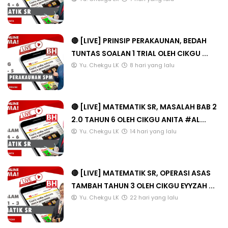
🔴 [LIVE] PRINSIP PERAKAUNAN, BEDAH
TUNTAS SOALAN 1 TRIAL OLEH CIKGU ...
Yu. Chekgu LK
8 hari yang lalu
🔴 [LIVE] MATEMATIK SR, MASALAH BAB 2
2.0 TAHUN 6 OLEH CIKGU ANITA #AL...
Yu. Chekgu LK
14 hari yang lalu
🔴 [LIVE] MATEMATIK SR, OPERASI ASAS
TAMBAH TAHUN 3 OLEH CIKGU EYYZAH ...
Yu. Chekgu LK
22 hari yang lalu