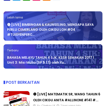
Lebih lama
🔴 [LIVE] BIMBINGAN & KAUNSELING, MENGAPA SAYA
PERLU CEMERLANG OLEH CIKGU LOH #04
#TUISYENPERC…
Terbaru
BAHASA MELAYU TAHUN 4 SJK: KSSR SEMAKAN 2017 l
Unit 3: Misi Mulia (SP 5.1.1) oleh Yu…
POST BERKAITAN
🔴 [LIVE] MATEMATIK SR, WANG TAHUN 6
OLEH CIKGU ANITA #ALLINONE #141 #...
Yu. Chekgu LK
7 hari yang lalu