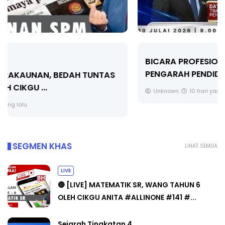
BICARA PROFESIONAL 8 : TIMBALAN KETUA
PENGARAH PENDIDIKAN MALAYSIA
Unknown
10 hari yang lalu
SEGMEN KHAS
LIHAT SEMUA
LIVE
🔴 [LIVE] MATEMATIK SR, WANG TAHUN 6
OLEH CIKGU ANITA #ALLINONE #141 #...
Sejarah Tingkatan 4