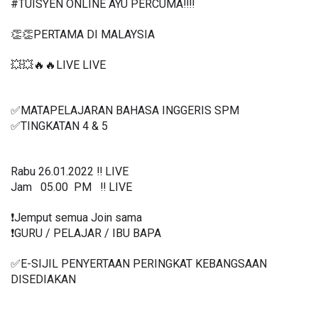
#TUISYEN ONLINE AYU PERCUMA‼️‼️
👏👏PERTAMA DI MALAYSIA
💥💥🔥🔥LIVE LIVE 
✅MATAPELAJARAN BAHASA INGGERIS SPM
✅TINGKATAN 4 & 5
Rabu 26.01.2022 ‼️ LIVE
Jam   05.00  PM   ‼️ LIVE
❗️Jemput semua Join sama
❗️GURU / PELAJAR / IBU BAPA
✅E-SIJIL PENYERTAAN PERINGKAT KEBANGSAAN 
DISEDIAKAN