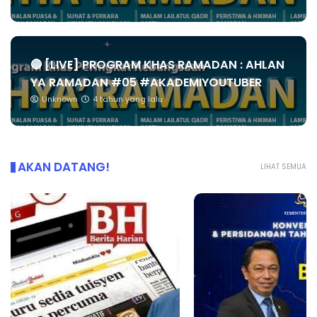
🔴 [LIVE] PROGRAM KHAS RAMADAN : AHLAN
YA RAMADAN #05 #AKADEMIYOUTUBER
Unknown
4 tahun yang lalu
AKAN DATANG!
LIHAT SEMUA