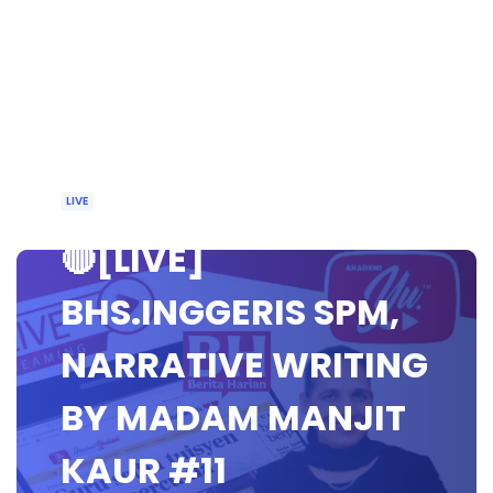
LIVE
🔴[LIVE]
BHS.INGGERIS SPM,
NARRATIVE WRITING
BY MADAM MANJIT
KAUR #11