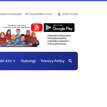
ademiYoutuber
#TuisyenPercuma
Dark mode
dit AYU
Hubungi
Privacy Policy