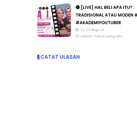
🔴 [LIVE] HAI, BELI APA ITU? :
TRADISIONAL ATAU MODEN 
#AKADEMIYOUTUBER
Yu. Chekgu LK
dalam 1 tahun yang lalu
CATAT ULASAN