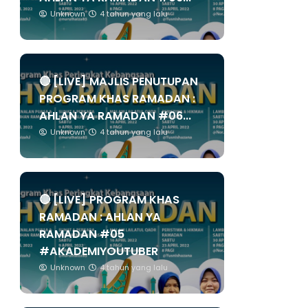
Unknown
4 tahun yang lalu
🔴 [LIVE] MAJLIS PENUTUPAN
PROGRAM KHAS RAMADAN :
AHLAN YA RAMADAN #06...
Unknown
4 tahun yang lalu
🔴 [LIVE] PROGRAM KHAS
RAMADAN : AHLAN YA
RAMADAN #05
#AKADEMIYOUTUBER
Unknown
4 tahun yang lalu