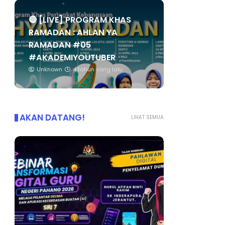
🔴 [LIVE] PROGRAM KHAS
RAMADAN : AHLAN YA
RAMADAN #05
#AKADEMIYOUTUBER
Unknown
4 tahun yang lalu
AKAN DATANG!
LIHAT SEMUA