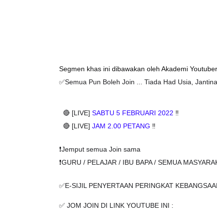
Segmen khas ini dibawakan oleh Akademi Youtuber
✅Semua Pun Boleh Join ... Tiada Had Usia, Janti
🔴 [LIVE] 
SABTU 5 FEBRUARI 2022
 ‼️
🔴 [LIVE] 
JAM 2.00 PETANG
 ‼️
❗️Jemput semua Join sama
❗️GURU / PELAJAR / IBU BAPA / SEMUA MASYARA
✅E-SIJIL PENYERTAAN PERINGKAT KEBANGSAA
✅ JOM JOIN DI LINK YOUTUBE INI :