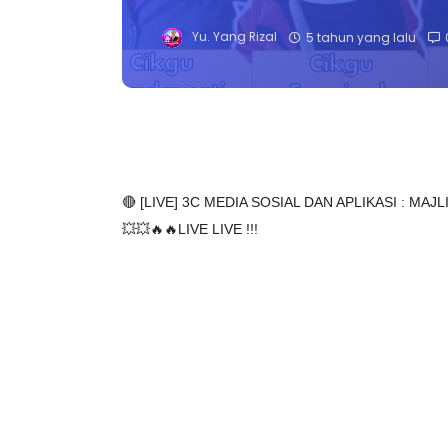
Yu. Yang Rizal
5 tahun yang lalu
🔴 [LIVE] 3C MEDIA SOSIAL DAN APLIKASI : M
💥💥🔥🔥LIVE LIVE !!!