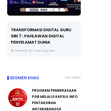
LIVE
MAJLIS ANUGERAH FFK
(FESTIVAL LENSA PENDIDIKAN -
🔴 [LIVE]
FLeP) 2026
TAHUN 6 O
#ALLINONE
Unknown
7 hari yang lalu
Yu. Chekgu 
SEGMEN KHAS
LIHAT SEMUA
PROGRAM PEMERKASAAN
PGB MELALUI KAPSUL INFO
PENTAKSIRAN
ANTARABANGSA