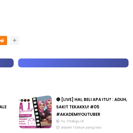
TRANSFORMASI DIGITAL GURU
SIRI 7 : PAHLAWAN DIGITAL
P PERAKAUNAN,
PENYELAMAT DUNIA
ALAN 1 TRIAL
Unknown
6 hari yang lalu
ari yang lalu
🔴 [LIVE] HAI, BELI APA ITU? : ADUH,
ALE
SAKIT TEKAKKU! #05
#AKADEMIYOUTUBER
Yu. Chekgu LK
dalam 1 tahun yang lalu