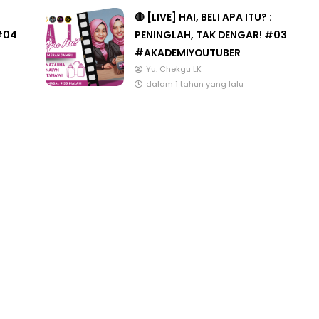
🔴 [LIVE] HAI, BELI APA ITU? :
#04
PENINGLAH, TAK DENGAR! #03
#AKADEMIYOUTUBER
Yu. Chekgu LK
dalam 1 tahun yang lalu