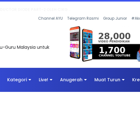
KOR SOALAN 1 TRIAL OLEH CIKGU WAN...
Channel AYU
Telegram Rasmi
Group Junior
#Ak
uru-Guru Malaysia untuk
Kategori
Live!
Anugerah
Muat Turun
Kre