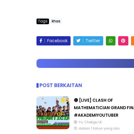
Tags
khas
LIVE
ejarah Tingkatan 4
Facebook
Twitter
🔴 [LIVE] PRINSI
Unknown
9 hari yang lalu
BEDAH TUNTAS SO
OLEH CIKGU ...
Yu. Chekgu LK
10 h
POST BERKAITAN
🔴 [LIVE] CLASH OF
MATHEMATICIAN GRAND FIN
#AKADEMIYOUTUBER
Yu. Chekgu LK
dalam 1 tahun yang lalu