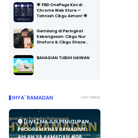
🌟 PBD OnePage Kini di
Chrome Web Store —
Tahniah Cikgu Aiman! 🌟
Gemilang di Peringkat
Kebangsaan: Cikgu Nur
Shafura & Cikgu Shazw…
BAHAGIAN TUBUH HAIWAN
IHYA' RAMADAN
LIHAT SEMUA
🔴 [LIVE] MAJLIS PENUTUPAN
PROGRAM KHAS RAMADAN :
AHLAN YA RAMADAN #06...