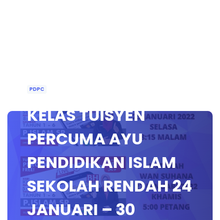
PDPC
KELAS TUISYEN
PERCUMA AYU
PENDIDIKAN ISLAM
SEKOLAH RENDAH 24
JANUARI – 30