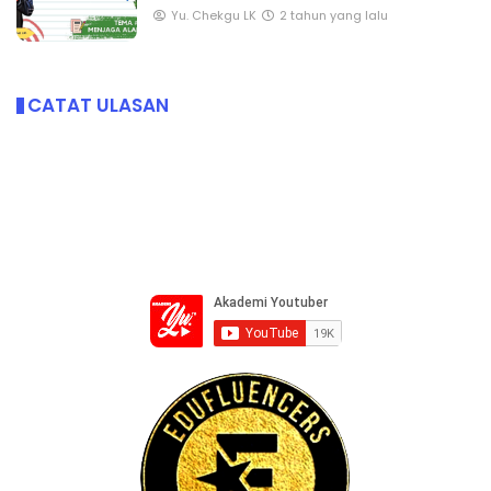
Yu. Chekgu LK
2 tahun yang lalu
CATAT ULASAN