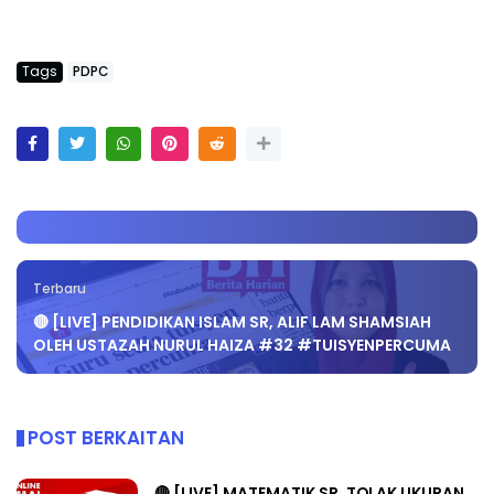
Tags
PDPC
Terbaru
🔴 [LIVE] PENDIDIKAN ISLAM SR, ALIF LAM SHAMSIAH
OLEH USTAZAH NURUL HAIZA #32 #TUISYENPERCUMA
POST BERKAITAN