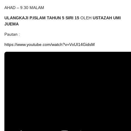
AHAD – 9.30 MALAM
ULANGKAJI P.ISLAM TAHUN 5 SIRI 15
OLEH
USTAZAH UMI
JUEMA
Pautan :
https://www.youtube.com/watch?v=VxUI14GidsM