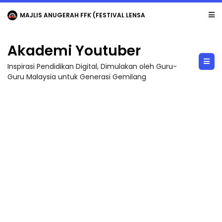
LIVE
🔴 [LIVE] MATEMATIK SR, WANG TAHUN 6 OLEH CIKGU ANITA #ALLINONE #141 #...
Akademi Youtuber
Inspirasi Pendidikan Digital, Dimulakan oleh Guru-
Guru Malaysia untuk Generasi Gemilang