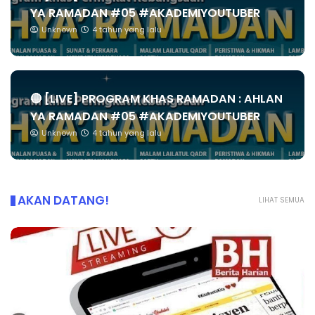
YA RAMADAN #05 #AKADEMIYOUTUBER
Unknown
4 tahun yang lalu
🔴 [LIVE] PROGRAM KHAS RAMADAN : AHLAN
YA RAMADAN #05 #AKADEMIYOUTUBER
Unknown
4 tahun yang lalu
AKAN DATANG!
LIHAT SEMUA