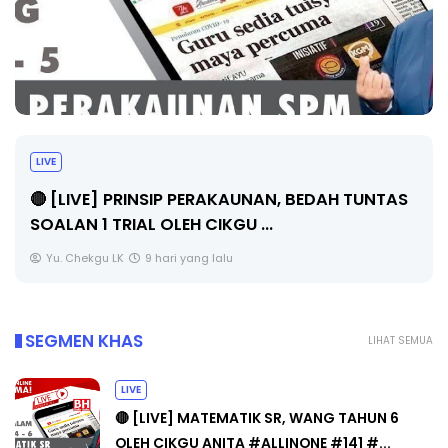
LIVE
🔴 [LIVE] PRINSIP PERAKAUNAN, BEDAH TUNTAS
SOALAN 1 TRIAL OLEH CIKGU ...
Yu. Chekgu LK
9 hari yang lalu
SEGMEN KHAS
LIHAT SEMUA
LIVE
🔴 [LIVE] MATEMATIK SR, WANG TAHUN 6
OLEH CIKGU ANITA #ALLINONE #141 #...