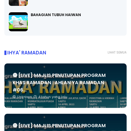
BAHAGIAN TUBUH HAIWAN
IHYA' RAMADAN
LIHAT SEMUA
🔴 [LIVE] MAJLIS PENUTUPAN PROGRAM
KHAS RAMADAN : AHLAN YA RAMADAN
#06...
Unknown
4 tahun yang lalu
🔴 [LIVE] MAJLIS PENUTUPAN PROGRAM