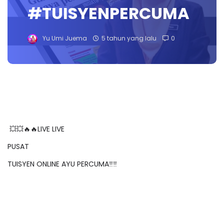
#TUISYENPERCUMA
Yu Umi Juema
5 tahun yang lalu
0
💥💥🔥🔥LIVE LIVE
PUSAT
TUISYEN ONLINE AYU PERCUMA‼️‼️