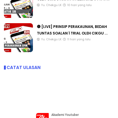
Yu. Chekgu LK
10 hari yang lalu
🔴 [LIVE] PRINSIP PERAKAUNAN, BEDAH
TUNTAS SOALAN 1 TRIAL OLEH CIKGU ...
Yu. Chekgu LK
11 hari yang lalu
CATAT ULASAN