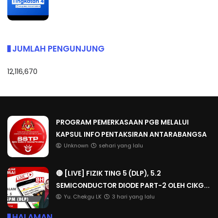
JUMLAH PENGUNJUNG
12,116,670
PROGRAM PEMERKASAAN PGB MELALUI
KAPSUL INFO PENTAKSIRAN ANTARABANGSA
Unknown
sehari yang lalu
🔴 [LIVE] FIZIK TING 5 (DLP), 5.2
SEMICONDUCTOR DIODE PART-2 OLEH CIKG...
Yu. Chekgu LK
3 hari yang lalu
HALAMAN