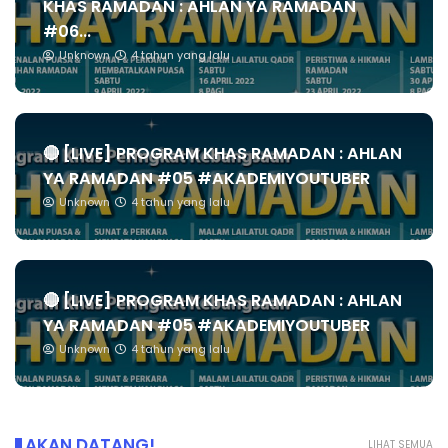
KHAS RAMADAN : AHLAN YA RAMADAN
#06...
Unknown
4 tahun yang lalu
🔴 [LIVE] PROGRAM KHAS RAMADAN : AHLAN
YA RAMADAN #05 #AKADEMIYOUTUBER
Unknown
4 tahun yang lalu
🔴 [LIVE] PROGRAM KHAS RAMADAN : AHLAN
YA RAMADAN #05 #AKADEMIYOUTUBER
Unknown
4 tahun yang lalu
AKAN DATANG!
LIHAT SEMUA