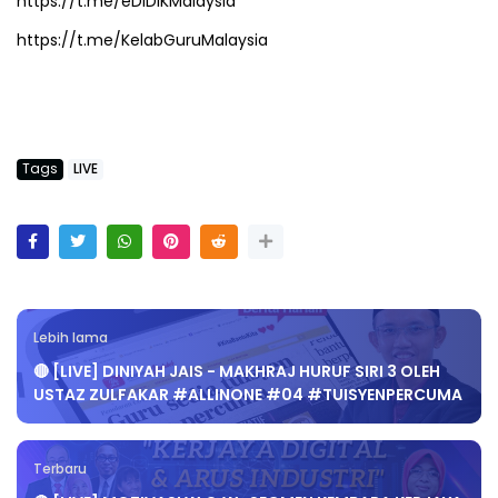
https://t.me/eDIDIKMalaysia
https://t.me/KelabGuruMalaysia
Tags
LIVE
Lebih lama
🔴 [LIVE] DINIYAH JAIS - MAKHRAJ HURUF SIRI 3 OLEH
USTAZ ZULFAKAR #ALLINONE #04 #TUISYENPERCUMA
Terbaru