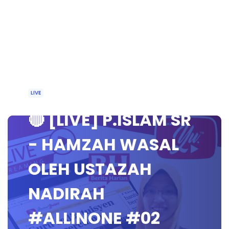
LIVE
🔴 [LIVE] P.ISLAM SR
- HAMZAH WASAL
OLEH USTAZAH
NADIRAH
#ALLINONE #02