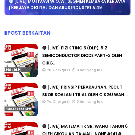
🔴 [LIVE] MOTIVASI W.O.W : SEGMEN KEMBARA KERJAYA
| KERJAYA DIGITAL DAN ARUS INDUSTRI #49
POST BERKAITAN
🔴 [LIVE] FIZIK TING 5 (DLP), 5.2
SEMICONDUCTOR DIODE PART-2 OLEH
CIKG...
Yu. Chekgu LK
3 hari yang lalu
🔴 [LIVE] PRINSIP PERAKAUNAN, PECUT
SKOR SOALAN 1 TRIAL OLEH CIKGU WAN...
Yu. Chekgu LK
3 hari yang lalu
🔴 [LIVE] MATEMATIK SR, WANG TAHUN 6
OLEH CIKGU ANITA #ALLINONE #141 #...