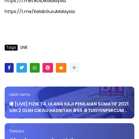
https://t.me/eDIDIKMalaysia
https://t.me/KelabGuruMalaysia
Tags
LIVE
Lebih lama
🔴 [LIVE] FIZIK T4, ULANG KAJI PENILAIAN SUMATIF 2021
SIRI 2 OLEH CIKGU HASNITAH #55 #TUISYENPERCUM…
Terbaru