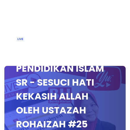
LIVE
🔴 [LIVE]
PENDIDIKAN ISLAM
SR - SESUCI HATI
KEKASIH ALLAH
OLEH USTAZAH
ROHAIZAH #25