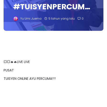
#TUISYENPERCUM…
Yu Umi Juema
5 tahun yang lalu
0
💥💥🔥🔥LIVE LIVE
PUSAT
TUISYEN ONLINE AYU PERCUMA‼️‼️