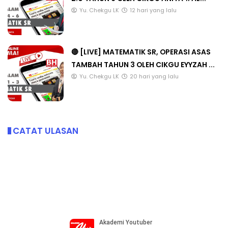
Yu. Chekgu LK
12 hari yang lalu
🔴 [LIVE] MATEMATIK SR, OPERASI ASAS
TAMBAH TAHUN 3 OLEH CIKGU EYYZAH ...
Yu. Chekgu LK
20 hari yang lalu
CATAT ULASAN