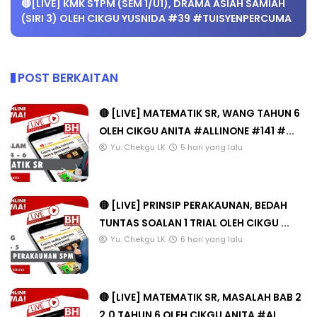
🔴[LIVE] KMK STPM (SEM 1/U1), DRAMA ASIAH SAMIAH
(SIRI 3) OLEH CIKGU YUSNIDA #39 #TUISYENPERCUMA
POST BERKAITAN
🔴 [LIVE] MATEMATIK SR, WANG TAHUN 6
OLEH CIKGU ANITA #ALLINONE #141 #...
Yu. Chekgu LK
5 hari yang lalu
🔴 [LIVE] PRINSIP PERAKAUNAN, BEDAH
TUNTAS SOALAN 1 TRIAL OLEH CIKGU ...
Yu. Chekgu LK
6 hari yang lalu
🔴 [LIVE] MATEMATIK SR, MASALAH BAB 2
2.0 TAHUN 6 OLEH CIKGU ANITA #AL...