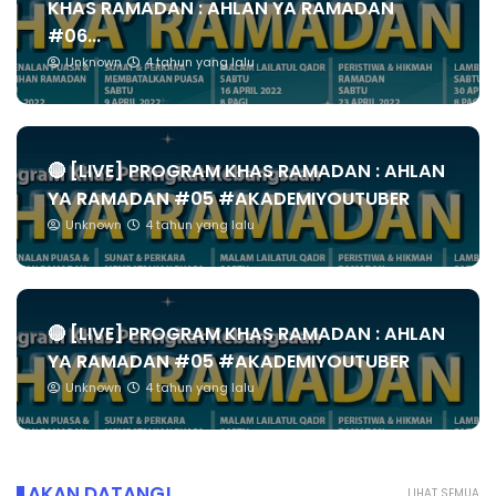
KHAS RAMADAN : AHLAN YA RAMADAN
#06...
Unknown
4 tahun yang lalu
🔴 [LIVE] PROGRAM KHAS RAMADAN : AHLAN
YA RAMADAN #05 #AKADEMIYOUTUBER
Unknown
4 tahun yang lalu
🔴 [LIVE] PROGRAM KHAS RAMADAN : AHLAN
YA RAMADAN #05 #AKADEMIYOUTUBER
Unknown
4 tahun yang lalu
AKAN DATANG!
LIHAT SEMUA