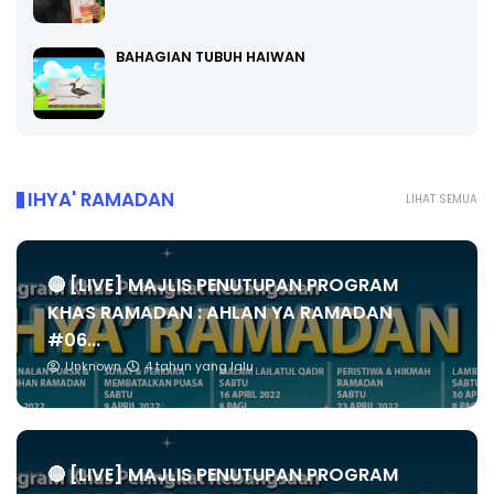
BAHAGIAN TUBUH HAIWAN
IHYA' RAMADAN
LIHAT SEMUA
🔴 [LIVE] MAJLIS PENUTUPAN PROGRAM
KHAS RAMADAN : AHLAN YA RAMADAN
#06...
Unknown
4 tahun yang lalu
🔴 [LIVE] MAJLIS PENUTUPAN PROGRAM