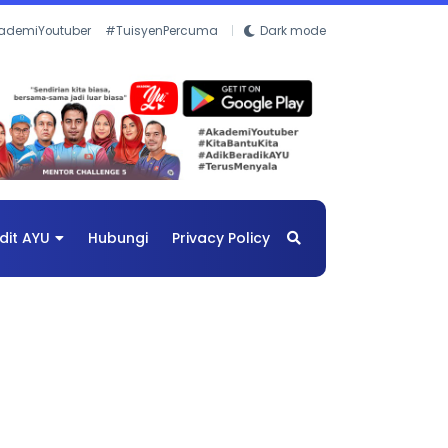
ademiYoutuber
#TuisyenPercuma
Dark mode
dit AYU
Hubungi
Privacy Policy