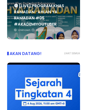
🔴 [LIVE] PROGRAM KHAS
RAMADAN : AHLAN YA
RAMADAN #05
#AKADEMIYOUTUBER
Unknown
4 tahun yang lalu
AKAN DATANG!
LIHAT SEMUA