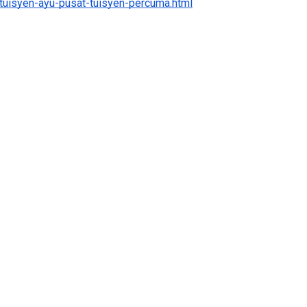
tuisyen-ayu-pusat-tuisyen-percuma.html