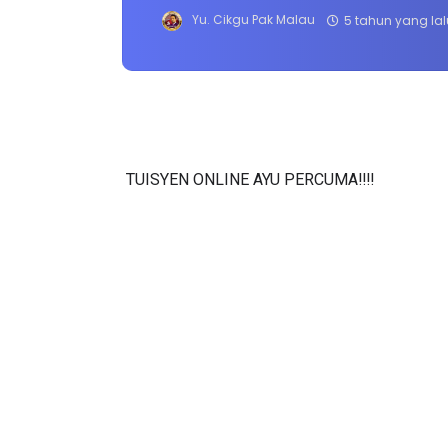
Yu. Cikgu Pak Malau
5 tahun yang lal
TUISYEN ONLINE AYU PERCUMA‼️‼️