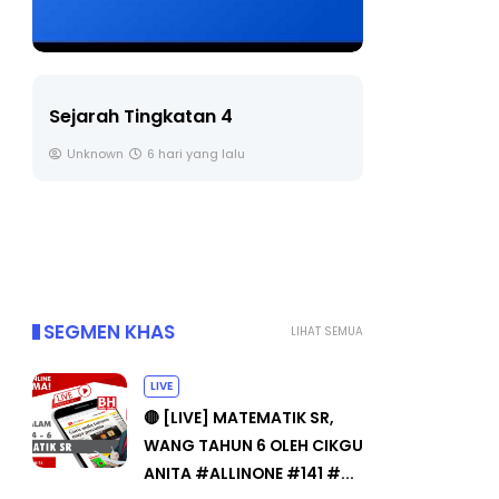
LIVE
BICARA PR
TIMBALAN
🔴 [LIVE] PRINSIP PERAKAUNAN,
PENDIDIKA
BEDAH TUNTAS SOALAN 1 TRIAL
OLEH CIKGU ...
Unknown
Yu. Chekgu LK
7 hari yang lalu
SEGMEN KHAS
LIHAT SEMUA
LIVE
🔴 [LIVE] MATEMATIK SR,
WANG TAHUN 6 OLEH CIKGU
ANITA #ALLINONE #141 #...