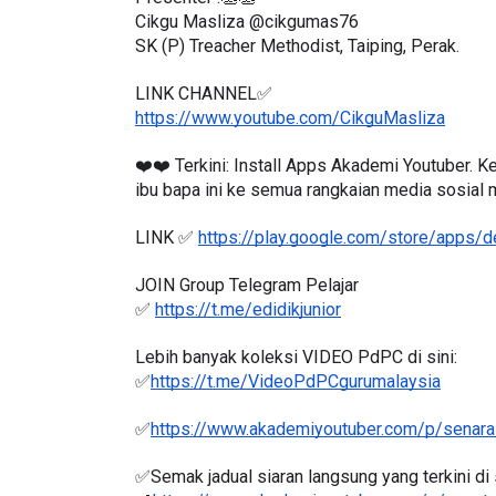
Presenter :👏👏
Cikgu Masliza @cikgumas76
SK (P) Treacher Methodist, Taiping, Perak.
LINK CHANNEL✅
ICARA KORPORAT 3 : PROGRAM
KEYNOTE SPEAKER 
https://www.youtube.com/CikguMasliza
AKANAN SELAMAT DAN
TRANSFORMING 
❤️❤️ Terkini: Install Apps Akademi Youtuber. 
ERKUALITI (AMALAN PER...
EDUCATION IN IN
ibu bapa ini ke semua rangkaian media sosial
THROUG...
Unknown
9 hari yang lalu
LINK ✅ 
https://play.google.com/store/apps/
Unknown
9 hari ya
JOIN Group Telegram Pelajar
✅ 
https://t.me/edidikjunior
Lebih banyak koleksi VIDEO PdPC di sini:
✅
https://t.me/VideoPdPCgurumalaysia
✅
https://www.akademiyoutuber.com/p/senarai
✅Semak jadual siaran langsung yang terkini di s