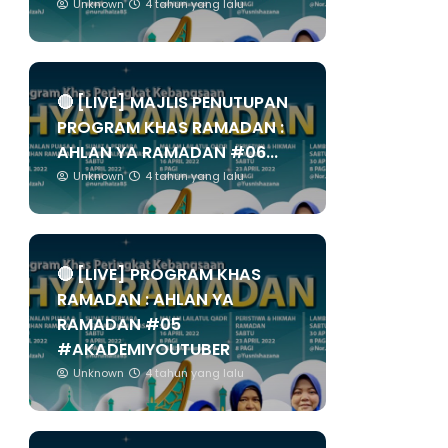
Unknown
4 tahun yang lalu
🔴 [LIVE] MAJLIS PENUTUPAN
PROGRAM KHAS RAMADAN :
AHLAN YA RAMADAN #06...
Unknown
4 tahun yang lalu
🔴 [LIVE] PROGRAM KHAS
RAMADAN : AHLAN YA
RAMADAN #05
#AKADEMIYOUTUBER
Unknown
4 tahun yang lalu