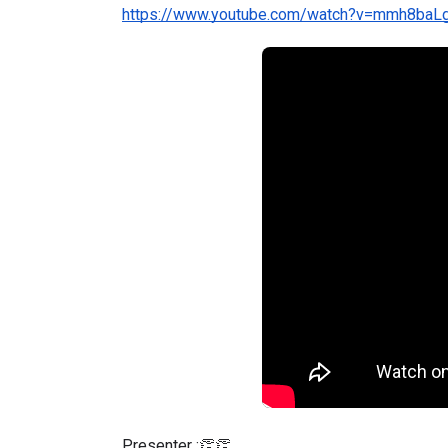
JOIN LINK KELAS YOUTUBE ✅
https://www.youtube.com/watch?v=mmh8baL