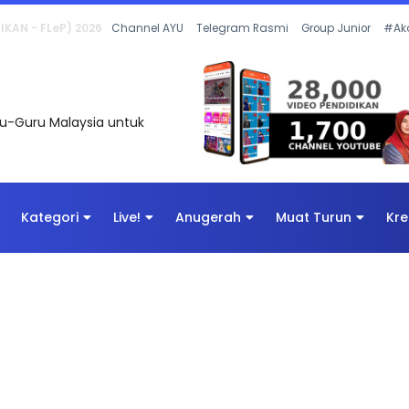
 OLEH CIKGU ANITA #ALLINONE #141 #...
Channel AYU
Telegram Rasmi
Group Junior
#Ak
uru-Guru Malaysia untuk
Kategori
Live!
Anugerah
Muat Turun
Kre