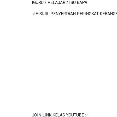
❗️Jemput semua Join sama
❗️GURU / PELAJAR / IBU BAPA
✅E-SIJIL PENYERTAAN PERINGKAT KEBANG