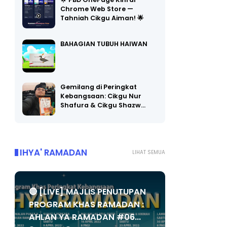
🌟 PBD OnePage Kini di
Chrome Web Store —
Tahniah Cikgu Aiman! 🌟
BAHAGIAN TUBUH HAIWAN
Gemilang di Peringkat
Kebangsaan: Cikgu Nur
Shafura & Cikgu Shazw…
IHYA' RAMADAN
LIHAT SEMUA
🔴 [LIVE] MAJLIS PENUTUPAN
PROGRAM KHAS RAMADAN :
AHLAN YA RAMADAN #06...