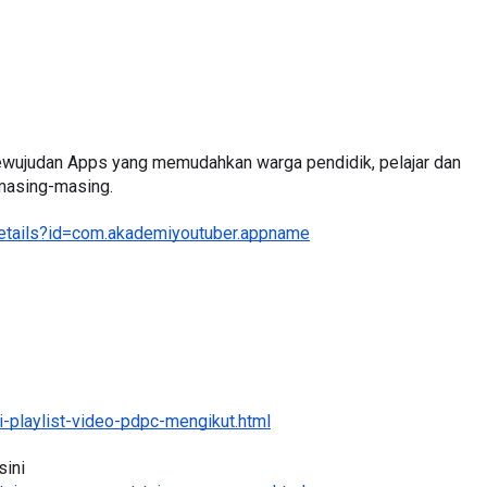
3 :
Sejarah Tingkatan 4
PRIMARY
Unknown
6 hari yang lalu
Kewujudan Apps yang memudahkan warga pendidik, pelajar dan 
DONESIA
 masing-masing.
details?id=com.akademiyoutuber.appname
ng lalu
-playlist-video-pdpc-mengikut.html
ini 