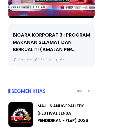
BICARA KORPORAT 3 : PROGRAM
KEYNOTE S
MAKANAN SELAMAT DAN
TRANSFOR
BERKUALITI (AMALAN PER...
EDUCATION
THROUG...
Unknown
8 hari yang lalu
Unknown
SEGMEN KHAS
LIHAT SEMUA
MAJLIS ANUGERAH FFK
(FESTIVAL LENSA
PENDIDIKAN - FLeP) 2026