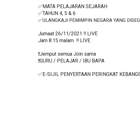
✅MATA PELAJARAN SEJARAH
✅TAHUN 4, 5 & 6
✅
ULANGKAJI PEMIMPIN NEGARA YANG DISEGA
Jumaat 26/11/2021 ‼️ LIVE
Jam 8.15 malam  ‼️ LIVE
❗️Jemput semua Join sama
❗️GURU / PELAJAR / IBU BAPA
✅E-SIJIL PENYERTAAN PERINGKAT KEBANG