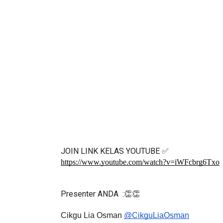
JOIN LINK KELAS YOUTUBE ✅
https://www.youtube.com/watch?v=iWFcbrg6Txo
Presenter ANDA  :👏👏
Cikgu Lia Osman 
@CikguLiaOsman
SK (2) TAMAN SELAYANG, GOMBAK, SEL