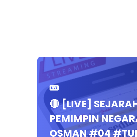
LIVE
🔴 [LIVE] SEJARA
PEMIMPIN NEGARA 
OSMAN #04 #TU