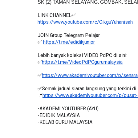
LINK CHANNEL✅
https://www.youtube.com/c/CikguYuhanisah
LIVE
JOIN Group Telegram Pelajar
ejarah Tingkatan 4
✅ 
https://t.me/edidikjunior
🔴 [LIVE] PRINSI
Unknown
5 hari yang lalu
BEDAH TUNTAS SO
Lebih banyak koleksi VIDEO PdPC di sini:
OLEH CIKGU ...
✅
https://t.me/VideoPdPCgurumalaysia
Yu. Chekgu LK
6 ha
✅
https://www.akademiyoutuber.com/p/senarai
✅Semak jadual siaran langsung yang terkini di s
📍
https://www.akademiyoutuber.com/p/pusat-
-AKADEMI YOUTUBER (AYU)
-EDIDIK MALAYSIA
-KELAB GURU MALAYSIA