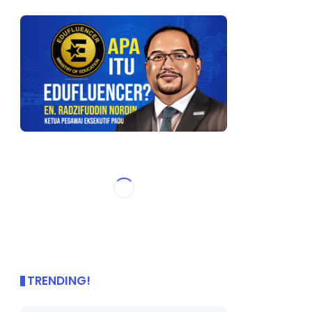
TRENDING!
🌟 PBD OnePage Kini di