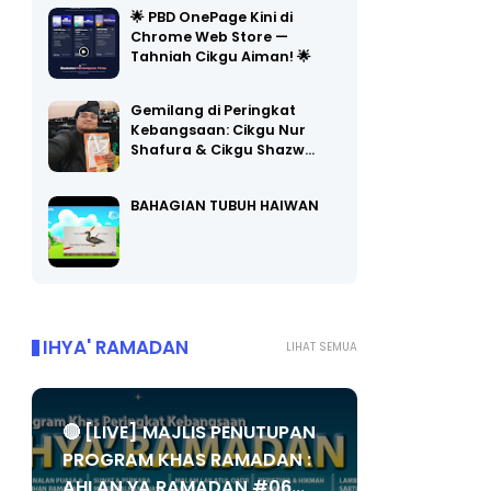
Chrome Web Store —
Tahniah Cikgu Aiman! 🌟
Gemilang di Peringkat
Kebangsaan: Cikgu Nur
Shafura & Cikgu Shazw…
BAHAGIAN TUBUH HAIWAN
IHYA' RAMADAN
LIHAT SEMUA
🔴 [LIVE] MAJLIS PENUTUPAN
PROGRAM KHAS RAMADAN :
AHLAN YA RAMADAN #06...