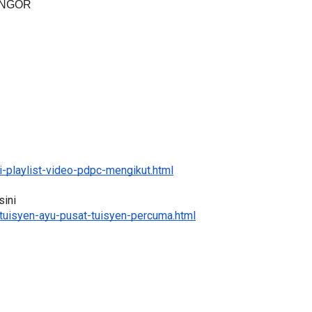
BICARA PROFESIONAL 8 :
TIMBALAN KETUA PENGARAH
P PERAKAUNAN,
PENDIDIKAN MALAYSIA
ALAN 1 TRIAL
Unknown
8 hari yang lalu
ri yang lalu
-playlist-video-pdpc-mengikut.html
ini 
tuisyen-ayu-pusat-tuisyen-percuma.html