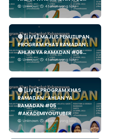
Unknown
4 tahun yang lalu
🔴 [LIVE] MAJLIS PENUTUPAN
PROGRAM KHAS RAMADAN :
AHLAN YA RAMADAN #06...
Unknown
4 tahun yang lalu
🔴 [LIVE] PROGRAM KHAS
RAMADAN : AHLAN YA
RAMADAN #05
#AKADEMIYOUTUBER
Unknown
4 tahun yang lalu