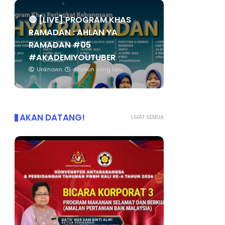
🔴 [LIVE] PROGRAM KHAS
RAMADAN : AHLAN YA
RAMADAN #05
#AKADEMIYOUTUBER
Unknown
4 tahun yang lalu
AKAN DATANG!
LIHAT SEMUA