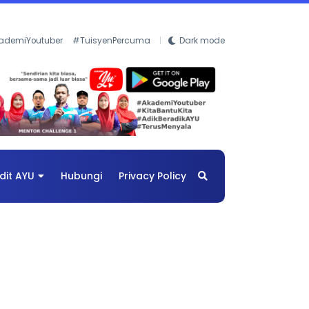
ademiYoutuber
#TuisyenPercuma
Dark mode
dit AYU
Hubungi
Privacy Policy