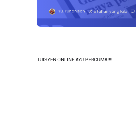
Yu. Yuhanisah
5 tahun yang lalu
TUISYEN ONLINE AYU PERCUMA‼️‼️