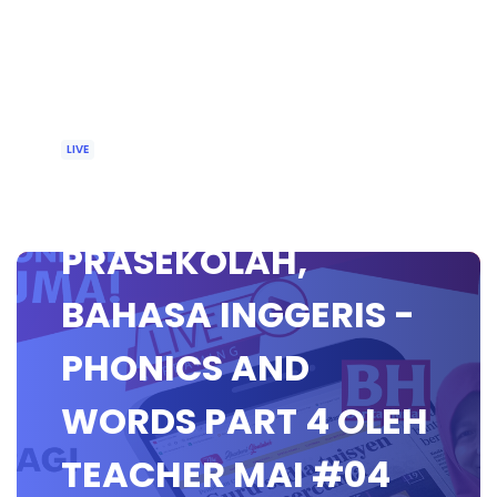
LIVE
🔴 [LIVE]
PRASEKOLAH,
BAHASA INGGERIS -
PHONICS AND
WORDS PART 4 OLEH
TEACHER MAI #04