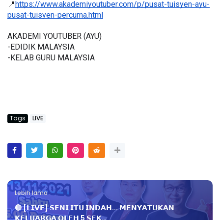
📍
https://www.akademiyoutuber.com/p/pusat-tuisyen-ayu-
pusat-tuisyen-percuma.html
AKADEMI YOUTUBER (AYU)
-EDIDIK MALAYSIA
-KELAB GURU MALAYSIA
Tags
LIVE
Lebih lama
🔴 [𝗟𝗜𝗩𝗘] 𝗦𝗘𝗡𝗜 𝗜𝗧𝗨 𝗜𝗡𝗗𝗔𝗛... 𝗠𝗘𝗡𝗬𝗔𝗧𝗨𝗞𝗔𝗡
𝗞𝗘𝗟𝗨𝗔𝗥𝗚𝗔 𝗢𝗟𝗘𝗛 5 𝗦𝗘𝗞…