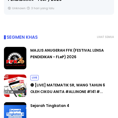
CIKGU ANITA #ALLINONE #141 #...
Yu. Chekgu LK
5 hari yang lalu
SEGMEN KHAS
LIHAT SEMUA
MAJLIS ANUGERAH FFK (FESTIVAL LENSA
PENDIDIKAN - FLeP) 2026
LIVE
🔴 [LIVE] MATEMATIK SR, WANG TAHUN 6
OLEH CIKGU ANITA #ALLINONE #141 #...
Sejarah Tingkatan 4