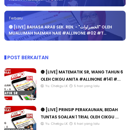
Terbaru
🔴 [LIVE] BAHASA ARAB SEK. REN. - "الخضراوات" OLEH
MUALLIMAH NAEMAH NAIE #ALLINONE #02 #T…
POST BERKAITAN
🔴 [LIVE] MATEMATIK SR, WANG TAHUN 6
OLEH CIKGU ANITA #ALLINONE #141 #...
Yu. Chekgu LK
5 hari yang lalu
🔴 [LIVE] PRINSIP PERAKAUNAN, BEDAH
TUNTAS SOALAN 1 TRIAL OLEH CIKGU ...
Yu. Chekgu LK
6 hari yang lalu