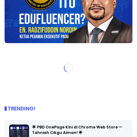
TRENDING!
🌟 PBD OnePage Kini di Chrome Web Store —
Tahniah Cikgu Aiman! 🌟