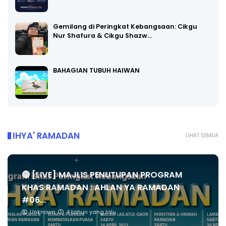
Gemilang di Peringkat Kebangsaan: Cikgu
Nur Shafura & Cikgu Shazw…
BAHAGIAN TUBUH HAIWAN
IHYA' RAMADAN
LIHAT SEMUA
🔴 [LIVE] MAJLIS PENUTUPAN PROGRAM
KHAS RAMADAN : AHLAN YA RAMADAN
#06...
Unknown
4 tahun yang lalu