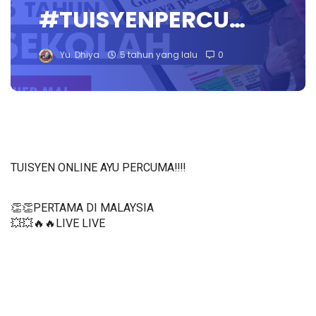
#TUISYENPERCU…
Yu. Dhiya
5 tahun yang lalu
0
TUISYEN ONLINE AYU PERCUMA‼️‼️
👏👏PERTAMA DI MALAYSIA
💥💥🔥🔥LIVE LIVE 