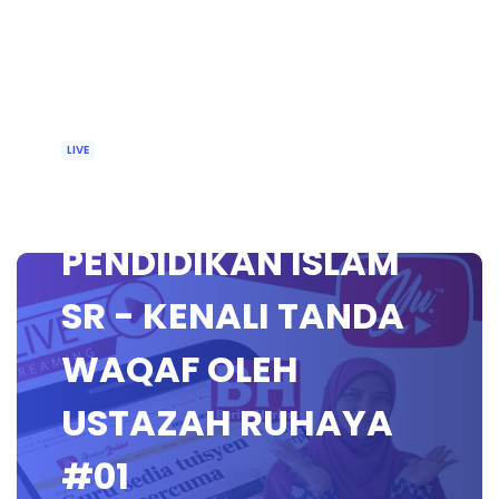
LIVE
🔴 [LIVE]
PENDIDIKAN ISLAM
SR - KENALI TANDA
WAQAF OLEH
USTAZAH RUHAYA
#01