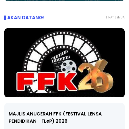
AKAN DATANG!
LIHAT SEMUA
LIVE
🔴 [LIVE] MATEMATIK SR, WANG TAHUN 6 OLEH
CIKGU ANITA #ALLINONE #141 #...