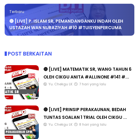
Terbaru
🔴 [LIVE] P. ISLAM SR, PEMANDANGANKU INDAH OLEH
USTAZAH WAN NURAZIYAH #10 #TUISYENPERCUMA
POST BERKAITAN
🔴 [LIVE] MATEMATIK SR, WANG TAHUN 6
OLEH CIKGU ANITA #ALLINONE #141 #...
Yu. Chekgu LK
7 hari yang lalu
🔴 [LIVE] PRINSIP PERAKAUNAN, BEDAH
TUNTAS SOALAN 1 TRIAL OLEH CIKGU ...
Yu. Chekgu LK
8 hari yang lalu