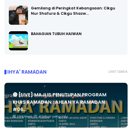
Gemilang di Peringkat Kebangsaan: Cikgu
Nur Shafura & Cikgu Shazw…
BAHAGIAN TUBUH HAIWAN
IHYA' RAMADAN
LIHAT SEMUA
🔴 [LIVE] MAJLIS PENUTUPAN PROGRAM
KHAS RAMADAN : AHLAN YA RAMADAN
#06...
Unknown
4 tahun yang lalu