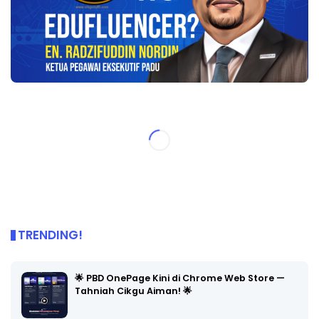
TRENDING!
🌟 PBD OnePage Kini di Chrome Web Store —
Tahniah Cikgu Aiman! 🌟