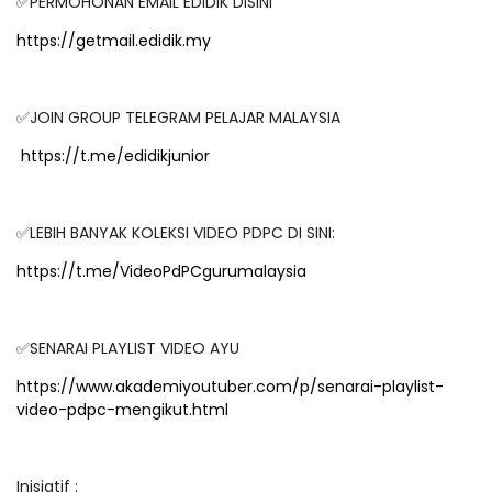
✅PERMOHONAN EMAIL EDIDIK DISINI
https://getmail.edidik.my
✅JOIN GROUP TELEGRAM PELAJAR MALAYSIA
https://t.me/edidikjunior
✅LEBIH BANYAK KOLEKSI VIDEO PDPC DI SINI:
https://t.me/VideoPdPCgurumalaysia
✅SENARAI PLAYLIST VIDEO AYU
https://www.akademiyoutuber.com/p/senarai-playlist-
video-pdpc-mengikut.html
Inisiatif :