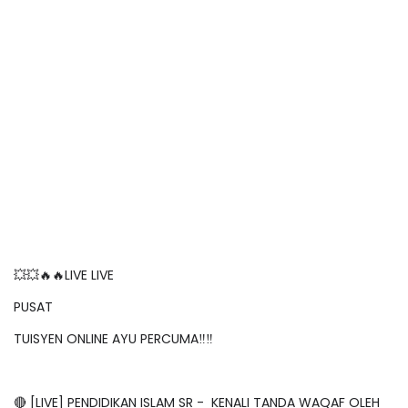
💥💥🔥🔥LIVE LIVE
PUSAT
TUISYEN ONLINE AYU PERCUMA‼️‼️
🔴 [LIVE] PENDIDIKAN ISLAM SR - KENALI TANDA WAQAF OLEH