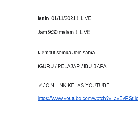
✅
MATEMATIK
Isnin
  01/11/2021 ‼️ LIVE
Jam 9:30 malam  ‼️ LIVE
❗️Jemput semua Join sama
❗️GURU / PELAJAR / IBU BAPA
✅ JOIN LINK KELAS YOUTUBE
https://www.youtube.com/watch?v=avEvRStji