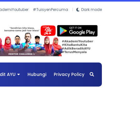
ademiYoutuber
#TuisyenPercuma
Dark mode
dit AYU
Hubungi
Privacy Policy