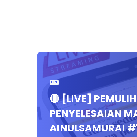
LIVE
🔴 [LIVE] PEMULI
PENYELESAIAN M
AINULSAMURAI #