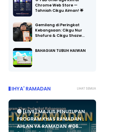
🌟 PBD OnePage Kini di
Chrome Web Store —
Tahniah Cikgu Aiman! 🌟
Gemilang di Peringkat
Kebangsaan: Cikgu Nur
Shafura & Cikgu Shazw…
BAHAGIAN TUBUH HAIWAN
IHYA' RAMADAN
LIHAT SEMUA
🔴 [LIVE] MAJLIS PENUTUPAN
PROGRAM KHAS RAMADAN :
AHLAN YA RAMADAN #06...