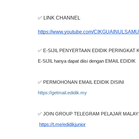
SK KEPAYAN, KOTA KINABALU, SABAH
✅ LINK CHANNEL
IVE
BICARA PROFESIO
https://www.youtube.com/CIKGUAINULSAM
TIMBALAN KETUA
 [LIVE] PRINSIP PERAKAUNAN,
PENDIDIKAN MAL
EDAH TUNTAS SOALAN 1 TRIAL
✅ E-SIJIL PENYERTAAN EDIDIK PERINGKAT
LEH CIKGU ...
Unknown
9 hari ya
E-SIJIL hanya dapat diisi dengan EMAIL EDIDIK
Yu. Chekgu LK
7 hari yang lalu
✅ PERMOHONAN EMAIL EDIDIK DISINI
https://getmail.edidik.my
✅ JOIN GROUP TELEGRAM PELAJAR MALAY
https://t.me/edidikjunior