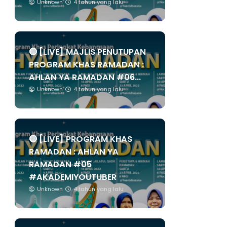
Unknown
4 tahun yang lalu
🔴 [LIVE] MAJLIS PENUTUPAN
PROGRAM KHAS RAMADAN :
AHLAN YA RAMADAN #06...
Unknown
4 tahun yang lalu
🔴 [LIVE] PROGRAM KHAS
RAMADAN : AHLAN YA
RAMADAN #05
#AKADEMIYOUTUBER
Unknown
4 tahun yang lalu