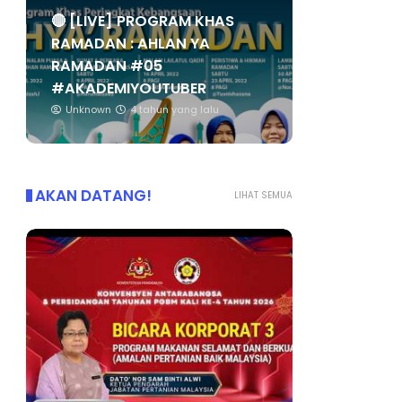
🔴 [LIVE] PROGRAM KHAS
RAMADAN : AHLAN YA
RAMADAN #05
#AKADEMIYOUTUBER
Unknown
4 tahun yang lalu
AKAN DATANG!
LIHAT SEMUA