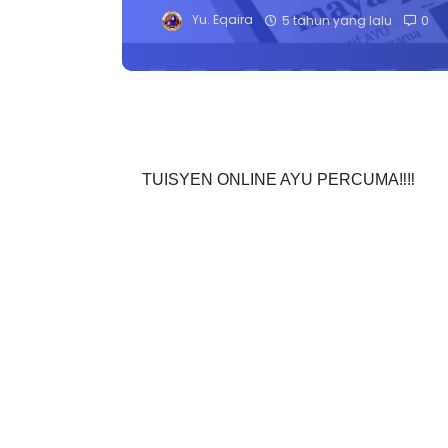
Yu. Eqaira
5 tahun yang lalu
0
TUISYEN ONLINE AYU PERCUMA‼️‼️