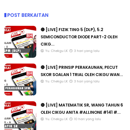
POST BERKAITAN
🔴 [LIVE] FIZIK TING 5 (DLP), 5.2
SEMICONDUCTOR DIODE PART-2 OLEH
CIKG...
Yu. Chekgu LK
3 hari yang lalu
🔴 [LIVE] PRINSIP PERAKAUNAN, PECUT
SKOR SOALAN 1 TRIAL OLEH CIKGU WAN...
Yu. Chekgu LK
3 hari yang lalu
🔴 [LIVE] MATEMATIK SR, WANG TAHUN 6
OLEH CIKGU ANITA #ALLINONE #141 #...
Yu. Chekgu LK
10 hari yang lalu