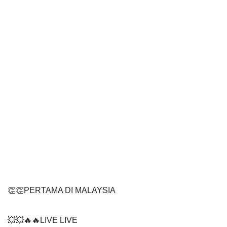
👏👏PERTAMA DI MALAYSIA
💥💥🔥🔥LIVE LIVE 