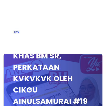
LIVE
🔴 [LIVE] PEMULIHAN
KHAS BM SR,
PERKATAAN
KVKVKVK OLEH
CIKGU
AINULSAMURAI #19