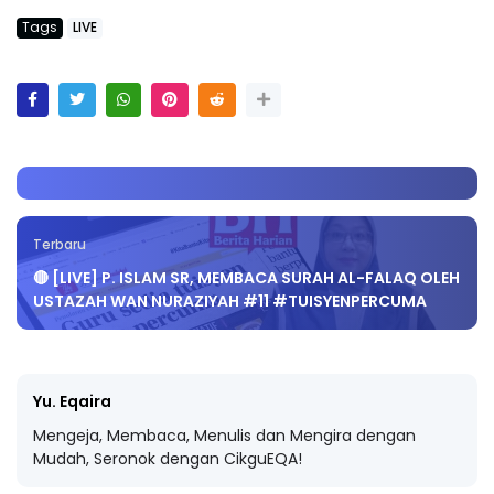
Tags
LIVE
Terbaru
🔴 [LIVE] P. ISLAM SR, MEMBACA SURAH AL-FALAQ OLEH
USTAZAH WAN NURAZIYAH #11 #TUISYENPERCUMA
Yu. Eqaira
Mengeja, Membaca, Menulis dan Mengira dengan
Mudah, Seronok dengan CikguEQA!