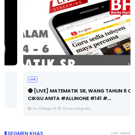
LIVE
🔴 [LIVE] MATEMATIK SR, WANG TAHUN 6 OLEH
CIKGU ANITA #ALLINONE #141 #...
Yu. Chekgu LK
10 hari yang lalu
SEGMEN KHAS
LIHAT SEMUA