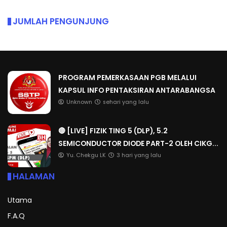
JUMLAH PENGUNJUNG
PROGRAM PEMERKASAAN PGB MELALUI
KAPSUL INFO PENTAKSIRAN ANTARABANGSA
Unknown
sehari yang lalu
🔴 [LIVE] FIZIK TING 5 (DLP), 5.2
SEMICONDUCTOR DIODE PART-2 OLEH CIKG...
Yu. Chekgu LK
3 hari yang lalu
HALAMAN
Utama
F.A.Q