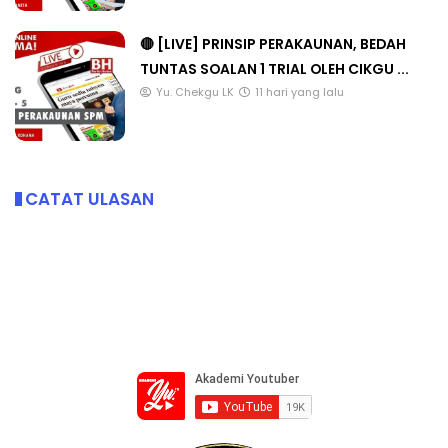
🔴 [LIVE] PRINSIP PERAKAUNAN, BEDAH
TUNTAS SOALAN 1 TRIAL OLEH CIKGU ...
Yu. Chekgu LK
11 hari yang lalu
CATAT ULASAN