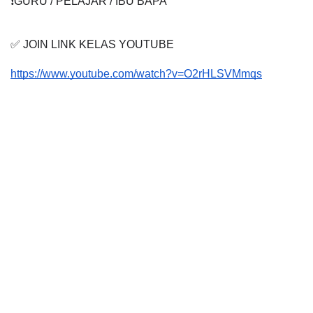
❗️GURU / PELAJAR / IBU BAPA
✅ JOIN LINK KELAS YOUTUBE
https://www.youtube.com/watch?v=O2rHLSVMmqs