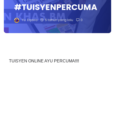
#TUISYENPERCUMA
Yu. Eqaira
5 tahun yang lalu
0
TUISYEN ONLINE AYU PERCUMA‼️‼️